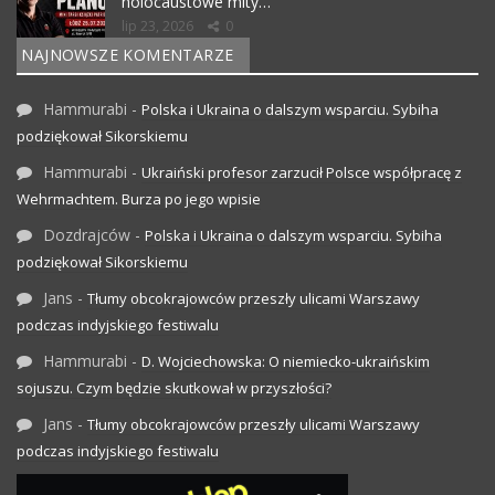
holocaustowe mity…
lip 23, 2026
0
NAJNOWSZE KOMENTARZE
Hammurabi
-
Polska i Ukraina o dalszym wsparciu. Sybiha
podziękował Sikorskiemu
Hammurabi
-
Ukraiński profesor zarzucił Polsce współpracę z
Wehrmachtem. Burza po jego wpisie
Dozdrajców
-
Polska i Ukraina o dalszym wsparciu. Sybiha
podziękował Sikorskiemu
Jans
-
Tłumy obcokrajowców przeszły ulicami Warszawy
podczas indyjskiego festiwalu
Hammurabi
-
D. Wojciechowska: O niemiecko-ukraińskim
sojuszu. Czym będzie skutkował w przyszłości?
Jans
-
Tłumy obcokrajowców przeszły ulicami Warszawy
podczas indyjskiego festiwalu