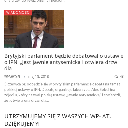
ona drzwi do rewizjonizmu i negacji…
WIADOMOŚCI
Brytyjski parlament będzie debatował o ustawie
o IPN: „Jest jawnie antysemicka i otwiera drzwi
dla…
maj 18, 2018
43
WPRAWO.PL
5 czerwca br. odbędzie się w brytyjskim parlamencie debata na temat
polskiej ustawy o IPN. Debatę organizuje laburzysta Alex Sobel (na
zdjęciu), który nazwał polską ustawę „jawnie antysemicką” i stwierdził,
że „otwiera ona drzwi dla…
UTRZYMUJEMY SIĘ Z WASZYCH WPŁAT.
DZIĘKUJEMY!