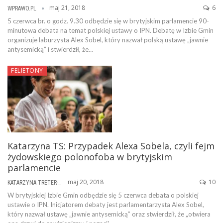
maj 21, 2018
6
WPRAWO.PL
5 czerwca br. o godz. 9.30 odbędzie się w brytyjskim parlamencie 90-
minutowa debata na temat polskiej ustawy o IPN. Debatę w Izbie Gmin
organizuje laburzysta Alex Sobel, który nazwał polską ustawę „jawnie
antysemicką” i stwierdził, że…
FELIETONY
Katarzyna TS: Przypadek Alexa Sobela, czyli fejm
żydowskiego polonofoba w brytyjskim
parlamencie
maj 20, 2018
10
KATARZYNA TRETER-SIERPIŃSKA
W brytyjskiej Izbie Gmin odbędzie się 5 czerwca debata o polskiej
ustawie o IPN. Inicjatorem debaty jest parlamentarzysta Alex Sobel,
który nazwał ustawę „jawnie antysemicką” oraz stwierdził, że „otwiera