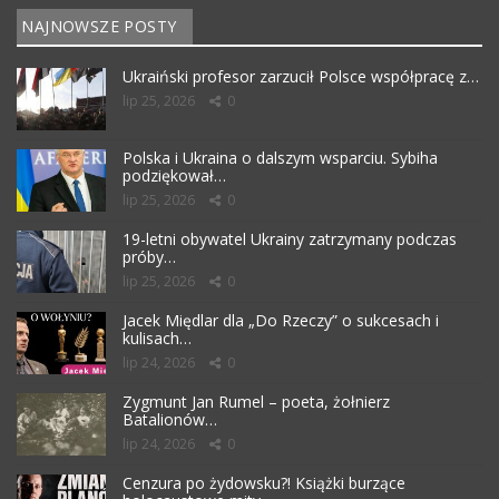
NAJNOWSZE POSTY
Ukraiński profesor zarzucił Polsce współpracę z…
lip 25, 2026
0
Polska i Ukraina o dalszym wsparciu. Sybiha
podziękował…
lip 25, 2026
0
19-letni obywatel Ukrainy zatrzymany podczas
próby…
lip 25, 2026
0
Jacek Międlar dla „Do Rzeczy” o sukcesach i
kulisach…
lip 24, 2026
0
Zygmunt Jan Rumel – poeta, żołnierz
Batalionów…
lip 24, 2026
0
Cenzura po żydowsku?! Książki burzące