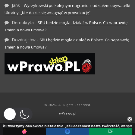
Jans
-
Wyrzykowski po kolejnym nagraniu z udziałem obywatelki
Ukrainy: „Nie dajcie się wciągnąć w prowokację”
Demokryta
-
SBU będzie mogła działać w Polsce. Co naprawdę
zmienia nowa umowa?
Dozdrajców
-
SBU będzie mogła działać w Polsce. Co naprawdę
zmienia nowa umowa?
© 2026 - All Rights Reserved.
wPrawo.pl
×
ci tworzymy całkowicie niezależnie. Jeśli doceniasz naszą twórczość, wesprzyj je