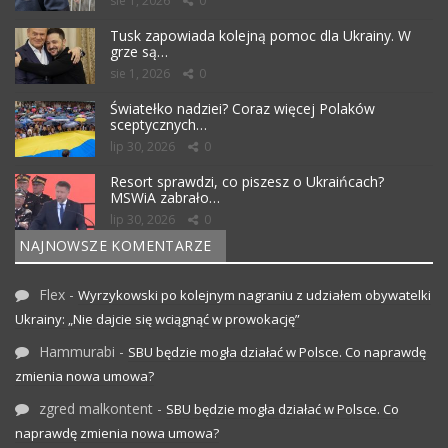
sie 1, 2026
0
Tusk zapowiada kolejną pomoc dla Ukrainy. W
grze są…
sie 1, 2026
0
Światełko nadziei? Coraz więcej Polaków
sceptycznych…
lip 30, 2026
0
Resort sprawdzi, co piszesz o Ukraińcach?
MSWiA zabrało…
lip 30, 2026
0
NAJNOWSZE KOMENTARZE
Flex
-
Wyrzykowski po kolejnym nagraniu z udziałem obywatelki
Ukrainy: „Nie dajcie się wciągnąć w prowokację”
Hammurabi
-
SBU będzie mogła działać w Polsce. Co naprawdę
zmienia nowa umowa?
zgred malkontent
-
SBU będzie mogła działać w Polsce. Co
naprawdę zmienia nowa umowa?