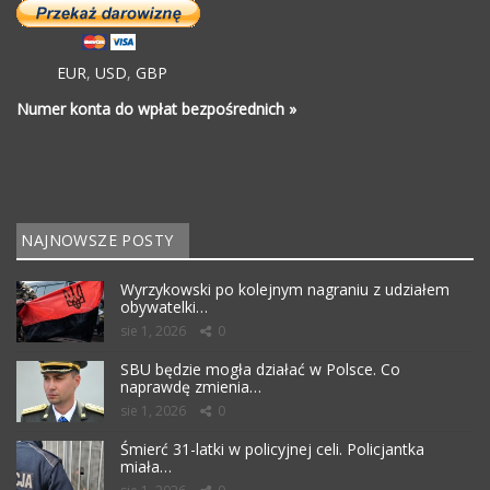
EUR
,
USD
,
GBP
Numer konta do wpłat bezpośrednich »
NAJNOWSZE POSTY
Wyrzykowski po kolejnym nagraniu z udziałem
obywatelki…
sie 1, 2026
0
SBU będzie mogła działać w Polsce. Co
naprawdę zmienia…
sie 1, 2026
0
Śmierć 31-latki w policyjnej celi. Policjantka
miała…