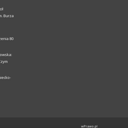
ił
m. Burza
enia 80
howska:
 Czym
iecko-
wPrawo.pl