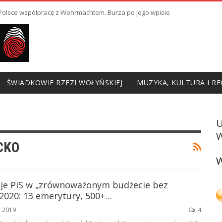
ł Polsce współpracę z Wehrmachtem. Burza po jego wpisie
ŚWIADKOWIE RZEZI WOŁYŃSKIEJ
MUZYKA, KULTURA I RE
W
CKO
W
zje PiS w „zrównoważonym budżecie bez
 2020: 13 emerytury, 500+…
, 2019
4