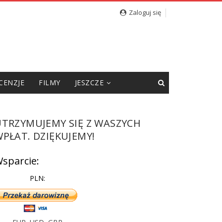
Zaloguj się
CENZJE
FILMY
JESZCZE
UTRZYMUJEMY SIĘ Z WASZYCH
PŁAT. DZIĘKUJEMY!
sparcie:
PLN: