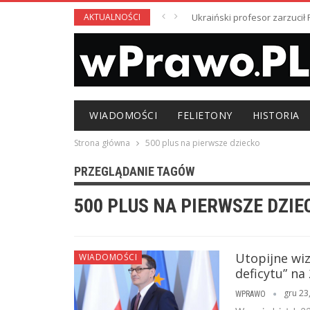
AKTUALNOŚCI
Ukraiński profesor zarzuci
WIADOMOŚCI
FELIETONY
HISTORIA
Strona główna
500 plus na pierwsze dziecko
PRZEGLĄDANIE TAGÓW
500 PLUS NA PIERWSZE DZIE
Utopijne wi
WIADOMOŚCI
deficytu” na
gru 23
WPRAWO