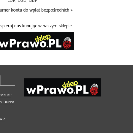
EUR
,
USD
,
GBP
umer konta do wpłat bezpośrednich »
spieraj nas kupując w naszym sklepie.
arzucił
m. Burza
w z