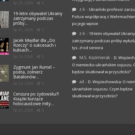
lip 25, 2026
0
z-k
-
Ukraiński profesor zarzuc
19-letni obywatel Ukrainy
Polsce współpracę z Wehrmachte
zatrzymany podczas
próby…
po jego wpisie
lip 25, 2026
0
z-k
-
19-letni obywatel Ukrainy
Jacek Międlar dla „Do
zatrzymany podczas próby wyłudz
Rzeczy” o sukcesach i
tys. zł od seniora
kulisach…
lip 24, 2026
0
M.S. Kazimierak
-
D. Wojciec
O niemiecko-ukraińskim sojuszu.
Zygmunt Jan Rumel –
poeta, żołnierz
będzie skutkował w przyszłości?
Batalionów…
ad
-
D. Wojciechowska: O niem
lip 24, 2026
0
ukraińskim sojuszu. Czym będzie
Cenzura po żydowsku?!
skutkował w przyszłości?
Książki burzące
holocaustowe mity…
lip 23, 2026
0