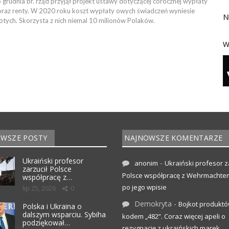
grudnia br. rząd przyjął projekt ustawy dotyczącej corocznej wypłaty
oraz renty. W 2020 roku koszt wypłaty owych świadczeń wyniesie
N
otych. Skorzysta z nich niemal 10 milionów Polaków.
W
WSZE POSTY
NAJNOWSZE KOMENTARZE
Ukraiński profesor
-
anonim
Ukraiński profesor z
zarzucił Polsce
Polsce współpracę z Wehrmachte
współpracę z…
po jego wpisie
lip 25, 2026
0
Demokryta
-
Bojkot produktó
Polska i Ukraina o
dalszym wsparciu. Sybiha
kodem „482”. Coraz więcej apeli o
podziękował…
rezygnację z ukraińskich marek