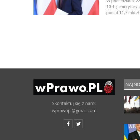
W poniedziałek 23 
13-tej emerytury 
ponad 11,7 mld zł
NAJNO
Skontaktuj się z nami:
wprawopl@gmail.com