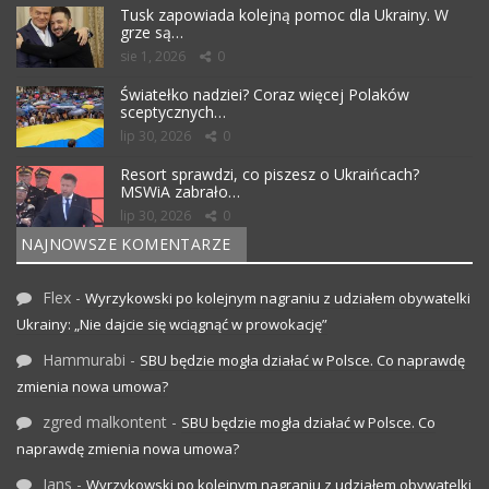
Tusk zapowiada kolejną pomoc dla Ukrainy. W
grze są…
sie 1, 2026
0
Światełko nadziei? Coraz więcej Polaków
sceptycznych…
lip 30, 2026
0
Resort sprawdzi, co piszesz o Ukraińcach?
MSWiA zabrało…
lip 30, 2026
0
NAJNOWSZE KOMENTARZE
Flex
-
Wyrzykowski po kolejnym nagraniu z udziałem obywatelki
Ukrainy: „Nie dajcie się wciągnąć w prowokację”
Hammurabi
-
SBU będzie mogła działać w Polsce. Co naprawdę
zmienia nowa umowa?
zgred malkontent
-
SBU będzie mogła działać w Polsce. Co
naprawdę zmienia nowa umowa?
Jans
-
Wyrzykowski po kolejnym nagraniu z udziałem obywatelki