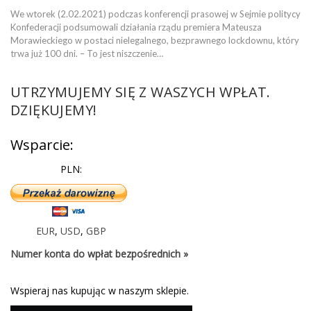
We wtorek (2.02.2021) podczas konferencji prasowej w Sejmie politycy
Konfederacji podsumowali działania rządu premiera Mateusza
Morawieckiego w postaci nielegalnego, bezprawnego lockdownu, który
trwa już 100 dni. – To jest niszczenie…
UTRZYMUJEMY SIĘ Z WASZYCH WPŁAT.
DZIĘKUJEMY!
Wsparcie:
PLN:
EUR
,
USD
,
GBP
Numer konta do wpłat bezpośrednich »
Wspieraj nas kupując w naszym sklepie.