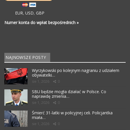
EUR
,
USD
,
GBP
Numer konta do wpłat bezpośrednich »
NAJNOWSZE POSTY
Wyrzykowski po kolejnym nagraniu z udziałem
obywatelki…
sie 1, 2026
0
SBU będzie mogła działać w Polsce. Co
naprawdę zmienia…
sie 1, 2026
0
Śmierć 31-latki w policyjnej celi. Policjantka
miała…
sie 1, 2026
0