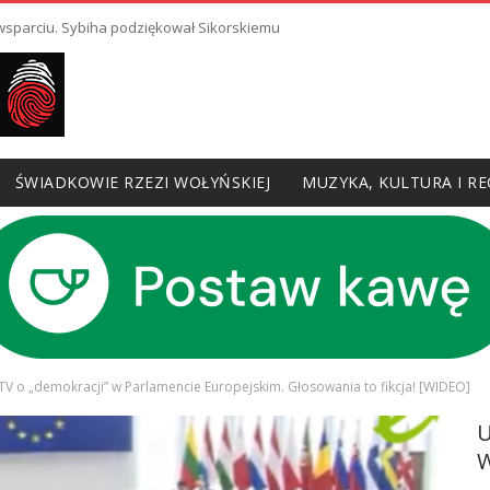
 wsparciu. Sybiha podziękował Sikorskiemu
ŚWIADKOWIE RZEZI WOŁYŃSKIEJ
MUZYKA, KULTURA I RE
iTV o „demokracji” w Parlamencie Europejskim. Głosowania to fikcja! [WIDEO]
W