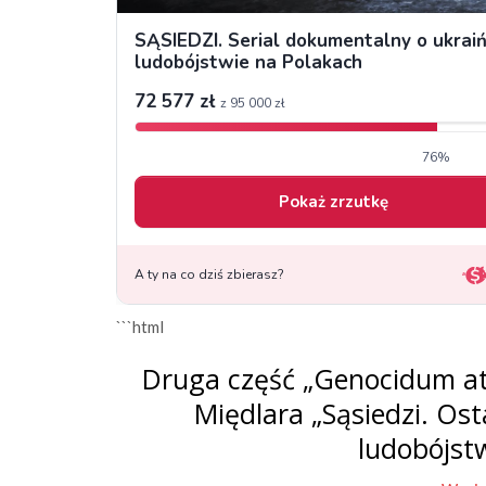
```html
Druga część „Genocidum at
Międlara „Sąsiedzi. Os
ludobójst