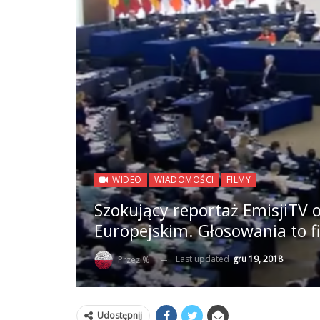
WIDEO
WIADOMOŚCI
FILMY
Szokujący reportaż EmisjiTV 
Europejskim. Głosowania to f
Last updated
gru 19, 2018
Przez %
Udostępnij