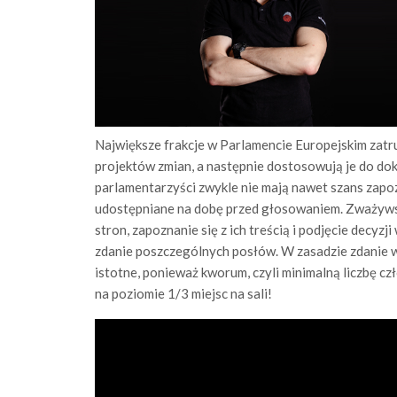
Największe frakcje w Parlamencie Europejskim zatr
projektów zmian, a następnie dostosowują je do do
parlamentarzyści zwykle nie mają nawet szans zap
udostępniane na dobę przed głosowaniem. Zważywszy
stron, zapoznanie się z ich treścią i podjęcie decyzj
zdanie poszczególnych posłów. W zasadzie zdanie 
istotne, ponieważ kworum, czyli minimalną liczbę c
na poziomie 1/3 miejsc na sali!