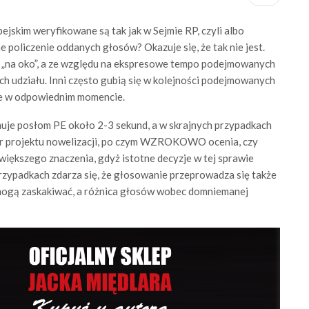
jskim weryfikowane są tak jak w Sejmie RP, czyli albo
 policzenie oddanych głosów? Okazuje się, że tak nie jest.
 „na oko”, a ze względu na ekspresowe tempo podejmowanych
h udziału. Inni często gubią się w kolejności podejmowanych
onie w odpowiednim momencie.
je posłom PE około 2-3 sekund, a w skrajnych przypadkach
r projektu nowelizacji, po czym WZROKOWO ocenia, czy
k większego znaczenia, gdyż istotne decyzje w tej sprawie
zypadkach zdarza się, że głosowanie przeprowadza się także
mogą zaskakiwać, a różnica głosów wobec domniemanej