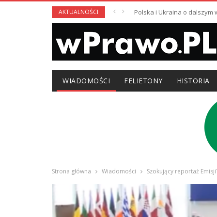
AKTUALNOŚCI
Polska i Ukraina o dalszym
WIADOMOŚCI
FELIETONY
HISTORIA
Strona główna
Wiadomości
Szokujący reportaż Emisj