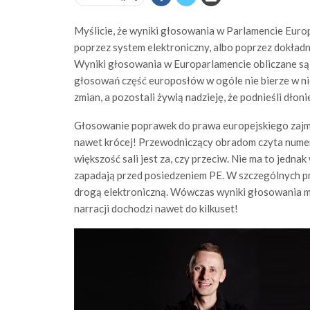
Myślicie, że wyniki głosowania w Parlamencie Europe
poprzez system elektroniczny, albo poprzez dokładne
Wyniki głosowania w Europarlamencie obliczane są
głosowań część europosłów w ogóle nie bierze w nic
zmian, a pozostali żywią nadzieję, że podnieśli dł
Głosowanie poprawek do prawa europejskiego zajmu
nawet krócej! Przewodniczący obradom czyta nume
większość sali jest za, czy przeciw. Nie ma to jedna
zapadają przed posiedzeniem PE. W szczególnych pr
drogą elektroniczną. Wówczas wyniki głosowania 
narracji dochodzi nawet do kilkuset!