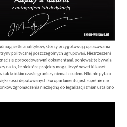
udniają setki analityków, którzy przygotowują opracowania
ktryny politycznej poszczególnych ugrupowań. Niezrzeszeni
oznać się z procedowanymi dokumentami, ponieważ te bywają
 na to, że niektóre projekty mogą liczyć nawet kilkaset
i w tak krótkim czasie graniczy niemal z cudem. Nikt nie pyta o
większości deputowanych Europarlamentu jest zupełnie nie
złonków zgromadzenia niezbędną do legalizacji zmian ustalono