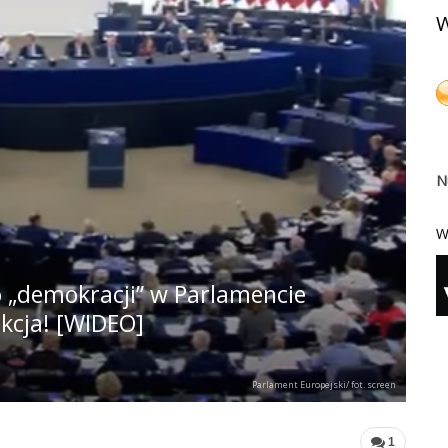
W
N
W
o „demokracji” w Parlamencie
ikcja! [WIDEO]
Parlament Europejski/ fot. screen
1