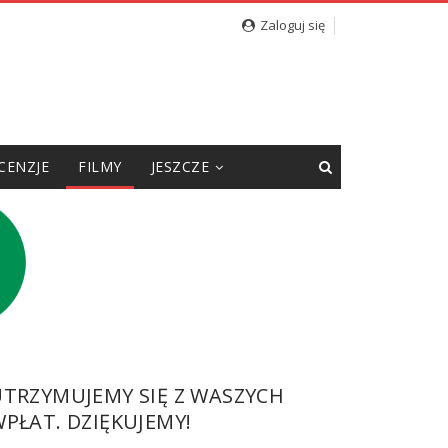
Zaloguj się
CENZJE
FILMY
JESZCZE
UTRZYMUJEMY SIĘ Z WASZYCH
PŁAT. DZIĘKUJEMY!