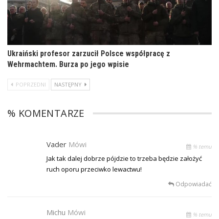
Ukraiński profesor zarzucił Polsce współpracę z
Wehrmachtem. Burza po jego wpisie
POPRZEDNI
NASTĘPNY
% KOMENTARZE
Vader
Mówi
% temu
Jak tak dalej dobrze pójdzie to trzeba będzie założyć
ruch oporu przeciwko lewactwu!
Odpowiadać
Michu
Mówi
% temu