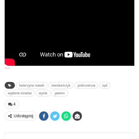
```
katarzyna nowak
marokańczyk
prokuratura
sąd
wydanie dziecka
wyrok
yasmin
4
Udostępnij