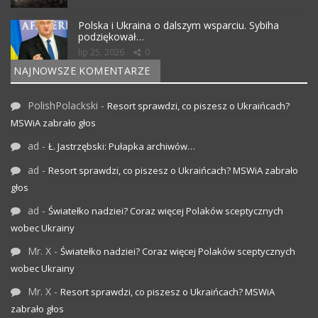
Polska i Ukraina o dalszym wsparciu. Sybiha
podziękował…
lip 25, 2026
0
NAJNOWSZE KOMENTARZE
PolishPolackski
-
Resort sprawdzi, co piszesz o Ukraińcach?
MSWiA zabrało głos
ad
-
Ł. Jastrzębski: Pułapka archiwów…
ad
-
Resort sprawdzi, co piszesz o Ukraińcach? MSWiA zabrało
głos
ad
-
Światełko nadziei? Coraz więcej Polaków sceptycznych
wobec Ukrainy
Mr. X
-
Światełko nadziei? Coraz więcej Polaków sceptycznych
wobec Ukrainy
Mr. X
-
Resort sprawdzi, co piszesz o Ukraińcach? MSWiA
zabrało głos