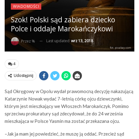
WIADOMOŚCI
Szok! Polski sąd zabiera dziecko
Polce i oddaje Marokańczykowi
Last updated
wrz 13, 2018
Przez %
fot. pixabay.com
4
Udostępnij
Sąd Okręgowy w Opolu wydał prawomocną decyzję nakazującą
Katarzynie Nowak wydać 7-letnią córkę ojcu dziewczynki,
którym jest mieszkający we Włoszech Marokańczyk. Pomimo
sprzeciwu prokuratury sąd zdecydował, że do 24 września
mieszkająca w Polsce Yasmin ma zostać przekazana ojcu.
–Jak ja mam jej powiedzieć, że muszę ją oddać. Przecież sąd