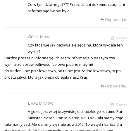
Co w tym dziwnego???? Przecież ani dekomunizacji, ani
reformy sądów nie było.
Odpowiadać
Góral
Mówi
% temu
Czy ktoś wie jak nazywa się sędzina, która wydała ten
wyrok?
Bardzo proszę o informację. Zbieram informacje o naszym tzw.
wymiarze sprawiedliwości (celowo pisane małymi).
do Vader – nie pisz lewactwo, bo to nie jest żadne lewactwo, to po
prostu sitwa, która jak pleśń oblepiła nasz Kraj.
Odpowiadać
ERAZM
Mówi
% temu
A gdzie jest w tej oczywistej dla ludzkiego rozumu Pan
Minister Ziobro, Pan Minister Jaki. Tak -.jaki mamy rząd
taki mamy sąd. Ale daliśmy się nabrać w 2015. To wstyd i hańba dla
Nas wszystkich. W Naszym pięknym kraju potrzeba Wielkiego,