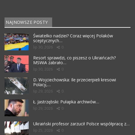
NAJNOWSZE POSTY
Światełko nadziei? Coraz więcej Polaków
sceptycznych…
lip 30, 2026
0
Resort sprawdzi, co piszesz o Ukraińcach?
MSWiA zabrało…
lip 30, 2026
0
D. Wojciechowska: Ile przecierpieli kresowi
Polacy,…
lip 29, 2026
0
Ł. Jastrzębski: Pułapka archiwów…
lip 29, 2026
0
Ukraiński profesor zarzucił Polsce współpracę z…
lip 25, 2026
0