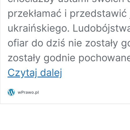
przekłamać i przedstawić 
ukraińskiego. Ludobójstwa,
ofiar do dziś nie zostały 
zostały godnie pochowane
Świadek
Czytaj dalej
Rzezi
Wołyńskiej
z
wPrawo.pl
apelem
do
polskich
władz,
o
pomocy
Ukrainie