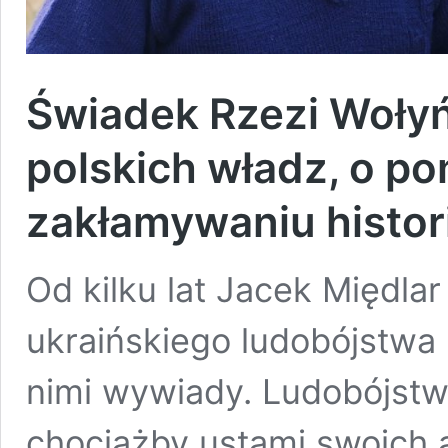
Świadek Rzezi Wołyń
polskich władz, o po
zakłamywaniu histori
Od kilku lat Jacek Międla
ukraińskiego ludobójstwa
nimi wywiady. Ludobójstwa
chociażby ustami swoich