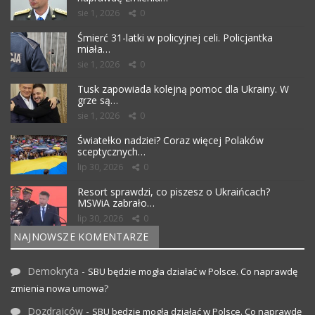
sie 1, 2026
0
Śmierć 31-latki w policyjnej celi. Policjantka
miała…
sie 1, 2026
0
Tusk zapowiada kolejną pomoc dla Ukrainy. W
grze są…
sie 1, 2026
0
Światełko nadziei? Coraz więcej Polaków
sceptycznych…
lip 30, 2026
0
Resort sprawdzi, co piszesz o Ukraińcach?
MSWiA zabrało…
lip 30, 2026
0
NAJNOWSZE KOMENTARZE
Demokryta
-
SBU będzie mogła działać w Polsce. Co naprawdę
zmienia nowa umowa?
Dozdrajców
-
SBU będzie mogła działać w Polsce. Co naprawdę