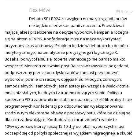
Flex
Mówi
% temu
Debata SE i PR24 ze względu na mały krąg odbiorców
nie będzie mieć w kampanii znaczenia. Prawdziwa i
mająca jakieś przełożenie na decyzje wyborców kampania rozegra
się na antenie TVPIS. Konfederacja musi na maxa wykorzystać
przyznany czas antenowy. Problem będzie w debatach bo do bólu
merytorycznego, matematycznie precyzyjnego i logicznego K.
Bosaka, po wycofaniu się Roberta Winnickiego nie bardzo ma kto
wesprzeć. Mentzen ze swoimi post-Balcerowiczowskimi poglądami,
podpuszczony przez kontrdyskutantów zamiast przysporzyć
wyborców, pchnie ich raczej w objęcia PISu. Młodych, zdrowych,
samodzielnych i zamożnych jest niestety jak wszędzie wielokrotnie
mniej niż słabych, biednych i z trudem radzących sobie. Polityka
społeczna PISu zapewniła im stabilne oparcie, a część liberalnych tez
programowych Konfederacji po odpowiednim wyeksponowaniu
zrodzi w tym elektoracie obawy o podstawy bytu, które na dzisiaj są
dla nich zadowalające. Konfederacja chcąc zdobyć realnie te
10%+wyborców którzy ruszą 15.10 d_y do lokali wyborczych musi
odczepić się od polityki społecznej (z wyjątkiem migracyjnej), a skupić