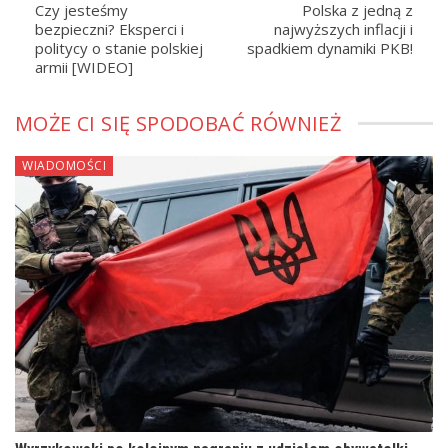
Czy jesteśmy
Polska z jedną z
bezpieczni? Eksperci i
najwyższych inflacji i
politycy o stanie polskiej
spadkiem dynamiki PKB!
armii [WIDEO]
MOŻE CI SIĘ SPODOBAĆ RÓWNIEŻ
WIADOMOŚCI