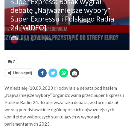
Super Express: Bosak wygrał
debatę „Najważniejsze wybory”
Super Expressu i Polskiego Radia
24 [WIDEO]
W %
Przez %
7
Udostępnij
W niedzielę (10.09.2023 r.) odbyła się debata pod hasłem
„Najważniejsze wybory” organizowana przez Super Express i
Polskie Radio 24. To pierwsza taka debata, w której udział
wezmą przedstawiciele ogólnopolskich najważniejszych
komitetów wyborczych startujących w wyborach
parlamentarnych 2023.