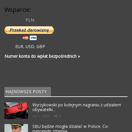
Wsparcie:
PLN:
EUR
,
USD
,
GBP
Numer konta do wpłat bezpośrednich »
NAJNOWSZE POSTY
Wyrzykowski po kolejnym nagraniu z udziałem
obywatelki…
sie 1, 2026
0
SBU będzie mogła działać w Polsce. Co
naprawdę zmienia…