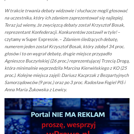
W trakcie trwania debaty widzowie i słuchacze mogli głosować
na uczestnika, który ich zdaniem zaprezentował się najlepiej.
Teraz już wiemy, że zwycięzcą debaty został Krzysztof Bosak,
reprezentant Konfederacji. Konkurentów zostawił w tyle!
–
czytamy w Super Expressie. –
Zdaniem śledzących debatę,
numerem jeden został Krzysztof Bosak, który zdobył 34 proc.
głosów i to on wygrał debatę, drugie miejsce przypadło
Agnieszce Buczyńskiej (26 proc.) reprezentującej Trzecią Drogą,
która minimalnie wyprzedziła Marcina Kierwińskiego z KO (25
proc.). Kolejne miejsca zajęli: Dariusz Kacprzak z Bezpartyjnych
Samorządowców (9 proc.) oraz po 3 proc. Radosław Fogiel PiS i
Anna Maria Żukowska z Lewicy.