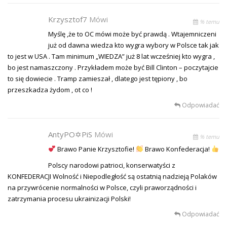
Krzysztof7
Mówi
% temu
Myślę ,że to OC mówi może być prawdą . Wtajemniczeni
już od dawna wiedza kto wygra wybory w Polsce tak jak
to jest w USA . Tam minimum „WIEDZA” już 8 lat wcześniej kto wygra ,
bo jest namaszczony . Przykładem może być Bill Clinton – poczytajcie
to się dowiecie . Tramp zamieszał , dlatego jest tępiony , bo
przeszkadza żydom , ot co !
Odpowiadać
AntyPO✡PiS
Mówi
% temu
Brawo Panie Krzysztofie!
Brawo Konfederacja!
Polscy narodowi patrioci, konserwatyści z
KONFEDERACJI Wolność i Niepodległość są ostatnią nadzieją Polaków
na przywrócenie normalności w Polsce, czyli praworządności i
zatrzymania procesu ukrainizacji Polski!
Odpowiadać