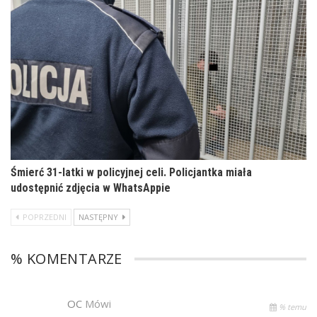
Śmierć 31-latki w policyjnej celi. Policjantka miała
udostępnić zdjęcia w WhatsAppie
POPRZEDNI
NASTĘPNY
% KOMENTARZE
OC
Mówi
% temu