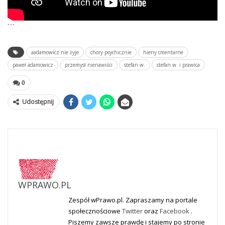
```
aadamowicz nie żyje
chory psychicznie
hieny cmentarne
paweł adamowicz
przemysł nienawiści
stefan w.
stefan w. i prawica
0
Udostępnij
WPRAWO.PL
Zespół wPrawo.pl. Zapraszamy na portale
społecznościowe
Twitter
oraz
Facebook
.
Piszemy zawsze prawdę i stajemy po stronie