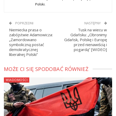
Polski.
POPRZEDNI
NASTĘPNY
Niemiecka prasa o
Tusk na wiecu w
zabójstwie Adamowicza:
Gdańsku: „Obronimy
„Zamordowano
Gdańsk, Polskę i Europę
symboliczną postać
przed nienawiścią i
demokratycznej
pogardą” [WIDEO]
liberalnej Polski”
MOŻE CI SIĘ SPODOBAĆ RÓWNIEŻ
WIADOMOŚCI