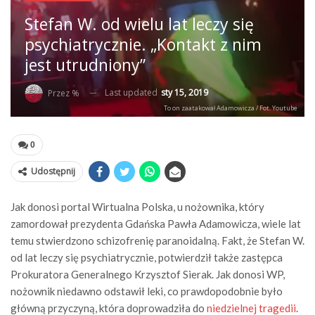
Stefan W. od wielu lat leczy się
psychiatrycznie. „Kontakt z nim
jest utrudniony”
Last updated
sty 15, 2019
Przez %
To on zaatakował Adamowicza / Fot. Youtube
0
Udostępnij
Jak donosi portal Wirtualna Polska, u nożownika, który
zamordował prezydenta Gdańska Pawła Adamowicza, wiele lat
temu stwierdzono schizofrenię paranoidalną. Fakt, że Stefan W.
od lat leczy się psychiatrycznie, potwierdził także zastępca
Prokuratora Generalnego Krzysztof Sierak. Jak donosi WP,
nożownik niedawno odstawił leki, co prawdopodobnie było
główną przyczyną, która doprowadziła do
niedzielnej tragedii
.