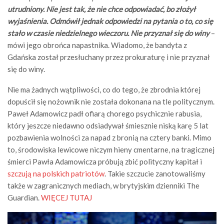
utrudniony. Nie jest tak, że nie chce odpowiadać, bo złożył
wyjaśnienia. Odmówił jednak odpowiedzi na pytania o to, co się
stało w czasie niedzielnego wieczoru. Nie przyznał się do winy
–
mówi jego obrońca napastnika. Wiadomo, że bandyta z
Gdańska został przesłuchany przez prokuraturę i nie przyznał
się do winy.
Nie ma żadnych wątpliwości, co do tego, że zbrodnia której
dopuścił się nożownik nie została dokonana na tle politycznym.
Paweł Adamowicz padł ofiarą chorego psychicznie rabusia,
który jeszcze niedawno odsiadywał śmiesznie niską karę 5 lat
pozbawienia wolności za napad z bronią na cztery banki. Mimo
to, środowiska lewicowe niczym hieny cmentarne, na tragicznej
śmierci Pawła Adamowicza próbują zbić polityczny kapitał i
szczują na polskich patriotów
. Takie szczucie zanotowaliśmy
także w zagranicznych mediach, w brytyjskim dzienniki The
Guardian.
WIĘCEJ TUTAJ