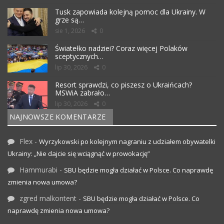
Tusk zapowiada kolejną pomoc dla Ukrainy. W
grze są…
sie 1, 2026
0
Światełko nadziei? Coraz więcej Polaków
sceptycznych…
lip 30, 2026
0
Resort sprawdzi, co piszesz o Ukraińcach?
MSWiA zabrało…
lip 30, 2026
0
NAJNOWSZE KOMENTARZE
Flex
-
Wyrzykowski po kolejnym nagraniu z udziałem obywatelki
Ukrainy: „Nie dajcie się wciągnąć w prowokację”
Hammurabi
-
SBU będzie mogła działać w Polsce. Co naprawdę
zmienia nowa umowa?
zgred malkontent
-
SBU będzie mogła działać w Polsce. Co
naprawdę zmienia nowa umowa?