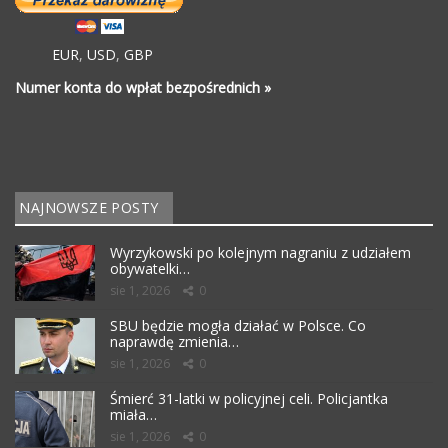
EUR
,
USD
,
GBP
Numer konta do wpłat bezpośrednich »
NAJNOWSZE POSTY
Wyrzykowski po kolejnym nagraniu z udziałem
obywatelki…
sie 1, 2026
0
SBU będzie mogła działać w Polsce. Co
naprawdę zmienia…
sie 1, 2026
0
Śmierć 31-latki w policyjnej celi. Policjantka
miała…
sie 1, 2026
0