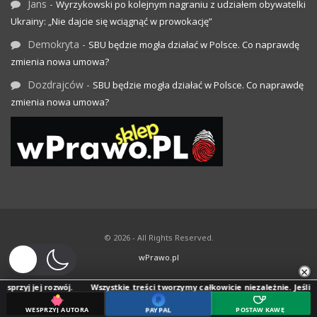
Jans
-
Wyrzykowski po kolejnym nagraniu z udziałem obywatelki
Ukrainy: „Nie dajcie się wciągnąć w prowokację”
Demokryta
-
SBU będzie mogła działać w Polsce. Co naprawdę
zmienia nowa umowa?
Dozdrajców
-
SBU będzie mogła działać w Polsce. Co naprawdę
zmienia nowa umowa?
© 2026 - All Rights Reserved.
wPrawo.pl
×
ej rozwój.
Wszystkie treści tworzymy całkowicie niezależnie. Jeśli doceniasz
WESPRZYJ AUTORA
PAYPAL
POSTAW KAWĘ