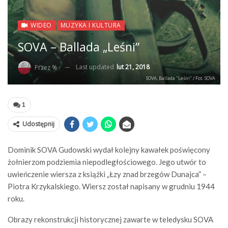
WIDEO
MUZYKA I KULTURA
SOVA – Ballada „Leśni”
Last updated
lut 21, 2018
Przez %
SOVA, Ballada "Leśni" / Fot. SOVA
1
Udostępnij
Dominik SOVA Gudowski wydał kolejny kawałek poświęcony
żołnierzom podziemia niepodległościowego. Jego utwór to
uwieńczenie wiersza z książki „Łzy znad brzegów Dunajca” –
Piotra Krzykalskiego. Wiersz został napisany w grudniu 1944
roku.
Obrazy rekonstrukcji historycznej zawarte w teledysku SOVA