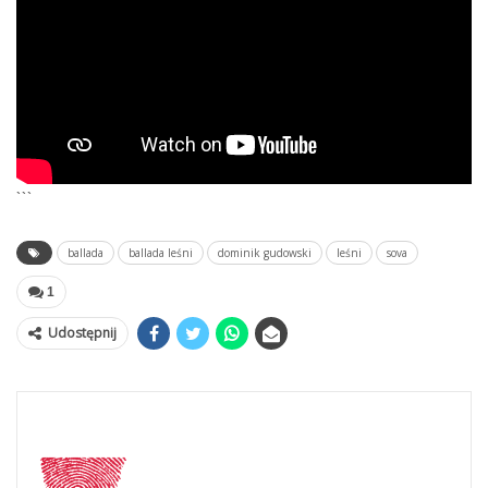
```
ballada
ballada leśni
dominik gudowski
leśni
sova
1
Udostępnij