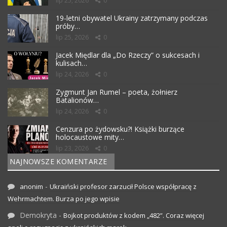
lip 25, 2026
0
19-letni obywatel Ukrainy zatrzymany podczas
próby…
lip 25, 2026
0
Jacek Międlar dla „Do Rzeczy” o sukcesach i
kulisach…
lip 24, 2026
0
Zygmunt Jan Rumel – poeta, żołnierz
Batalionów…
lip 24, 2026
0
Cenzura po żydowsku?! Książki burzące
holocaustowe mity…
lip 23, 2026
0
NAJNOWSZE KOMENTARZE
-
anonim
Ukraiński profesor zarzucił Polsce współpracę z
Wehrmachtem. Burza po jego wpisie
Demokryta
-
Bojkot produktów z kodem „482”. Coraz więcej