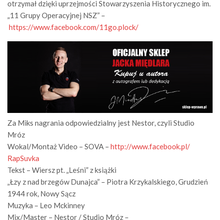
otrzymał dzięki uprzejmości Stowarzyszenia Historycznego im.
„11 Grupy Operacyjnej NSZ” –
https://www.facebook.com/11go.
plock/
Za Miks nagrania odpowiedzialny jest Nestor, czyli Studio
Mróz
Wokal/Montaż Video – SOVA –
http://www.facebook.pl/
RapSuvka
Tekst – Wiersz pt. „Leśni” z książki
„Łzy z nad brzegów Dunajca” – Piotra Krzykalskiego, Grudzień
1944 rok, Nowy Sącz
Muzyka – Leo Mckinney
Mix/Master – Nestor / Studio Mróz –