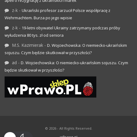
apeli o rezygnację z ukraińskich marek
z-k
-
Ukraiński profesor zarzucił Polsce współpracę z
Wehrmachtem. Burza po jego wpisie
z-k
-
19-letni obywatel Ukrainy zatrzymany podczas próby
wyłudzenia 80 tys. zł od seniora
M.S. Kazimierak
-
D. Wojciechowska: O niemiecko-ukraińskim
sojuszu. Czym będzie skutkował w przyszłości?
ad
-
D. Wojciechowska: O niemiecko-ukraińskim sojuszu. Czym
będzie skutkował w przyszłości?
© 2026 - All Rights Reserved.
wPrawo.pl