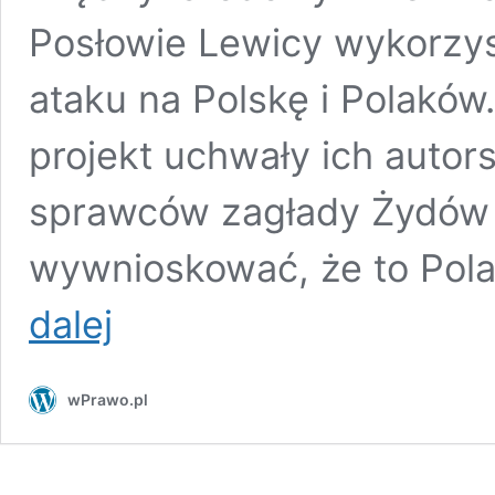
Posłowie Lewicy wykorzyst
ataku na Polskę i Polaków
projekt uchwały ich auto
sprawców zagłady Żydów 
wywnioskować, że to Pola
Skandaliczny
dalej
projekt
uchwały
Lewicy
wPrawo.pl
ws.
upamiętnienia
ofiar
Holokaustu.
Winnicki: