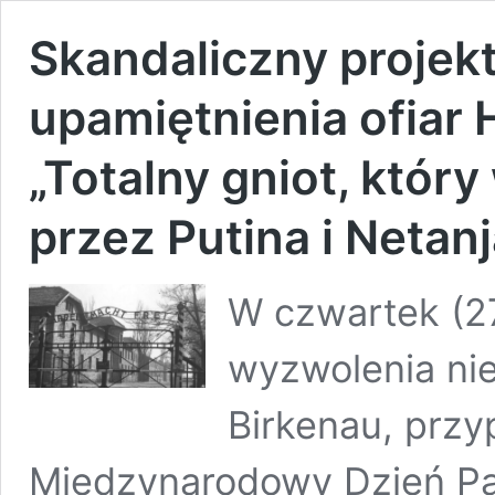
Skandaliczny projek
upamiętnienia ofiar 
„Totalny gniot, który
przez Putina i Netan
W czwartek (27
wyzwolenia ni
Birkenau, prz
Międzynarodowy Dzień Pam