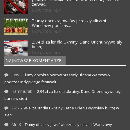
zerwać…
lip 23, 2026
0
Tłumy obcokrajowców przeszły ulicami
Warszawy podczas…
lip 23, 2026
0
2,94 zł za litr dla Ukrainy. Dane Orlenu wywołały
burzę…
lip 23, 2026
0
NAJNOWSZE KOMENTARZE
Jans
-
Tłumy obcokrajowców przeszły ulicami Warszawy
podczas indyjskiego festiwalu
Hammurabi
-
2,94 zł za litr dla Ukrainy. Dane Orlenu wywołały
burzę w sieci
z-k
-
2,94 zł za litr dla Ukrainy. Dane Orlenu wywołały burzę w
sieci
Mr. X
-
Tłumy obcokrajowców przeszły ulicami Warszawy