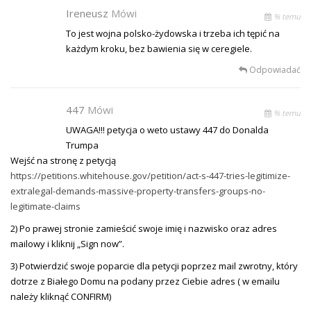
Ireneusz
Mówi
% temu
To jest wojna polsko-żydowska i trzeba ich tępić na
każdym kroku, bez bawienia się w ceregiele.
Odpowiadać
447
Mówi
% temu
UWAGA!!! petycja o weto ustawy 447 do Donalda
Trumpa
Wejść na stronę z petycją
https://petitions.whitehouse.gov/petition/act-s-447-tries-legitimize-
extralegal-demands-massive-property-transfers-groups-no-
legitimate-claims
2) Po prawej stronie zamieścić swoje imię i nazwisko oraz adres
mailowy i kliknij „Sign now”.
3) Potwierdzić swoje poparcie dla petycji poprzez mail zwrotny, który
dotrze z Białego Domu na podany przez Ciebie adres ( w emailu
należy kliknąć CONFIRM)