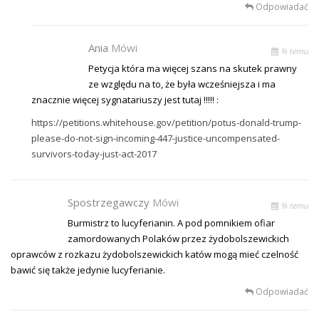
Odpowiadać
Ania
Mówi
% temu
Petycja która ma więcej szans na skutek prawny
ze względu na to, że była wcześniejsza i ma
znacznie więcej sygnatariuszy jest tutaj !!!!! :
https://petitions.whitehouse.gov/petition/potus-donald-trump-
please-do-not-sign-incoming-447-justice-uncompensated-
survivors-today-just-act-2017
Spostrzegawczy
Mówi
% temu
Burmistrz to lucyferianin. A pod pomnikiem ofiar
zamordowanych Polaków przez żydobolszewickich
oprawców z rozkazu żydobolszewickich katów mogą mieć czelność
bawić się także jedynie lucyferianie.
Odpowiadać