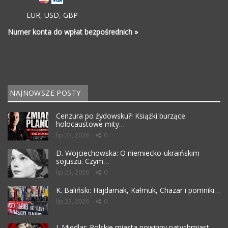
EUR
,
USD
,
GBP
Numer konta do wpłat bezpośrednich »
NAJNOWSZE POSTY
Cenzura po żydowsku?! Książki burzące
holocaustowe mity…
lip 23, 2026
0
D. Wojciechowska: O niemiecko-ukraińskim
sojuszu. Czym…
lip 23, 2026
0
K. Baliński: Hajdamak, Kałmuk, Chazar i pomniki…
lip 23, 2026
0
J. Międlar: Polskie miasta powinny natychmiast