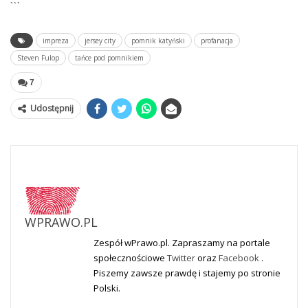
```
impreza
jersey city
pomnik katyński
profanacja
Steven Fulop
tańce pod pomnikiem
7
Udostępnij
WPRAWO.PL
Zespół wPrawo.pl. Zapraszamy na portale
społecznościowe
Twitter
oraz
Facebook
.
Piszemy zawsze prawdę i stajemy po stronie
Polski.