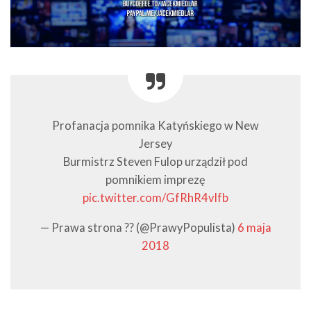
Profanacja pomnika Katyńskiego w New
Jersey
Burmistrz Steven Fulop urządził pod
pomnikiem imprezę
pic.twitter.com/GfRhR4vIfb
— Prawa strona ?? (@PrawyPopulista)
6 maja
2018