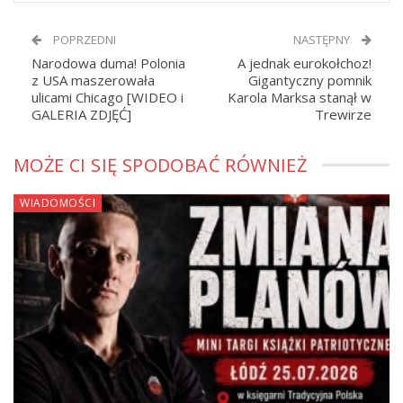
POPRZEDNI
NASTĘPNY
Narodowa duma! Polonia
A jednak eurokołchoz!
z USA maszerowała
Gigantyczny pomnik
ulicami Chicago [WIDEO i
Karola Marksa stanął w
GALERIA ZDJĘĆ]
Trewirze
MOŻE CI SIĘ SPODOBAĆ RÓWNIEŻ
WIADOMOŚCI