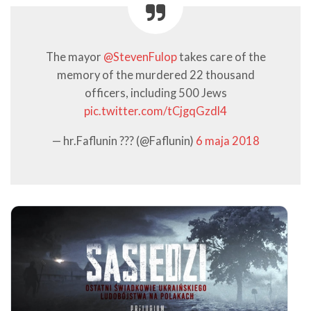
The mayor
@StevenFulop
takes care of the
memory of the murdered 22 thousand
officers, including 500 Jews
pic.twitter.com/tCjgqGzdl4
— hr.Faflunin ??? (@Faflunin)
6 maja 2018