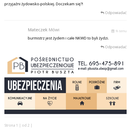
przyjaźni żydowsko-polskiej. Doczekam się?!
Odpowiadać
Mateczek
Mówi
% temu
burmistrz jest żydem i całe NKWD to byli żydzi.
Odpowiadać
Strona 1 | od 2 |