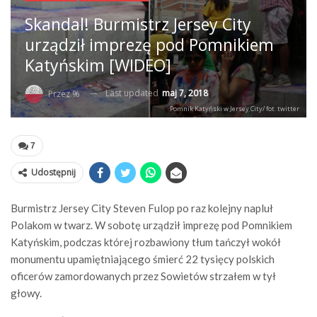
Skandal! Burmistrz Jersey City
urządził imprezę pod Pomnikiem
Katyńskim [WIDEO]
Last updated
maj 7, 2018
Przez %
Pomnik Katyński w Jersey City/ fot. twitter
7
Udostępnij
Burmistrz Jersey City Steven Fulop po raz kolejny napluł
Polakom w twarz. W sobotę urządził imprezę pod Pomnikiem
Katyńskim, podczas której rozbawiony tłum tańczył wokół
monumentu upamiętniającego śmierć 22 tysięcy polskich
oficerów zamordowanych przez Sowietów strzałem w tył
głowy.