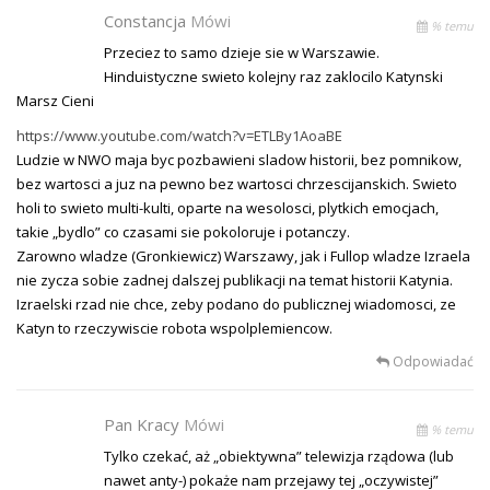
Constancja
Mówi
% temu
Przeciez to samo dzieje sie w Warszawie.
Hinduistyczne swieto kolejny raz zaklocilo Katynski
Marsz Cieni
https://www.youtube.com/watch?v=ETLBy1AoaBE
Ludzie w NWO maja byc pozbawieni sladow historii, bez pomnikow,
bez wartosci a juz na pewno bez wartosci chrzescijanskich. Swieto
holi to swieto multi-kulti, oparte na wesolosci, plytkich emocjach,
takie „bydlo” co czasami sie pokoloruje i potanczy.
Zarowno wladze (Gronkiewicz) Warszawy, jak i Fullop wladze Izraela
nie zycza sobie zadnej dalszej publikacji na temat historii Katynia.
Izraelski rzad nie chce, zeby podano do publicznej wiadomosci, ze
Katyn to rzeczywiscie robota wspolplemiencow.
Odpowiadać
Pan Kracy
Mówi
% temu
Tylko czekać, aż „obiektywna” telewizja rządowa (lub
nawet anty-) pokaże nam przejawy tej „oczywistej”