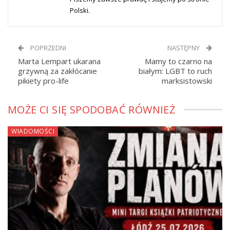
Polski.
POPRZEDNI
NASTĘPNY
Marta Lempart ukarana
Mamy to czarno na
grzywną za zakłócanie
białym: LGBT to ruch
pikiety pro-life
marksistowski
MOŻE CI SIĘ SPODOBAĆ RÓWNIEŻ
WIADOMOŚCI