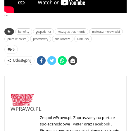
```
benefity
gospodarka
koszty zatrudnienia
mateusz morawiecki
praca w polsce
pracodawcy
siła robocza
ukraińcy
5
Udostępnij
WPRAWO.PL
Zespół wPrawo.pl. Zapraszamy na portale
społecznościowe
Twitter
oraz
Facebook
.
Piszemy zawsze prawdę i stajemy po stronie