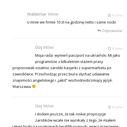
Waldemar
Mówi
% temu
U mnie we firmie 10 zł na godzinę netto i same nocki
Odpowiadać
Goj
Mówi
% temu
Moja rada: wymień paszport na ukraiński. Mi jako
programiście z kilkuletnim stażem pracy
proponowali ostatnio zarobki kasjerki z supermarketu po
zawodówce. Przechodząc przez biura słychać udawanie
znajomości angielskiego i „jakiś” wschodniobrzmiący język.
Warszawa
Goj
Mówi
% temu
I dodam jeszcze, że tak niskie propozycje
zarobków wcale nie wynikały z tego, że miałem
jakieś braki na rozmowach kwalifikacyjnych, wręcz przeciwnie,