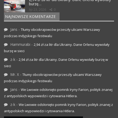
burzę…
lip 23, 2026
0
NAJNOWSZE KOMENTARZE
Jans
-
Tłumy obcokrajowców przeszły ulicami Warszawy
podczas indyjskiego festiwalu
Hammurabi
-
2,94 zł za litr dla Ukrainy. Dane Orlenu wywołały
burzę w sieci
z-k
-
2,94 zł za litr dla Ukrainy. Dane Orlenu wywołały burzę w
sieci
Mr. X
-
Tłumy obcokrajowców przeszły ulicami Warszawy
podczas indyjskiego festiwalu
Jans
-
We Lwowie odsłonięto pomnik Iryny Farion, polityk znanej
z antypolskich wypowiedzi i cytowania Hitlera.
z-k
-
We Lwowie odsłonięto pomnik Iryny Farion, polityk znanej z
antypolskich wypowiedzi i cytowania Hitlera.