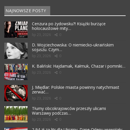
NAJNOWSZE POSTY
Cenzura po żydowsku?! Książki burzące
holocaustowe mity…
lip 23, 2026
0
D. Wojciechowska: O niemiecko-ukraińskim
sojuszu. Czym…
lip 23, 2026
0
K. Baliński: Hajdamak, Kałmuk, Chazar i pomniki…
lip 23, 2026
0
J. Międlar: Polskie miasta powinny natychmiast
zerwać…
lip 23, 2026
0
Tłumy obcokrajowców przeszły ulicami
Warszawy podczas…
lip 23, 2026
0
2,94 zł za litr dla Ukrainy. Dane Orlenu wywołały