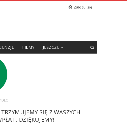
Zaloguj się
CENZJE
FILMY
JESZCZE
WIDEO]
UTRZYMUJEMY SIĘ Z WASZYCH
PŁAT. DZIĘKUJEMY!