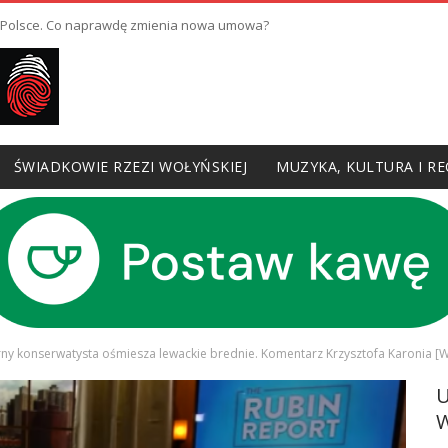
w Polsce. Co naprawdę zmienia nowa umowa?
ŚWIADKOWIE RZEZI WOŁYŃSKIEJ
MUZYKA, KULTURA I RE
rny konserwatysta ośmiesza lewackie brednie. Komentarz Krzysztofa Karonia [
W