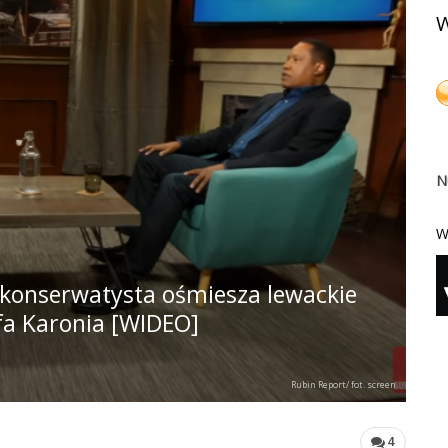
W
N
W
 konserwatysta ośmiesza lewackie
fa Karonia [WIDEO]
Rubin Report/ fot. screen
4