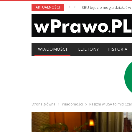
AKTUALNOŚCI
SBU będzie mogła działać 
WIADOMOŚCI
FELIETONY
HISTORIA
Strona główna
Wiadomości
Rasizm w USA to mit! Cza