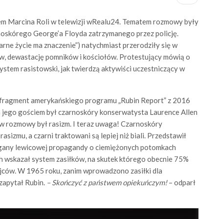
em Marcina Roli w telewizji wRealu24. Tematem rozmowy były
rnoskórego George’a Floyda zatrzymanego przez policję.
rne życie ma znaczenie”) natychmiast przerodziły się w
w, dewastację pomników i kościołów. Protestujący mówią o
ystem rasistowski, jak twierdzą aktywiści uczestniczący w
fragment amerykańskiego programu „Rubin Report” z 2016
a jego gościem był czarnoskóry konserwatysta Laurence Allen
tów rozmowy był rasizm. I teraz uwaga! Czarnoskóry
sizmu, a czarni traktowani są lepiej niż biali. Przedstawił
slogany lewicowej propagandy o ciemiężonych potomkach
ch wskazał system zasiłków, na skutek którego obecnie 75%
ojców. W 1965 roku, zanim wprowadzono zasiłki dla
 zapytał Rubin.
– Skończyć z państwem opiekuńczym!
– odparł