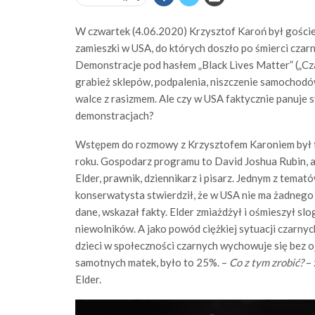
W czwartek (4.06.2020) Krzysztof Karoń był gości
zamieszki w USA, do których doszło po śmierci cza
Demonstracje pod hasłem „Black Lives Matter” („Cza
grabież sklepów, podpalenia, niszczenie samochodó
walce z rasizmem. Ale czy w USA faktycznie panuje s
demonstracjach?
Wstępem do rozmowy z Krzysztofem Karoniem był 
roku. Gospodarz programu to David Joshua Rubin, 
Elder, prawnik, dziennikarz i pisarz. Jednym z tema
konserwatysta stwierdził, że w USA nie ma żadnego ra
dane, wskazał fakty. Elder zmiażdżył i ośmieszył 
niewolników. A jako powód ciężkiej sytuacji czarny
dzieci w społeczności czarnych wychowuje się bez 
samotnych matek, było to 25%. –
Co z tym zrobić?
–
Elder.