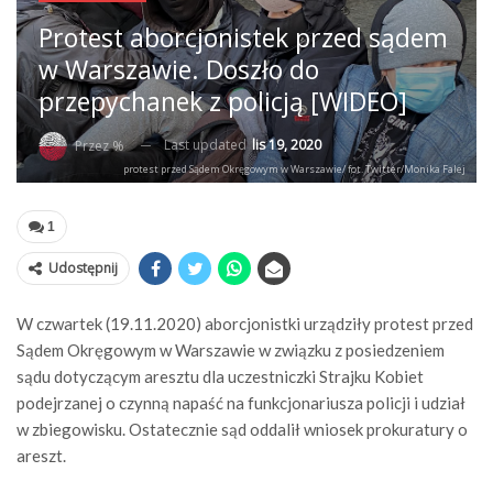
Protest aborcjonistek przed sądem
w Warszawie. Doszło do
przepychanek z policją [WIDEO]
Last updated
lis 19, 2020
Przez %
protest przed Sądem Okręgowym w Warszawie/ fot. Twitter/Monika Falej
1
Udostępnij
W czwartek (19.11.2020) aborcjonistki urządziły protest przed
Sądem Okręgowym w Warszawie w związku z posiedzeniem
sądu dotyczącym aresztu dla uczestniczki Strajku Kobiet
podejrzanej o czynną napaść na funkcjonariusza policji i udział
w zbiegowisku. Ostatecznie sąd oddalił wniosek prokuratury o
areszt.