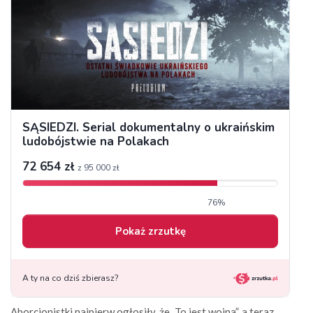
Aborcjonistki najpierw ogłosiły, że „To jest wojna”, a teraz