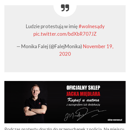
Ludzie protestują w imię
#wolnesądy
pic.twitter.com/bdXbR707JZ
— Monika Falej (@FalejMonika)
November 19,
2020
Podczas protestu doszło do przepychanek z policją. Na miejscu