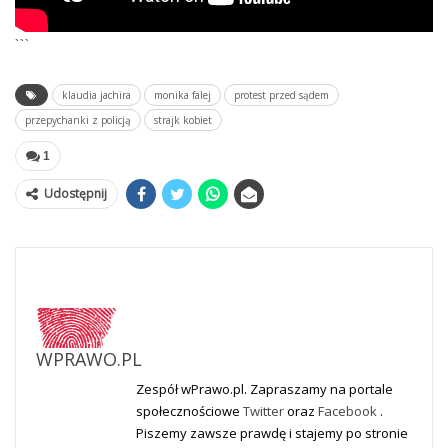
```
klaudia jachira
monika falej
protest przed sądem
przepychanki z policją
strajk kobiet
1
Udostępnij
WPRAWO.PL
Zespół wPrawo.pl. Zapraszamy na portale
społecznościowe
Twitter
oraz
Facebook
.
Piszemy zawsze prawdę i stajemy po stronie