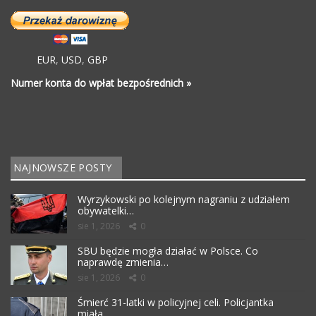
EUR
,
USD
,
GBP
Numer konta do wpłat bezpośrednich »
NAJNOWSZE POSTY
Wyrzykowski po kolejnym nagraniu z udziałem
obywatelki…
sie 1, 2026
0
SBU będzie mogła działać w Polsce. Co
naprawdę zmienia…
sie 1, 2026
0
Śmierć 31-latki w policyjnej celi. Policjantka
miała…