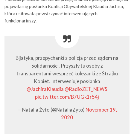
pojawiła się posłanka Koalicji Obywatelskiej Klaudia Jachira,
która usiłowała powstrzymać interweniujących
funkcjonariuszy.
Bijatyka, przepychanki z policja przed sądem na
Solidarności. Przyszły tu osoby z
transparentami wesprzeć koleżanki ze Strajku
Kobiet. Interweniuje posłanka
@JachiraKlaudia
@RadioZET_NEWS
pic.twitter.com/B7UGk1r54j
— Natalia Żyto (@NataliaZyto)
November 19,
2020