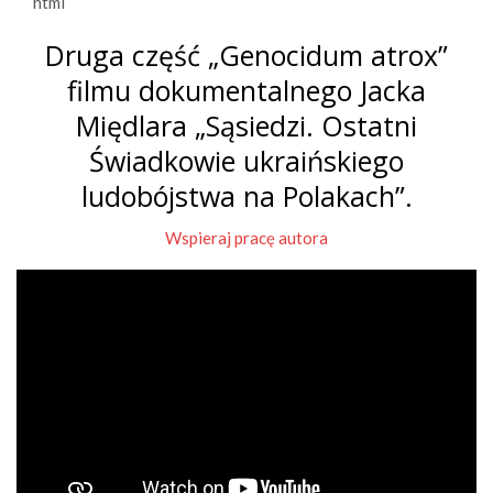
```html
Druga część „Genocidum atrox”
filmu dokumentalnego Jacka
Międlara „Sąsiedzi. Ostatni
Świadkowie ukraińskiego
ludobójstwa na Polakach”.
Wspieraj pracę autora