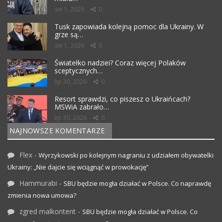
sie 1, 2026
0
Tusk zapowiada kolejną pomoc dla Ukrainy. W
grze są…
sie 1, 2026
0
Światełko nadziei? Coraz więcej Polaków
sceptycznych…
lip 30, 2026
0
Resort sprawdzi, co piszesz o Ukraińcach?
MSWiA zabrało…
lip 30, 2026
0
NAJNOWSZE KOMENTARZE
Flex
-
Wyrzykowski po kolejnym nagraniu z udziałem obywatelki
Ukrainy: „Nie dajcie się wciągnąć w prowokację”
Hammurabi
-
SBU będzie mogła działać w Polsce. Co naprawdę
zmienia nowa umowa?
zgred malkontent
-
SBU będzie mogła działać w Polsce. Co