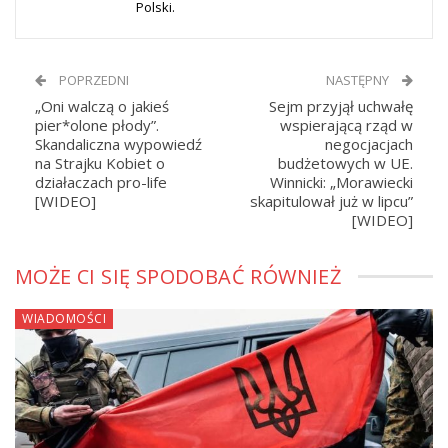
Polski.
POPRZEDNI
NASTĘPNY
„Oni walczą o jakieś
Sejm przyjął uchwałę
pier*olone płody”.
wspierającą rząd w
Skandaliczna wypowiedź
negocjacjach
na Strajku Kobiet o
budżetowych w UE.
działaczach pro-life
Winnicki: „Morawiecki
[WIDEO]
skapitulował już w lipcu”
[WIDEO]
MOŻE CI SIĘ SPODOBAĆ RÓWNIEŻ
WIADOMOŚCI