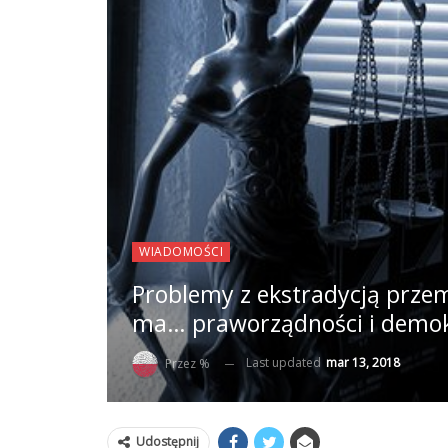
WIADOMOŚCI
Problemy z ekstradycją przem
ma… praworządności i demok
Last updated
mar 13, 2018
Przez %
Udostępnij