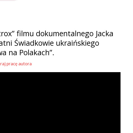
rox” filmu dokumentalnego Jacka
tatni Świadkowie ukraińskiego
wa na Polakach”.
raj pracę autora