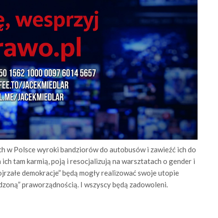
 w Polsce wyroki bandziorów do autobusów i zawieźć ich do
ich tam karmią, poją i resocjalizują na warsztatach o gender i
ojrzałe demokracje” będą mogły realizować swoje utopie
dzoną” praworządnością. I wszyscy będą zadowoleni.