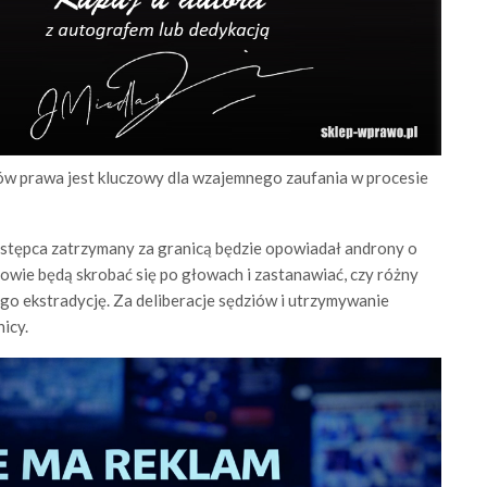
dów prawa jest kluczowy dla wzajemnego zaufania w procesie
zestępca zatrzymany za granicą będzie opowiadał androny o
iowie będą skrobać się po głowach i zastanawiać, czy różny
ego ekstradycję. Za deliberacje sędziów i utrzymywanie
icy.