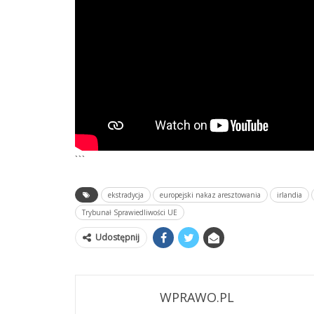
```
ekstradycja
europejski nakaz aresztowania
irlandia
Trybunał Sprawiedliwości UE
Udostępnij
WPRAWO.PL