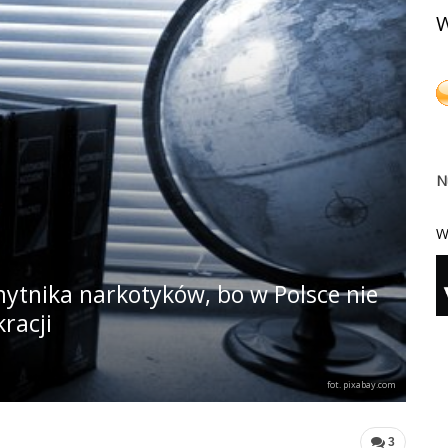
W
N
W
ytnika narkotyków, bo w Polsce nie
racji
fot. pixabay.com
3