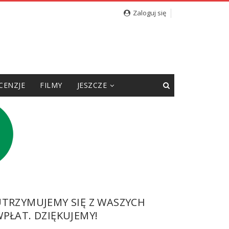
Zaloguj się
CENZJE
FILMY
JESZCZE
UTRZYMUJEMY SIĘ Z WASZYCH
PŁAT. DZIĘKUJEMY!