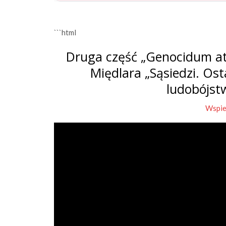
```html
Druga część „Genocidum at
Międlara „Sąsiedzi. Os
ludobójst
Wspie