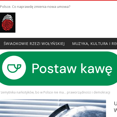
w Polsce. Co naprawdę zmienia nowa umowa?
ŚWIADKOWIE RZEZI WOŁYŃSKIEJ
MUZYKA, KULTURA I RE
rzemytnika narkotyków, bo w Polsce nie ma… praworządności i demokracji
W