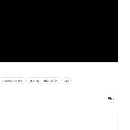
praworządność
przemyt narkotyków
sąd
3