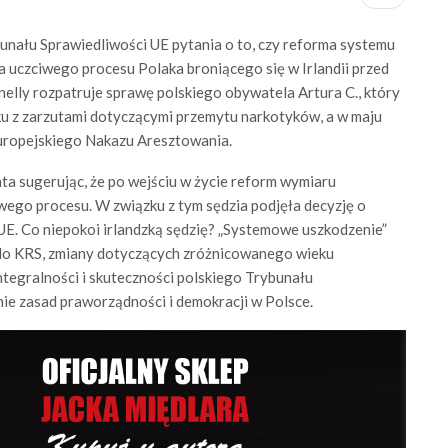
unału Sprawiedliwości UE pytania o to, czy reforma systemu
a uczciwego procesu Polaka broniącego się w Irlandii przed
nnelly rozpatruje sprawę polskiego obywatela Artura C., który
ku z zarzutami dotyczącymi przemytu narkotyków, a w maju
Europejskiego Nakazu Aresztowania.
enta sugerując, że po wejściu w życie reform wymiaru
wego procesu. W związku z tym sędzia podjęła decyzję o
UE. Co niepokoi irlandzką sędzię? „Systemowe uszkodzenie”
do KRS, zmiany dotyczących zróżnicowanego wieku
ntegralności i skuteczności polskiego Trybunału
e zasad praworządności i demokracji w Polsce.