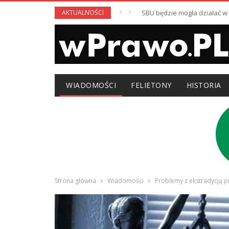
AKTUALNOŚCI
SBU będzie mogła działać 
WIADOMOŚCI
FELIETONY
HISTORIA
Strona główna
Wiadomości
Problemy z ekstradycją p