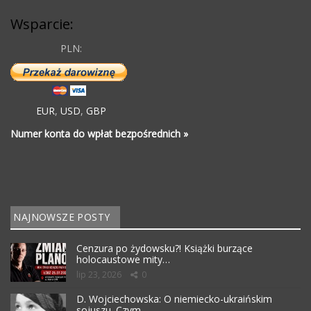
Wsparcie:
PLN:
EUR
,
USD
,
GBP
Numer konta do wpłat bezpośrednich »
NAJNOWSZE POSTY
Cenzura po żydowsku?! Książki burzące
holocaustowe mity…
lip 23, 2026
0
D. Wojciechowska: O niemiecko-ukraińskim
sojuszu. Czym…