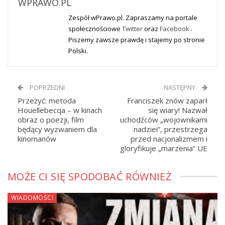
WPRAWO.PL
Zespół wPrawo.pl. Zapraszamy na portale
społecznościowe
Twitter
oraz
Facebook
.
Piszemy zawsze prawdę i stajemy po stronie
Polski.
POPRZEDNI
NASTĘPNY
Przeżyć: metoda
Franciszek znów zaparł
Houellebecqa – w kinach
się wiary! Nazwał
obraz o poezji, film
uchodźców „wojownikami
będący wyzwaniem dla
nadziei”, przestrzega
kinomanów
przed nacjonalizmem i
gloryfikuje „marzenia” UE
MOŻE CI SIĘ SPODOBAĆ RÓWNIEŻ
WIADOMOŚCI