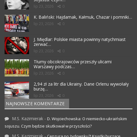
lip 23, 2026
0
K. Baliński: Hajdamak, Kałmuk, Chazar i pomniki…
lip 23, 2026
0
J. Międlar: Polskie miasta powinny natychmiast
zerwać…
lip 23, 2026
0
Tłumy obcokrajowców przeszły ulicami
Warszawy podczas…
lip 23, 2026
0
2,94 zł za litr dla Ukrainy. Dane Orlenu wywołały
burzę…
lip 23, 2026
0
NAJNOWSZE KOMENTARZE
M.S. Kazimierak
-
D. Wojciechowska: O niemiecko-ukraińskim
sojuszu. Czym będzie skutkował w przyszłości?
M.S. Kazimierak
-
Cenzura po żydowsku?! Książki burzące