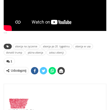
```
aborcja na życzenie
aborcja po 20. tygodniu
aborcja w usa
donald trump
późna aborcja
zakaz aborcji
1
Udostępnij