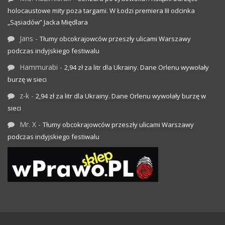
holocaustowe mity poza targami. W Łodzi premiera III odcinka
„Sąsiadów” Jacka Międlara
Jans
-
Tłumy obcokrajowców przeszły ulicami Warszawy
podczas indyjskiego festiwalu
Hammurabi
-
2,94 zł za litr dla Ukrainy. Dane Orlenu wywołały
burzę w sieci
z-k
-
2,94 zł za litr dla Ukrainy. Dane Orlenu wywołały burzę w
sieci
Mr. X
-
Tłumy obcokrajowców przeszły ulicami Warszawy
podczas indyjskiego festiwalu