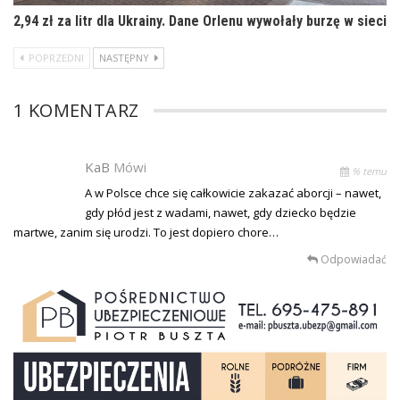
2,94 zł za litr dla Ukrainy. Dane Orlenu wywołały burzę w sieci
POPRZEDNI
NASTĘPNY
1 KOMENTARZ
KaB
Mówi
% temu
A w Polsce chce się całkowicie zakazać aborcji – nawet,
gdy płód jest z wadami, nawet, gdy dziecko będzie
martwe, zanim się urodzi. To jest dopiero chore…
Odpowiadać