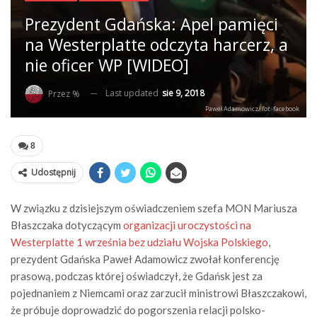
Prezydent Gdańska: Apel pamięci
na Westerplatte odczyta harcerz, a
nie oficer WP [WIDEO]
Last updated
sie 9, 2018
Przez %
Paweł Adamowicz/ fot. facebook
8
Udostępnij
W związku z dzisiejszym oświadczeniem szefa MON Mariusza
Błaszczaka dotyczącym
organizacji uroczystości na
Westerplatte 1 września bez udziału Wojska Polskiego
,
prezydent Gdańska Paweł Adamowicz zwołał konferencję
prasową, podczas której oświadczył, że Gdańsk jest za
pojednaniem z Niemcami oraz zarzucił ministrowi Błaszczakowi,
że próbuje doprowadzić do pogorszenia relacji polsko-