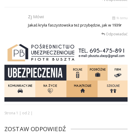
Zj
Mówi
% temu
Jakaś kryła faszystowska też przybędzie, jak w 1939r
Odpowiadać
Strona 1 | od 2 |
ZOSTAW ODPOWIEDŹ