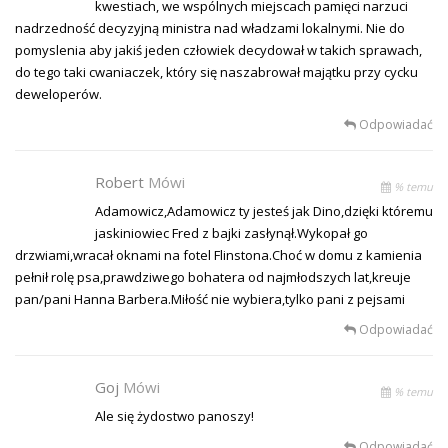
kwestiach, we wspólnych miejscach pamięci narzuci
nadrzedność decyzyjną ministra nad władzami lokalnymi. Nie do
pomyslenia aby jakiś jeden człowiek decydował w takich sprawach,
do tego taki cwaniaczek, który się naszabrował majątku przy cycku
deweloperów.
Odpowiadać
Robert
Mówi
% temu
Adamowicz,Adamowicz ty jesteś jak Dino,dzięki któremu
jaskiniowiec Fred z bajki zasłynął.Wykopał go
drzwiami,wracał oknami na fotel Flinstona.Choć w domu z kamienia
pełnił rolę psa,prawdziwego bohatera od najmłodszych lat,kreuje
pan/pani Hanna Barbera.Miłość nie wybiera,tylko pani z pejsami
Odpowiadać
Goj
Mówi
% temu
Ale się żydostwo panoszy!
Odpowiadać