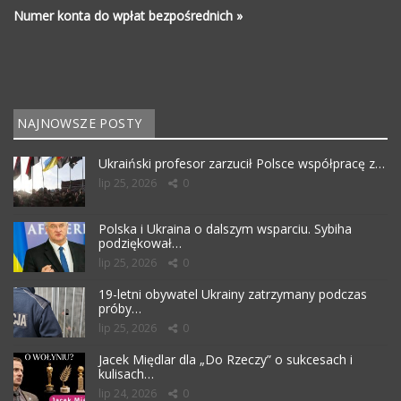
Numer konta do wpłat bezpośrednich »
NAJNOWSZE POSTY
Ukraiński profesor zarzucił Polsce współpracę z…
lip 25, 2026
0
Polska i Ukraina o dalszym wsparciu. Sybiha
podziękował…
lip 25, 2026
0
19-letni obywatel Ukrainy zatrzymany podczas
próby…
lip 25, 2026
0
Jacek Międlar dla „Do Rzeczy” o sukcesach i
kulisach…
lip 24, 2026
0