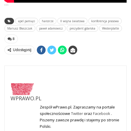
```
apel pamięci
harcerze
II wojna światowa
konferencja prasowa
Mariusz Błaszczak
paweł adamowicz
prezydent gdańska
Westerplatte
8
Udostępnij
WPRAWO.PL
Zespół wPrawo.pl. Zapraszamy na portale
społecznościowe
Twitter
oraz
Facebook
.
Piszemy zawsze prawdę i stajemy po stronie
Polski.