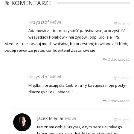
% KOMENTARZE
Krzysztof
Mówi
% temu
Adamowicz – to uroczystość państwowa , uroczystość
wszystkich Polaków – nie żydów , odp…dol sie ! PS.
Miedlar – nie kasauj moich wpisów , bo przestanę tu wchodzić i bedę
podejrzewał ,że jesteś konfidentem! Zastanów sie.
Odpowiadać
Krzysztof
Mówi
% temu
Międlar , pracuję dla Ciebie , a Ty kasujesz moje posty-
dlaczego? Co Ci obiecali?
Odpowiadać
Jacek Międlar
Mówi
% temu
Nie znam ciebie Krzysiu, a tym bardziej takiego
kogoś bym nie zatrudnił. Idź precz i przestań