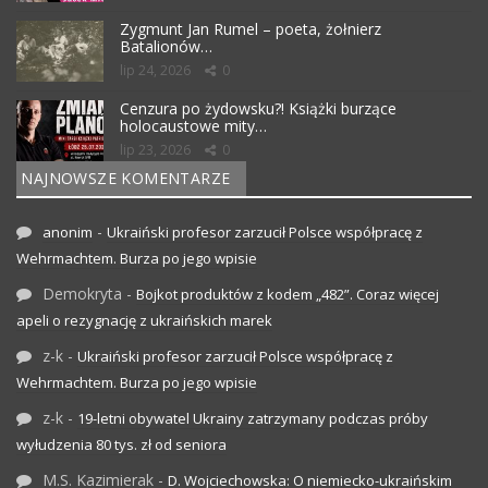
Zygmunt Jan Rumel – poeta, żołnierz
Batalionów…
lip 24, 2026
0
Cenzura po żydowsku?! Książki burzące
holocaustowe mity…
lip 23, 2026
0
NAJNOWSZE KOMENTARZE
-
anonim
Ukraiński profesor zarzucił Polsce współpracę z
Wehrmachtem. Burza po jego wpisie
Demokryta
-
Bojkot produktów z kodem „482”. Coraz więcej
apeli o rezygnację z ukraińskich marek
z-k
-
Ukraiński profesor zarzucił Polsce współpracę z
Wehrmachtem. Burza po jego wpisie
z-k
-
19-letni obywatel Ukrainy zatrzymany podczas próby
wyłudzenia 80 tys. zł od seniora
M.S. Kazimierak
-
D. Wojciechowska: O niemiecko-ukraińskim