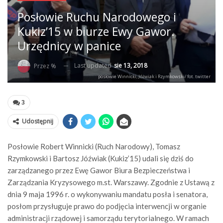
Posłowie Ruchu Narodowego i
Kukiz’15 w biurze Ewy Gawor.
Urzędnicy w panice
Last updated
sie 13, 2018
Przez %
posłowie Winnicki, Jóżwiak i Rzymkowski/ fot. twitter
3
Udostępnij
Posłowie Robert Winnicki (Ruch Narodowy), Tomasz
Rzymkowski i Bartosz Jóźwiak (Kukiz’15) udali się dziś do
zarządzanego przez Ewę Gawor Biura Bezpieczeństwa i
Zarządzania Kryzysowego m.st. Warszawy. Zgodnie z Ustawą z
dnia 9 maja 1996 r. o wykonywaniu mandatu posła i senatora,
posłom przysługuje prawo do podjęcia interwencji w organie
administracji rządowej i samorządu terytorialnego. W ramach