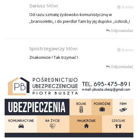
Dariusz
Mówi
% temu
Od razu szmatę żydowsko-komunistyczną w
,,bransoletki,, i do pierdla! Tam by jej dupsko ,,ozłocili,,!
Odpowiadać
Spostrzegawczy
Mówi
% temu
Znakomicie ! Tak trzymać !
Odpowiadać