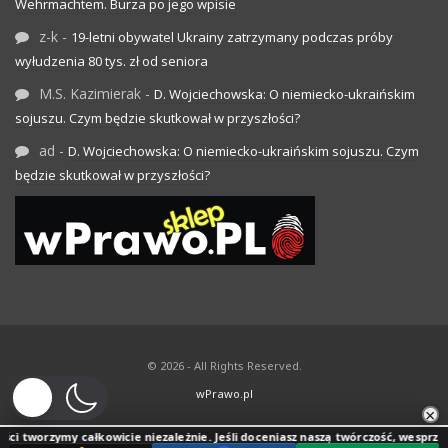
Wehrmachtem. Burza po jego wpisie
z-k
-
19-letni obywatel Ukrainy zatrzymany podczas próby
wyłudzenia 80 tys. zł od seniora
M.S. Kazimierak
-
D. Wojciechowska: O niemiecko-ukraińskim
sojuszu. Czym będzie skutkował w przyszłości?
ad
-
D. Wojciechowska: O niemiecko-ukraińskim sojuszu. Czym
będzie skutkował w przyszłości?
© 2026 - All Rights Reserved.
wPrawo.pl
×
zymy całkowicie niezależnie. Jeśli doceniasz naszą twórczość, wesprzyj jej rozwó