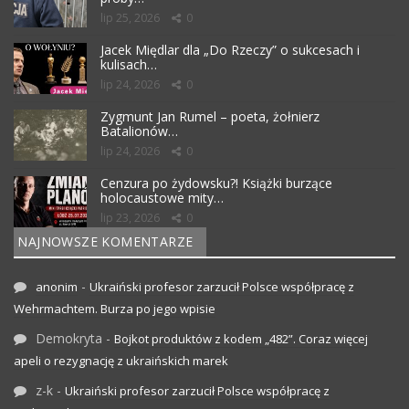
lip 25, 2026
0
Jacek Międlar dla „Do Rzeczy” o sukcesach i
kulisach…
lip 24, 2026
0
Zygmunt Jan Rumel – poeta, żołnierz
Batalionów…
lip 24, 2026
0
Cenzura po żydowsku?! Książki burzące
holocaustowe mity…
lip 23, 2026
0
NAJNOWSZE KOMENTARZE
-
anonim
Ukraiński profesor zarzucił Polsce współpracę z
Wehrmachtem. Burza po jego wpisie
Demokryta
-
Bojkot produktów z kodem „482”. Coraz więcej
apeli o rezygnację z ukraińskich marek
z-k
-
Ukraiński profesor zarzucił Polsce współpracę z