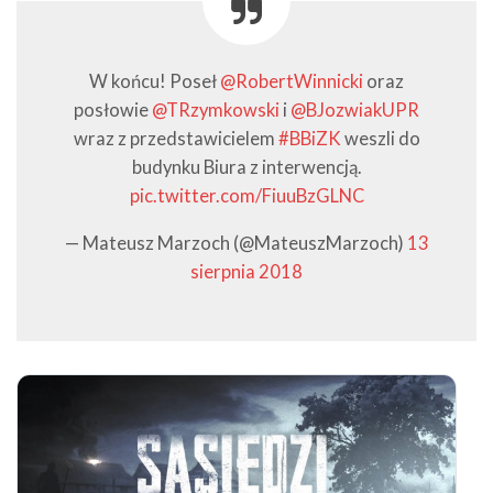
W końcu! Poseł
@RobertWinnicki
oraz
posłowie
@TRzymkowski
i
@BJozwiakUPR
wraz z przedstawicielem
#BBiZK
weszli do
budynku Biura z interwencją.
pic.twitter.com/FiuuBzGLNC
— Mateusz Marzoch (@MateuszMarzoch)
13
sierpnia 2018