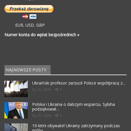
EUR
,
USD
,
GBP
Numer konta do wpłat bezpośrednich »
NAJNOWSZE POSTY
Ukraiński profesor zarzucił Polsce współpracę z…
lip 25, 2026
0
Polska i Ukraina o dalszym wsparciu. Sybiha
podziękował…
lip 25, 2026
0
19-letni obywatel Ukrainy zatrzymany podczas
próby…