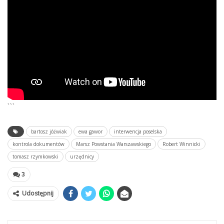
```
bartosz jóźwiak
ewa gawor
interwencja poselska
kontrola dokumentów
Marsz Powstania Warszawskiego
Robert Winnicki
tomasz rzymkowski
urzędnicy
3
Udostępnij