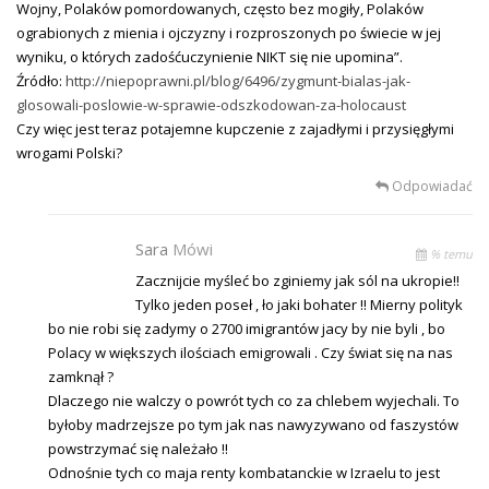
Wojny, Polaków pomordowanych, często bez mogiły, Polaków
ograbionych z mienia i ojczyzny i rozproszonych po świecie w jej
wyniku, o których zadośćuczynienie NIKT się nie upomina”.
Źródło:
http://niepoprawni.pl/blog/6496/zygmunt-bialas-jak-
glosowali-poslowie-w-sprawie-odszkodowan-za-holocaust
Czy więc jest teraz potajemne kupczenie z zajadłymi i przysięgłymi
wrogami Polski?
Odpowiadać
Sara
Mówi
% temu
Zacznijcie myśleć bo zginiemy jak sól na ukropie!!
Tylko jeden poseł , ło jaki bohater !! Mierny polityk
bo nie robi się zadymy o 2700 imigrantów jacy by nie byli , bo
Polacy w większych ilościach emigrowali . Czy świat się na nas
zamknął ?
Dlaczego nie walczy o powrót tych co za chlebem wyjechali. To
byłoby madrzejsze po tym jak nas nawyzywano od faszystów
powstrzymać się należało !!
Odnośnie tych co maja renty kombatanckie w Izraelu to jest