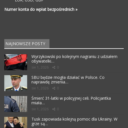
Numer konta do wpłat bezpośrednich »
NAJNOWSZE POSTY
Wyrzykowski po kolejnym nagraniu z udziałem
obywatelki…
sie 1, 2026
0
SBU będzie mogła działać w Polsce. Co
naprawdę zmienia…
sie 1, 2026
0
Śmierć 31-latki w policyjnej celi. Policjantka
miała…
sie 1, 2026
0
Tusk zapowiada kolejną pomoc dla Ukrainy. W
grze są…