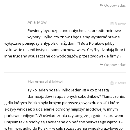
Odpowiadać
Ania
Mówi
% temu
Powinny być rozpisane natychmiast przedterminowe
wybory ! Tylko czy znowu będziemy wybierać prawie
wyłącznie pomiędzy antypolskimi Żydami ?! Bo z Polaków jakby
całkowicie uszedł instynkt samozachowawczy. Czyżby działają fluor i
inne trucizny wpuszczane do wodociągów przez żydowskie firmy ?
Odpowiadać
Hammurabi
Mówi
% temu
Tylko jeden poseł? Tylko jeden?!!! A co z resztą
darmozjadów i zapasionych szkodników? Tłumaczenie:
, „dla których Polska była krajem pierwszego wjazdu do UE i które
złożyły wniosek o udzielenie ochrony międzynarodowej w innym
państwie unijnym”. W oświadczeniu czytamy, że „zgodnie z prawem
unijnym takie osoby są zawracane do państw pierwszego wjazdu –
w tym wypadku do Polski – w celu rozpatrzenia wniosku azylowego.