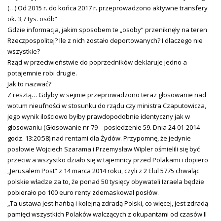
(…) Od 2015 r. do końca 2017 r. przeprowadzono aktywne transfery
ok. 3,7 tys. osób”
Gdzie informacja, jakim sposobem te „osoby” przeniknęły na teren
Rzeczpospolitej? Ile z nich zostało deportowanych? I dlaczego nie
wszystkie?
Rząd w przeciwieństwie do poprzedników deklaruje jedno a
potajemnie robi drugie.
Jak to nazwać?
Z resztą… Gdyby w sejmie przeprowadzono teraz głosowanie nad
wotum nieufności w stosunku do rządu czy ministra Czaputowicza,
jego wynik ilościowo byłby prawdopodobnie identyczny jak w
głosowaniu (Głosowanie nr 79 – posiedzenie 59. Dnia 24-01-2014
godz. 13:20:58) nad rentami dla Żydów. Przypomnę, że jedynie
posłowie Wojciech Szarama i Przemysław Wipler ośmielili się być
przeciw a wszystko działo się w tajemnicy przed Polakami i dopiero
„Jerusalem Post” z 14 marca 2014 roku, czyli z 2 Elul 5775 chwaląc
polskie władze za to, że ponad 50 tysięcy obywateli Izraela będzie
pobierało po 100 euro renty zdemaskował posłów.
„Ta ustawa jest hańbą i kolejną zdradą Polski, co więcej, jest zdradą
pamięci wszystkich Polaków walczących z okupantami od czasów II