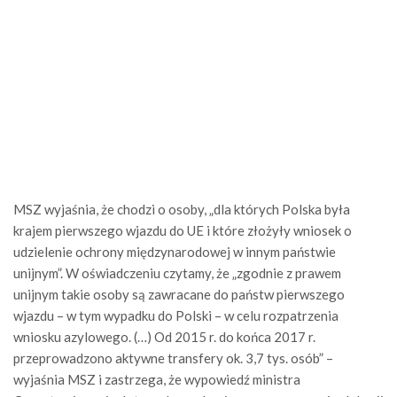
MSZ wyjaśnia, że chodzi o osoby, „dla których Polska była
krajem pierwszego wjazdu do UE i które złożyły wniosek o
udzielenie ochrony międzynarodowej w innym państwie
unijnym”. W oświadczeniu czytamy, że „zgodnie z prawem
unijnym takie osoby są zawracane do państw pierwszego
wjazdu – w tym wypadku do Polski – w celu rozpatrzenia
wniosku azylowego. (…) Od 2015 r. do końca 2017 r.
przeprowadzono aktywne transfery ok. 3,7 tys. osób” –
wyjaśnia MSZ i zastrzega, że wypowiedź ministra