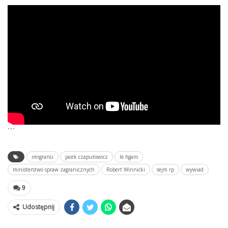
```
imigranci
jacek czaputowicz
le figaro
ministerstwo spraw zagranicznych
Robert Winnicki
sejm rp
wywiad
9
Udostępnij