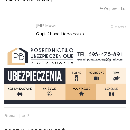
Odpowiadać
JMP
Mówi
% temu
Glupiaś babo. I to wszystko.
Strona 1 | od 2 |