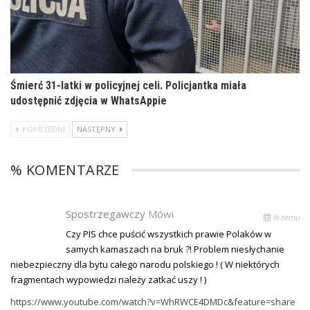
Śmierć 31-latki w policyjnej celi. Policjantka miała
udostępnić zdjęcia w WhatsAppie
POPRZEDNI
NASTĘPNY
% KOMENTARZE
Spostrzegawczy
Mówi
% temu
Czy PIS chce puścić wszystkich prawie Polaków w
samych kamaszach na bruk ?! Problem niesłychanie
niebezpieczny dla bytu całego narodu polskiego ! ( W niektórych
fragmentach wypowiedzi należy zatkać uszy ! )
https://www.youtube.com/watch?v=WhRWCE4DMDc&feature=share