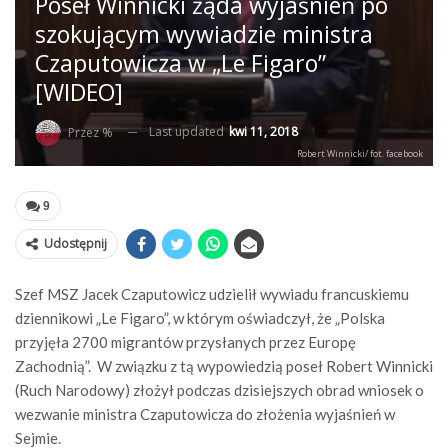
Poseł Winnicki żąda wyjaśnień po
szokującym wywiadzie ministra
Czaputowicza w „Le Figaro”
[WIDEO]
Last updated
kwi 11, 2018
Przez %
Robert Winnicki/ fot. facebook
9
Udostępnij
Szef MSZ Jacek Czaputowicz udzielił wywiadu francuskiemu
dziennikowi „Le Figaro”, w którym oświadczył, że „Polska
przyjęła 2700 migrantów przysłanych przez Europę
Zachodnią”. W związku z tą wypowiedzią poseł Robert Winnicki
(Ruch Narodowy) złożył podczas dzisiejszych obrad wniosek o
wezwanie ministra Czaputowicza do złożenia wyjaśnień w
Sejmie.