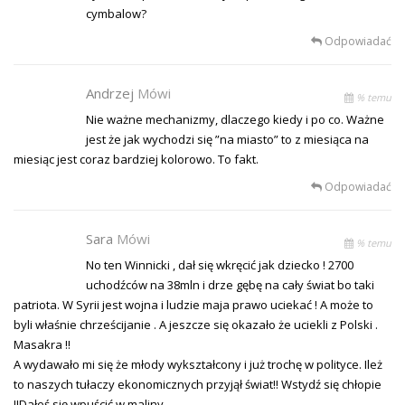
cymbalow?
Odpowiadać
Andrzej
Mówi
% temu
Nie ważne mechanizmy, dlaczego kiedy i po co. Ważne
jest że jak wychodzi się ”na miasto” to z miesiąca na
miesiąc jest coraz bardziej kolorowo. To fakt.
Odpowiadać
Sara
Mówi
% temu
No ten Winnicki , dał się wkręcić jak dziecko ! 2700
uchodźców na 38mln i drze gębę na cały świat bo taki
patriota. W Syrii jest wojna i ludzie maja prawo uciekać ! A może to
byli właśnie chrześcijanie . A jeszcze się okazało że uciekli z Polski .
Masakra !!
A wydawało mi się że młody wykształcony i już trochę w polityce. Ileż
to naszych tułaczy ekonomicznych przyjął świat!! Wstydź się chłopie
!!Dałeś się wpuścić w maliny .