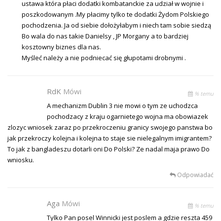
ustawa która płaci dodatki kombatanckie za udział w wojnie i
poszkodowanym .My płacimy tylko te dodatki Żydom Polskiego
pochodzenia. Ja od siebie dołożyłabym i niech tam sobie siedzą
Bo wala do nas takie Danielsy , JP Morgany a to bardziej
kosztowny biznes dla nas.
Myśleć należy a nie podniecać się głupotami drobnymi .
RdK
Mówi
% temu
A mechanizm Dublin 3 nie mowi o tym ze uchodzca
pochodzacy z kraju ogarnietego wojna ma obowiazek
zlozyc wniosek zaraz po przekroczeniu granicy swojego panstwa bo
jak przekroczy kolejna i kolejna to staje sie nielegalnym imigrantem?
To jak z bangladeszu dotarli oni Do Polski? Ze nadal maja prawo Do
wniosku.
Odpowiadać
Aga
Mówi
% temu
Tylko Pan posel Winnicki jest poslem a gdzie reszta 459