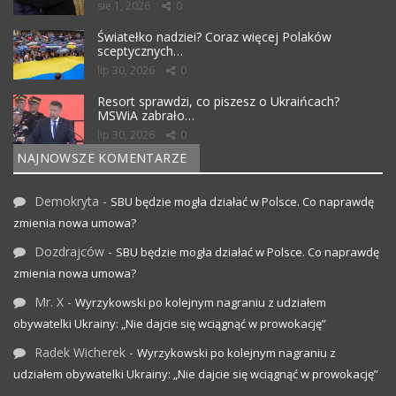
sie 1, 2026
0
Światełko nadziei? Coraz więcej Polaków
sceptycznych…
lip 30, 2026
0
Resort sprawdzi, co piszesz o Ukraińcach?
MSWiA zabrało…
lip 30, 2026
0
NAJNOWSZE KOMENTARZE
Demokryta
-
SBU będzie mogła działać w Polsce. Co naprawdę
zmienia nowa umowa?
Dozdrajców
-
SBU będzie mogła działać w Polsce. Co naprawdę
zmienia nowa umowa?
Mr. X
-
Wyrzykowski po kolejnym nagraniu z udziałem
obywatelki Ukrainy: „Nie dajcie się wciągnąć w prowokację”
Radek Wicherek
-
Wyrzykowski po kolejnym nagraniu z
udziałem obywatelki Ukrainy: „Nie dajcie się wciągnąć w prowokację”