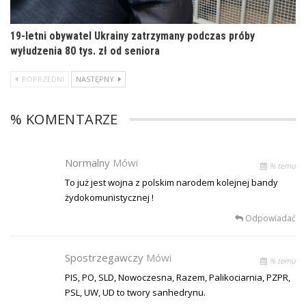
19-letni obywatel Ukrainy zatrzymany podczas próby
wyłudzenia 80 tys. zł od seniora
POPRZEDNI
NASTĘPNY
% KOMENTARZE
Normalny
Mówi
% temu
To już jest wojna z polskim narodem kolejnej bandy
żydokomunistycznej !
Odpowiadać
Spostrzegawczy
Mówi
% temu
PIS, PO, SLD, Nowoczesna, Razem, Palikociarnia, PZPR,
PSL, UW, UD to twory sanhedrynu.