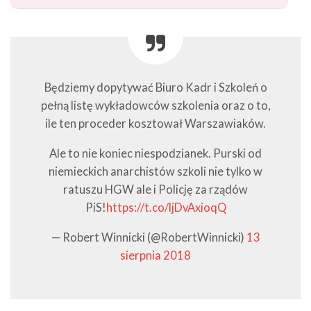
Będziemy dopytywać Biuro Kadr i Szkoleń o
pełną listę wykładowców szkolenia oraz o to,
ile ten proceder kosztował Warszawiaków.
Ale to nie koniec niespodzianek. Purski od
niemieckich anarchistów szkoli nie tylko w
ratuszu HGW ale i Policję za rządów
PiS!
https://t.co/ljDvAxioqQ
— Robert Winnicki (@RobertWinnicki)
13
sierpnia 2018