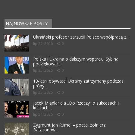
NAJNOWSZE POSTY
Ukraiński profesor zarzucił Polsce współpracę z…
lip 25, 2026
0
Polska i Ukraina o dalszym wsparciu. Sybiha
podziękował…
lip 25, 2026
0
19-letni obywatel Ukrainy zatrzymany podczas
próby…
lip 25, 2026
0
Jacek Międlar dla „Do Rzeczy” o sukcesach i
kulisach…
lip 24, 2026
0
Zygmunt Jan Rumel – poeta, żołnierz
Batalionów…