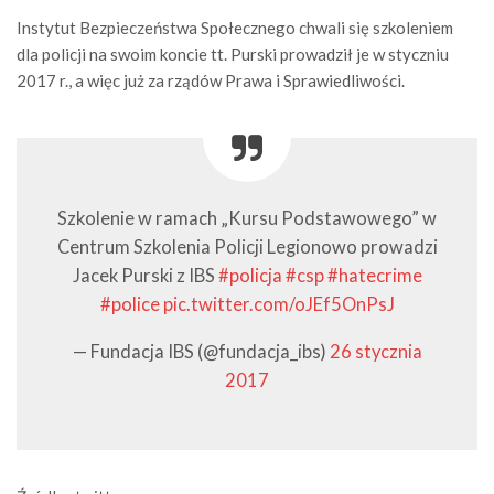
Instytut Bezpieczeństwa Społecznego chwali się szkoleniem
dla policji na swoim koncie tt. Purski prowadził je w styczniu
2017 r., a więc już za rządów Prawa i Sprawiedliwości.
Szkolenie w ramach „Kursu Podstawowego” w
Centrum Szkolenia Policji Legionowo prowadzi
Jacek Purski z IBS
#policja
#csp
#hatecrime
#police
pic.twitter.com/oJEf5OnPsJ
— Fundacja IBS (@fundacja_ibs)
26 stycznia
2017