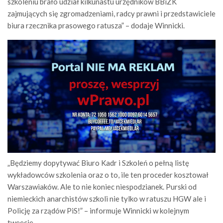
szkoleniu brało udział kilkunastu urzędników BBiZK
zajmujących się zgromadzeniami, radcy prawni i przedstawiciele
biura rzecznika prasowego ratusza” – dodaje Winnicki.
„Będziemy dopytywać Biuro Kadr i Szkoleń o pełną listę
wykładowców szkolenia oraz o to, ile ten proceder kosztował
Warszawiaków. Ale to nie koniec niespodzianek. Purski od
niemieckich anarchistów szkoli nie tylko w ratuszu HGW ale i
Policję za rządów PiS!” – informuje Winnicki w kolejnym
tweecie.