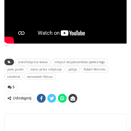
```
anarchistyczna lewica
instytut bezpieczeństwa społecznego
jacek purski
marsz przez instytucje
policja
Robert Winnicki
szkolenia
warszawski Ratusz
5
Udostępnij