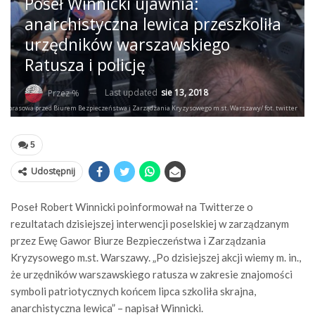
Poseł Winnicki ujawnia:
anarchistyczna lewica przeszkoliła
urzędników warszawskiego
Ratusza i policję
Last updated
sie 13, 2018
Przez %
ja prasowa przed Biurem Bezpieczeństwa i Zarządzania Kryzysowego m.st. Warszawy/ fot. twitter
5
Udostępnij
Poseł Robert Winnicki poinformował na Twitterze o
rezultatach dzisiejszej interwencji poselskiej w zarządzanym
przez Ewę Gawor Biurze Bezpieczeństwa i Zarządzania
Kryzysowego m.st. Warszawy. „Po dzisiejszej akcji wiemy m. in.,
że urzędników warszawskiego ratusza w zakresie znajomości
symboli patriotycznych końcem lipca szkoliła skrajna,
anarchistyczna lewica” – napisał Winnicki.