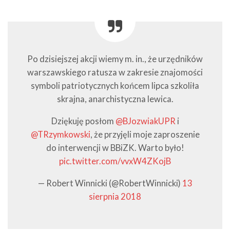
Po dzisiejszej akcji wiemy m. in., że urzędników
warszawskiego ratusza w zakresie znajomości
symboli patriotycznych końcem lipca szkoliła
skrajna, anarchistyczna lewica.
Dziękuję posłom
@BJozwiakUPR
i
@TRzymkowski
, że przyjęli moje zaproszenie
do interwencji w BBiZK. Warto było!
pic.twitter.com/vvxW4ZKojB
— Robert Winnicki (@RobertWinnicki)
13
sierpnia 2018