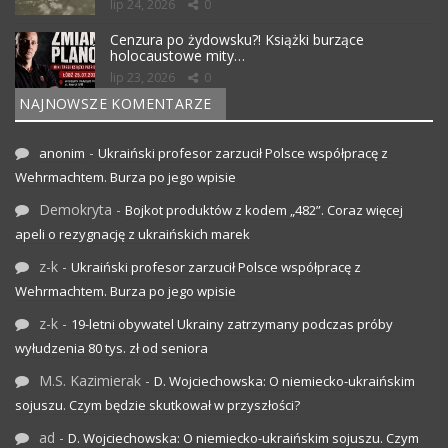
lip 24, 2026
0
Cenzura po żydowsku?! Książki burzące
holocaustowe mity…
lip 23, 2026
0
NAJNOWSZE KOMENTARZE
-
anonim
Ukraiński profesor zarzucił Polsce współpracę z
Wehrmachtem. Burza po jego wpisie
Demokryta
-
Bojkot produktów z kodem „482”. Coraz więcej
apeli o rezygnację z ukraińskich marek
z-k
-
Ukraiński profesor zarzucił Polsce współpracę z
Wehrmachtem. Burza po jego wpisie
z-k
-
19-letni obywatel Ukrainy zatrzymany podczas próby
wyłudzenia 80 tys. zł od seniora
M.S. Kazimierak
-
D. Wojciechowska: O niemiecko-ukraińskim
sojuszu. Czym będzie skutkował w przyszłości?
ad
-
D. Wojciechowska: O niemiecko-ukraińskim sojuszu. Czym