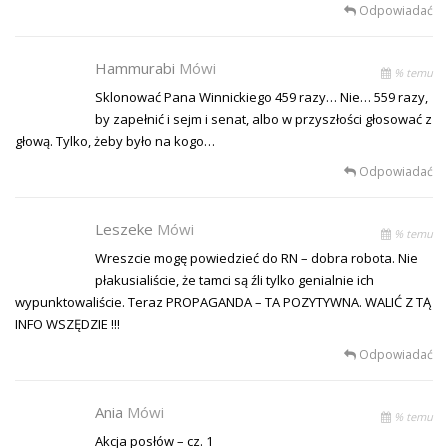
Odpowiadać
Hammurabi
Mówi
% temu
Sklonować Pana Winnickiego 459 razy… Nie… 559 razy,
by zapełnić i sejm i senat, albo w przyszłości głosować z
głową. Tylko, żeby było na kogo…
Odpowiadać
Leszeke
Mówi
% temu
Wreszcie mogę powiedzieć do RN – dobra robota. Nie
płakusialiście, że tamci są źli tylko genialnie ich
wypunktowaliście. Teraz PROPAGANDA – TA POZYTYWNA. WALIĆ Z TĄ
INFO WSZĘDZIE !!!
Odpowiadać
Ania
Mówi
% temu
Akcja posłów – cz. 1