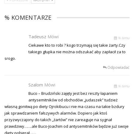
% KOMENTARZE
Tadeusz
Mówi
% temu
Ciekawe kto to robi ? kogo trzymają się takie żarty.Czy
takiego głupka nie można odszukać aby zapłacił za to
srogo.
Odpowiadać
Szalom
Mówi
% temu
Buco – Brudziński zajęty jest bez reszty łapaniem
antysemitników od obchodów „judaszek” tudzież
własną gonitwą po diety Ojrokibucu i nie ma czasu na takie bzdury
jak sprawdzaniem fałszywych alarmów. Dopiero jak ktoś
przyzwyczajony do takich „żartów” nie zareaguje na sygnał
prawdziwy…….ale Buco-Joachim od antysemitników będzie już swoje
diety pobierał……