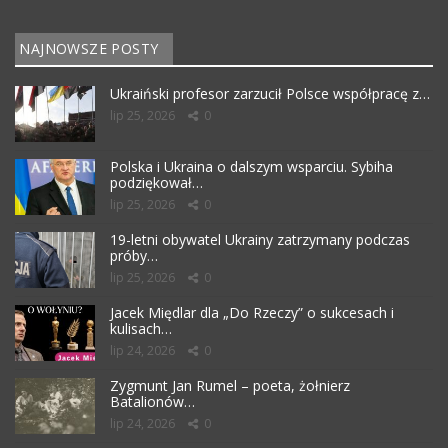
NAJNOWSZE POSTY
Ukraiński profesor zarzucił Polsce współpracę z…
lip 25, 2026
0
Polska i Ukraina o dalszym wsparciu. Sybiha
podziękował…
lip 25, 2026
0
19-letni obywatel Ukrainy zatrzymany podczas
próby…
lip 25, 2026
0
Jacek Międlar dla „Do Rzeczy” o sukcesach i
kulisach…
lip 24, 2026
0
Zygmunt Jan Rumel – poeta, żołnierz
Batalionów…
lip 24, 2026
0