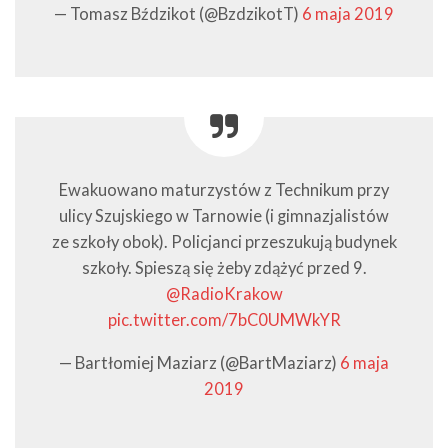
— Tomasz Bździkot (@BzdzikotT)
6 maja 2019
Ewakuowano maturzystów z Technikum przy
ulicy Szujskiego w Tarnowie (i gimnazjalistów
ze szkoły obok). Policjanci przeszukują budynek
szkoły. Spieszą się żeby zdążyć przed 9.
@RadioKrakow
pic.twitter.com/7bC0UMWkYR
— Bartłomiej Maziarz (@BartMaziarz)
6 maja
2019