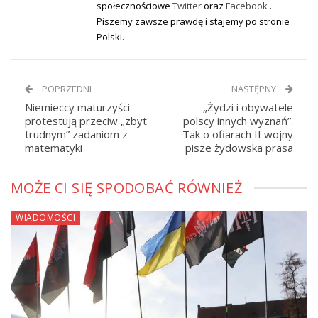
społecznościowe
Twitter
oraz
Facebook
.
Piszemy zawsze prawdę i stajemy po stronie
Polski.
POPRZEDNI
NASTĘPNY
Niemieccy maturzyści
„Żydzi i obywatele
protestują przeciw „zbyt
polscy innych wyznań”.
trudnym” zadaniom z
Tak o ofiarach II wojny
matematyki
pisze żydowska prasa
MOŻE CI SIĘ SPODOBAĆ RÓWNIEŻ
WIADOMOŚCI