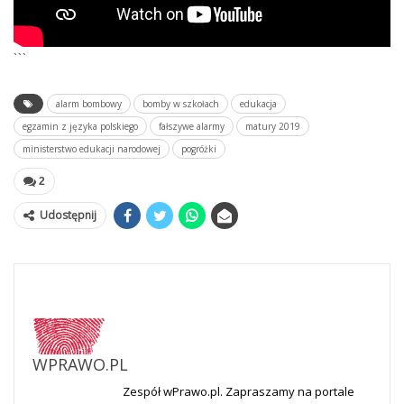
```
alarm bombowy
bomby w szkołach
edukacja
egzamin z języka polskiego
fałszywe alarmy
matury 2019
ministerstwo edukacji narodowej
pogróżki
2
Udostępnij
WPRAWO.PL
Zespół wPrawo.pl. Zapraszamy na portale