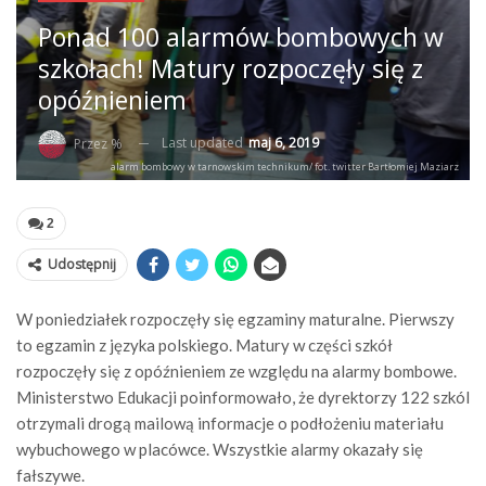
Ponad 100 alarmów bombowych w
szkołach! Matury rozpoczęły się z
opóźnieniem
Last updated
maj 6, 2019
Przez %
alarm bombowy w tarnowskim technikum/ fot. twitter Bartłomiej Maziarz
2
Udostępnij
W poniedziałek rozpoczęły się egzaminy maturalne. Pierwszy
to egzamin z języka polskiego. Matury w części szkół
rozpoczęły się z opóźnieniem ze względu na alarmy bombowe.
Ministerstwo Edukacji poinformowało, że dyrektorzy 122 szkól
otrzymali drogą mailową informacje o podłożeniu materiału
wybuchowego w placówce. Wszystkie alarmy okazały się
fałszywe.