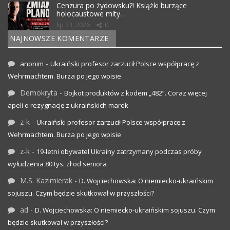
Cenzura po żydowsku?! Książki burzące
holocaustowe mity…
lip 23, 2026
0
NAJNOWSZE KOMENTARZE
-
anonim
Ukraiński profesor zarzucił Polsce współpracę z
Wehrmachtem. Burza po jego wpisie
Demokryta
-
Bojkot produktów z kodem „482”. Coraz więcej
apeli o rezygnację z ukraińskich marek
z-k
-
Ukraiński profesor zarzucił Polsce współpracę z
Wehrmachtem. Burza po jego wpisie
z-k
-
19-letni obywatel Ukrainy zatrzymany podczas próby
wyłudzenia 80 tys. zł od seniora
M.S. Kazimierak
-
D. Wojciechowska: O niemiecko-ukraińskim
sojuszu. Czym będzie skutkował w przyszłości?
ad
-
D. Wojciechowska: O niemiecko-ukraińskim sojuszu. Czym
będzie skutkował w przyszłości?