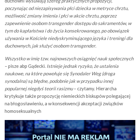
duchowni
wysuwają szereg praktycznych propozycji,
poczynając od niezapisywania płci dziecka w metryce chrztu,
możliwość zmiany imienia i płci w akcie chrztu, poprzez
zapewnienie osobom transgender dostępu do sakramentów, w
tym do kapłaństwa i do życia konsekrowanego, po obowiązek
używania w Kościele niedyskryminującego języka i treningi dla
duchownych, jak służyć osobom transgender
.
Wszystko w imię tzw. najnowszych osiągnięć nauk społecznych
– pisze abp Gądecki.
Istnieje jednak ryzyko, że ustalenia
naukowe, na które powołuje się Synodaler Weg (droga
synodalna) są błędne, podobnie jak w przypadku innej
popularnej niegdyś teorii rasizmu
– czytamy. Hierarcha
krytykuje także propozycję niemieckich biskupów polegającej
na błogosławieniu, a w konsekwencji akceptacji związków
homoseksualnych