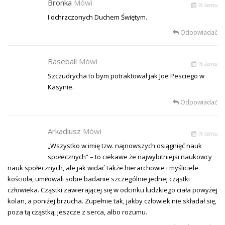
Bronka
Mówi
% temu
I ochrzczonych Duchem Świętym.
Odpowiadać
Baseball
Mówi
% temu
Szczudrycha to bym potraktował jak Joe Pesciego w
Kasynie.
Odpowiadać
Arkadiusz
Mówi
% temu
„Wszystko w imię tzw. najnowszych osiągnięć nauk
społecznych” – to ciekawe że najwybitniejsi naukowcy
nauk społecznych, ale jak widać także hierarchowie i myśliciele
kościoła, umiłowali sobie badanie szczególnie jednej cząstki
człowieka. Cząstki zawierającej się w odcinku ludzkiego ciała powyżej
kolan, a poniżej brzucha. Zupełnie tak, jakby człowiek nie składał się,
poza tą cząstką, jeszcze z serca, albo rozumu.