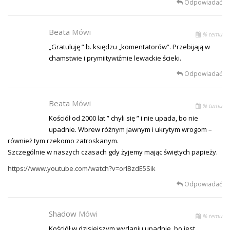
Odpowiadać
Beata
Mówi
% temu
„Gratuluję ” b. księdzu „komentatorów”. Przebijają w
chamstwie i prymiitywiźmie lewackie ścieki.
Odpowiadać
Beata
Mówi
% temu
Kościół od 2000 lat ” chyli się ” i nie upada, bo nie
upadnie. Wbrew różnym jawnym i ukrytym wrogom –
również tym rzekomo zatroskanym.
Szczególnie w naszych czasach gdy żyjemy mając świętych papieży.
https://www.youtube.com/watch?v=orlBzdE5Sik
Odpowiadać
Shadow
Mówi
% temu
Kościół w dzisiejszym wydaniu upadnie, bo jest