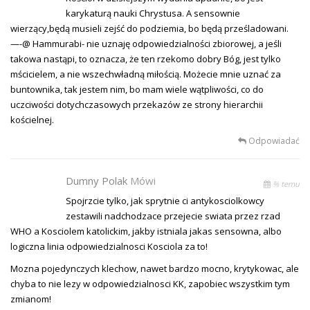
karykaturą nauki Chrystusa. A sensownie
wierzący,będą musieli zejść do podziemia, bo będą prześladowani.
—-@ Hammurabi- nie uznaję odpowiedzialności zbiorowej, a jeśli
takowa nastąpi, to oznacza, że ten rzekomo dobry Bóg, jest tylko
mścicielem, a nie wszechwładną miłością. Możecie mnie uznać za
buntownika, tak jestem nim, bo mam wiele wątpliwości, co do
uczciwości dotychczasowych przekazów ze strony hierarchii
kościelnej.
Odpowiadać
Dumny Polak
Mówi
% temu
Spojrzcie tylko, jak sprytnie ci antykosciolkowcy
zestawili nadchodzace przejecie swiata przez rzad
WHO a Kosciolem katolickim, jakby istniala jakas sensowna, albo
logiczna linia odpowiedzialnosci Kosciola za to!
Mozna pojedynczych klechow, nawet bardzo mocno, krytykowac, ale
chyba to nie lezy w odpowiedzialnosci KK, zapobiec wszystkim tym
zmianom!