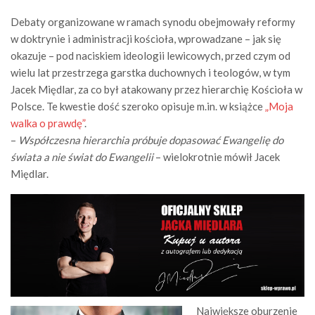
Debaty organizowane w ramach synodu obejmowały reformy
w doktrynie i administracji kościoła, wprowadzane – jak się
okazuje – pod naciskiem ideologii lewicowych, przed czym od
wielu lat przestrzega garstka duchownych i teologów, w tym
Jacek Międlar, za co był atakowany przez hierarchię Kościoła w
Polsce. Te kwestie dość szeroko opisuje m.in. w książce
„Moja
walka o prawdę”
.
–
Współczesna hierarchia próbuje dopasować Ewangelię do
świata a nie świat do Ewangelii
– wielokrotnie mówił Jacek
Międlar.
Największe oburzenie