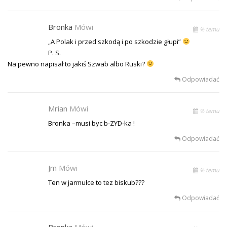
Bronka
Mówi
% temu
„A Polak i przed szkodą i po szkodzie głupi”
P. S.
Na pewno napisał to jakiś Szwab albo Ruski?
Odpowiadać
Mrian
Mówi
% temu
Bronka –musi byc b-ZYD-ka !
Odpowiadać
Jm
Mówi
% temu
Ten w jarmułce to tez biskub???
Odpowiadać
Bronka
Mówi