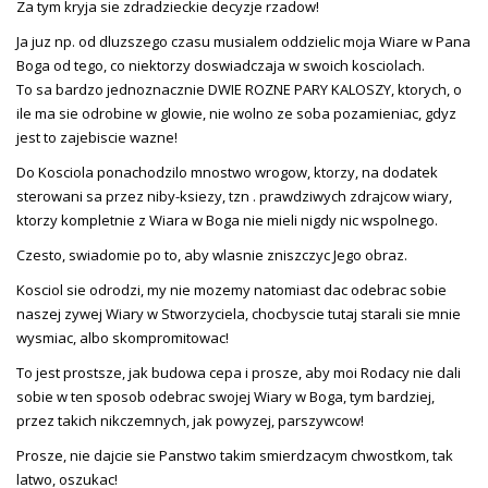
Za tym kryja sie zdradzieckie decyzje rzadow!
Ja juz np. od dluzszego czasu musialem oddzielic moja Wiare w Pana
Boga od tego, co niektorzy doswiadczaja w swoich kosciolach.
To sa bardzo jednoznacznie DWIE ROZNE PARY KALOSZY, ktorych, o
ile ma sie odrobine w glowie, nie wolno ze soba pozamieniac, gdyz
jest to zajebiscie wazne!
Do Kosciola ponachodzilo mnostwo wrogow, ktorzy, na dodatek
sterowani sa przez niby-ksiezy, tzn . prawdziwych zdrajcow wiary,
ktorzy kompletnie z Wiara w Boga nie mieli nigdy nic wspolnego.
Czesto, swiadomie po to, aby wlasnie zniszczyc Jego obraz.
Kosciol sie odrodzi, my nie mozemy natomiast dac odebrac sobie
naszej zywej Wiary w Stworzyciela, chocbyscie tutaj starali sie mnie
wysmiac, albo skompromitowac!
To jest prostsze, jak budowa cepa i prosze, aby moi Rodacy nie dali
sobie w ten sposob odebrac swojej Wiary w Boga, tym bardziej,
przez takich nikczemnych, jak powyzej, parszywcow!
Prosze, nie dajcie sie Panstwo takim smierdzacym chwostkom, tak
latwo, oszukac!