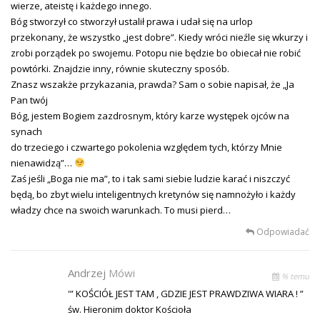
wierze, ateistę i każdego innego.
Bóg stworzył co stworzył ustalił prawa i udał się na urlop
przekonany, że wszystko „jest dobre”. Kiedy wróci nieźle się wkurzy i
zrobi porządek po swojemu. Potopu nie będzie bo obiecał nie robić
powtórki. Znajdzie inny, równie skuteczny sposób.
Znasz wszakże przykazania, prawda? Sam o sobie napisał, że „Ja
Pan twój
Bóg, jestem Bogiem zazdrosnym, który karze występek ojców na
synach
do trzeciego i czwartego pokolenia względem tych, którzy Mnie
nienawidzą”…
Zaś jeśli „Boga nie ma”, to i tak sami siebie ludzie karać i niszczyć
będą, bo zbyt wielu inteligentnych kretynów się namnożyło i każdy
władzy chce na swoich warunkach. To musi pierd…
Odpowiadać
Andrzej
Mówi
% temu
'” KOŚCIÓŁ JEST TAM , GDZIE JEST PRAWDZIWA WIARA ! ”
św. Hieronim doktor Kościoła