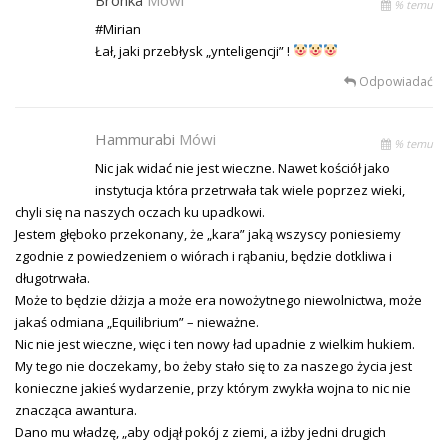
% temu
#Mirian
Łał, jaki przebłysk „ynteligencji” !
Odpowiadać
Hammurabi
Mówi
% temu
Nic jak widać nie jest wieczne. Nawet kościół jako
instytucja która przetrwała tak wiele poprzez wieki,
chyli się na naszych oczach ku upadkowi.
Jestem głęboko przekonany, że „kara” jaką wszyscy poniesiemy
zgodnie z powiedzeniem o wiórach i rąbaniu, będzie dotkliwa i
długotrwała.
Może to będzie dżizja a może era nowożytnego niewolnictwa, może
jakaś odmiana „Equilibrium” – nieważne.
Nic nie jest wieczne, więc i ten nowy ład upadnie z wielkim hukiem.
My tego nie doczekamy, bo żeby stało się to za naszego życia jest
konieczne jakieś wydarzenie, przy którym zwykła wojna to nic nie
znacząca awantura.
Dano mu władzę, „aby odjął pokój z ziemi, a iżby jedni drugich