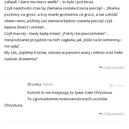
zabijali, i dano mu miecz wielki” – to było i jest teraz.
Czyli nadchodzi czas by złamana została trzecia pieczęć – „Miarka
pszenicy za grosz, a trzy miarki jęczmienia za grosz; a nie szkodź
oliwie i winu, później zaś złamana będzie czwarta pieczęć czyli
będzie śmierć i otchłań…
Czyli inaczej – kiedy będą mówić: „Pokój i bezpieczeństwo” –
niespodzianie przyjdzie na nich zagłada, jak „bóle na brzemienną, i
nie ujdą”…
My zaś, „bądźmy trzeźwi, odziani w pancerz wiary i miłości oraz hełm
nadziei zbawienia”
Odpowiadać
Bronka
Mówi
% temu
Kościół, to nie instytucja, to żywe Ciało Chrystusa.
To zgromadzenie,nowonarodzonych uczniów
Chrystusa.
Odpowiadać