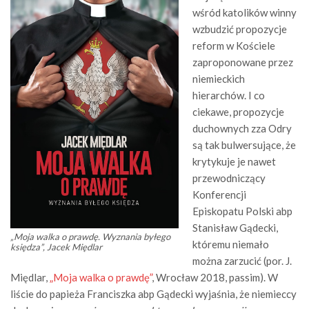
wśród katolików winny
wzbudzić propozycje
reform w Kościele
zaproponowane przez
niemieckich
hierarchów. I co
ciekawe, propozycje
duchownych zza Odry
są tak bulwersujące, że
krytykuje je nawet
przewodniczący
Konferencji
Episkopatu Polski abp
Stanisław Gądecki,
„Moja walka o prawdę. Wyznania byłego
któremu niemało
księdza”, Jacek Międlar
można zarzucić (por. J.
Międlar,
„Moja walka o prawdę”
, Wrocław 2018, passim). W
liście do papieża Franciszka abp Gądecki wyjaśnia, że niemieccy