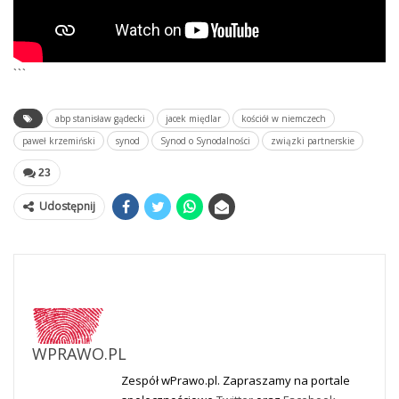
```
abp stanisław gądecki
jacek międlar
kościół w niemczech
paweł krzemiński
synod
Synod o Synodalności
związki partnerskie
23
Udostępnij
WPRAWO.PL
Zespół wPrawo.pl. Zapraszamy na portale