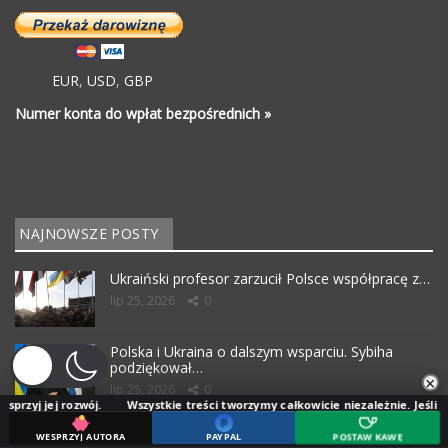
EUR
,
USD
,
GBP
Numer konta do wpłat bezpośrednich »
NAJNOWSZE POSTY
Ukraiński profesor zarzucił Polsce współpracę z…
lip 25, 2026
0
Polska i Ukraina o dalszym wsparciu. Sybiha
podziękował…
×
lip 25, 2026
0
zwój.
Wszystkie treści tworzymy całkowicie niezależnie. Jeśli doceniasz nasz
19-letni obywatel Ukrainy zatrzymany podczas
WESPRZYJ AUTORA
PAYPAL
POSTAW KAWĘ
próby…