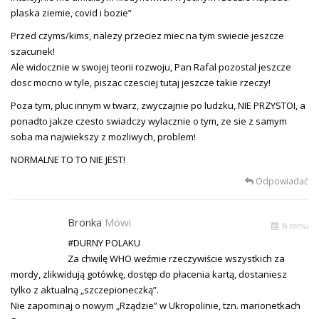
plaska ziemie, covid i bozie”
Przed czyms/kims, nalezy przeciez miec na tym swiecie jeszcze
szacunek!
Ale widocznie w swojej teorii rozwoju, Pan Rafal pozostal jeszcze
dosc mocno w tyle, piszac czesciej tutaj jeszcze takie rzeczy!
Poza tym, pluc innym w twarz, zwyczajnie po ludzku, NIE PRZYSTOI, a
ponadto jakze czesto swiadczy wylacznie o tym, ze sie z samym
soba ma najwiekszy z mozliwych, problem!
NORMALNE TO TO NIE JEST!
Odpowiadać
Bronka
Mówi
% temu
#DURNY POLAKU
Za chwilę WHO weźmie rzeczywiście wszystkich za
mordy, zlikwidują gotówkę, dostęp do płacenia kartą, dostaniesz
tylko z aktualną „szczepioneczką”.
Nie zapominaj o nowym „Rządzie” w Ukropolinie, tzn. marionetkach