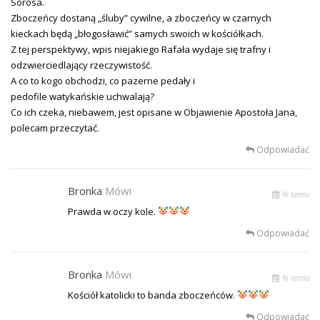
Sorosa.
Zboczeńcy dostaną „śluby” cywilne, a zboczeńcy w czarnych
kieckach będą „błogosławić” samych swoich w kościółkach.
Z tej perspektywy, wpis niejakiego Rafała wydaje się trafny i
odzwierciedlający rzeczywistość.
A co to kogo obchodzi, co pazerne pedały i
pedofile watykańskie uchwalają?
Co ich czeka, niebawem, jest opisane w Objawienie Apostoła Jana,
polecam przeczytać.
Odpowiadać
Bronka
Mówi
% temu
Prawda w oczy kole.
Odpowiadać
Bronka
Mówi
% temu
Kościół katolicki to banda zboczeńców.
Odpowiadać