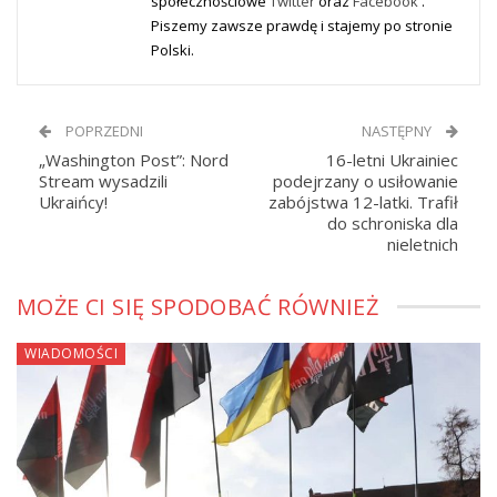
społecznościowe
Twitter
oraz
Facebook
.
Piszemy zawsze prawdę i stajemy po stronie
Polski.
POPRZEDNI
NASTĘPNY
„Washington Post”: Nord
16-letni Ukrainiec
Stream wysadzili
podejrzany o usiłowanie
Ukraińcy!
zabójstwa 12-latki. Trafił
do schroniska dla
nieletnich
MOŻE CI SIĘ SPODOBAĆ RÓWNIEŻ
WIADOMOŚCI