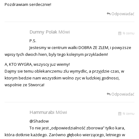
Pozdrawiam serdecznie!
Odpowiadać
Dumny Polak
Mówi
% temu
P.S.
Jestesmy w centrum walki DOBRA ZE ZLEM, i powyzsze
wpisy tych dwoch hien, byly tego kolejnym przykladem!
A, KTO WYGRA, wszyscy juz wiemy!
Dajmy sie temu oblekanczemu zlu wymydlic, a przyjdzie czas, w
ktorym bedzie nam wszystkim wolno zyc w ludzkiej godnosci,
wspolnie ze Stworca!
Odpowiadać
Hammurabi
Mówi
% temu
@Shadow
To nie jest „odpowiedzialność zborowa” tylko kara,
która dotknie każdego. Zarówno głęboko wierzącego, letniego w