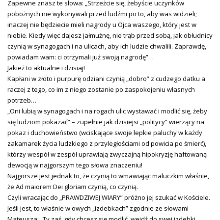
Zapewne znasz te słowa: „Strzeżcie się, żebyście uczynków
pobożnych nie wykonywali przed ludźmi po to, aby was widzieli;
inaczej nie będziecie mieli nagrody u Ojca waszego, który jest w
niebie. Kiedy więc dajesz jałmużnę, nie trąb przed sobą, jak obłudnicy
czynią w synagogach i na ulicach, aby ich ludzie chwalili. Zaprawdę,
powiadam wam: ci otrzymali już swoją nagrodę”…
Jakież to aktualne i dzisiaj!
Kapłani w złoto i purpurę odziani czynią „dobro” z cudzego datku a
raczej z tego, co im z niego zostanie po zaspokojeniu własnych
potrzeb…
„Oni lubią w synagogach i na rogach ulic wystawać i modlić się, żeby
się ludziom pokazać” – zupełnie jak dzisiejsi „politycy” wierzący na
pokaz i duchowieństwo (wciskające swoje lepkie paluchy w każdy
zakamarek życia ludzkiego z przyległościami od powicia po śmierć),
którzy wespół w zespół uprawiają zwyczajną hipokryzję haftowaną
dewocją w najgorszym tego słowa znaczeniu!
Najgorsze jest jednak to, że czynią to wmawiając maluczkim właśnie,
że Ad maiorem Dei gloriam czynią, co czynią.
Czyli wracając do „PRAWDZIWEJ WIARY” próżno jej szukać w Kościele.
Jeśli jest, to właśnie w owych „izdebkach” zgodnie ze słowami
Mateusza: „Ty zaś, gdy chcesz się modlić, wejdź do swej izdebki,