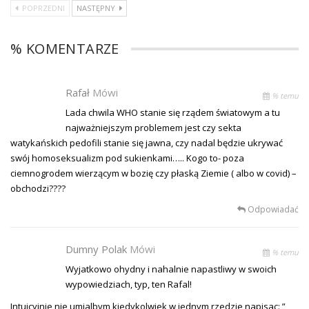
POPRZEDNI
NASTĘPNY
% KOMENTARZE
Rafał
Mówi
% temu
Lada chwila WHO stanie się rządem światowym a tu
najważniejszym problemem jest czy sekta
watykańskich pedofili stanie się jawna, czy nadal będzie ukrywać
swój homoseksualizm pod sukienkami….. Kogo to- poza
ciemnogrodem wierzącym w bozię czy płaską Ziemie ( albo w covid) –
obchodzi????
Odpowiadać
Dumny Polak
Mówi
% temu
Wyjatkowo ohydny i nahalnie napastliwy w swoich
wypowiedziach, typ, ten Rafal!
Intuicyjnie nie umialbym kiedykolwiek w jednym rzedzie napisac: ”