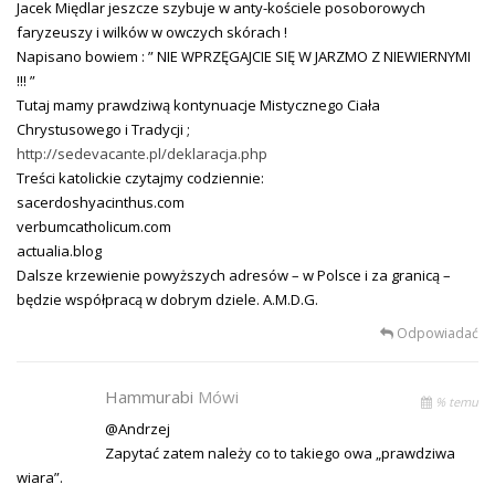
Jacek Międlar jeszcze szybuje w anty-kościele posoborowych
faryzeuszy i wilków w owczych skórach !
Napisano bowiem : ” NIE WPRZĘGAJCIE SIĘ W JARZMO Z NIEWIERNYMI
!!! ”
Tutaj mamy prawdziwą kontynuacje Mistycznego Ciała
Chrystusowego i Tradycji ;
http://sedevacante.pl/deklaracja.php
Treści katolickie czytajmy codziennie:
sacerdoshyacinthus.com
verbumcatholicum.com
actualia.blog
Dalsze krzewienie powyższych adresów – w Polsce i za granicą –
będzie współpracą w dobrym dziele. A.M.D.G.
Odpowiadać
Hammurabi
Mówi
% temu
@Andrzej
Zapytać zatem należy co to takiego owa „prawdziwa
wiara”.