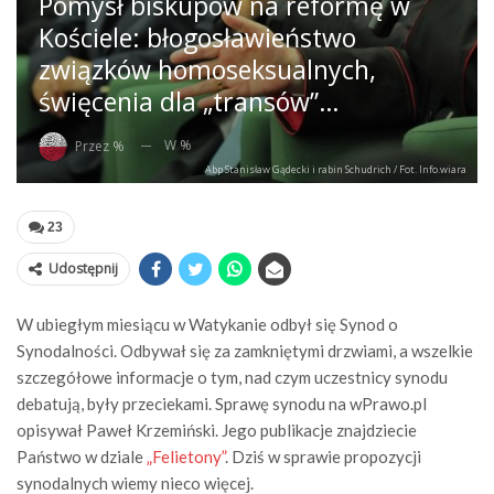
Pomysł biskupów na reformę w
Kościele: błogosławieństwo
związków homoseksualnych,
święcenia dla „transów”…
W %
Przez %
Abp Stanisław Gądecki i rabin Schudrich / Fot. Info.wiara
23
Udostępnij
W ubiegłym miesiącu w Watykanie odbył się Synod o
Synodalności. Odbywał się za zamkniętymi drzwiami, a wszelkie
szczegółowe informacje o tym, nad czym uczestnicy synodu
debatują, były przeciekami. Sprawę synodu na wPrawo.pl
opisywał Paweł Krzemiński. Jego publikacje znajdziecie
Państwo w dziale
„Felietony”
. Dziś w sprawie propozycji
synodalnych wiemy nieco więcej.