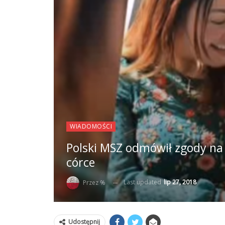
WIADOMOŚCI
Polski MSZ odmówił zgody na u
córce
Last updated
lip 27, 2018
Przez %
Udostępnij