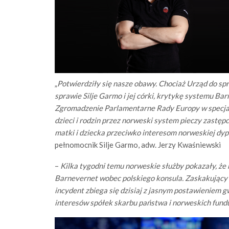
„
Potwierdziły się nasze obawy. Chociaż Urząd do s
sprawie Silje Garmo i jej córki, krytykę systemu B
Zgromadzenie Parlamentarne Rady Europy w specjaln
dzieci i rodzin przez norweski system pieczy zastępc
matki i dziecka przeciwko interesom norweskiej dy
pełnomocnik Silje Garmo, adw. Jerzy Kwaśniewski
–
Kilka tygodni temu norweskie służby pokazały, że ni
Barnevernet wobec polskiego konsula. Zaskakujący
incydent zbiega się dzisiaj z jasnym postawieniem g
interesów spółek skarbu państwa i norweskich fund