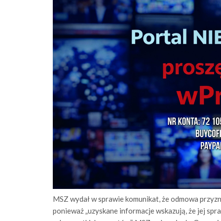
MSZ wydał w sprawie komunikat, że odmowa przyznan
ponieważ „uzyskane informacje wskazują, że jej spr