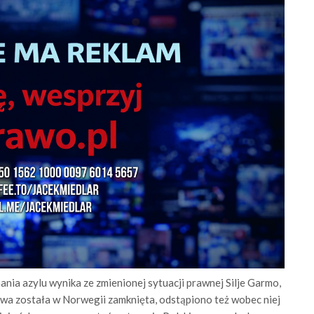
ia azylu wynika ze zmienionej sytuacji prawnej Silje Garmo,
awa została w Norwegii zamknięta, odstąpiono też wobec niej