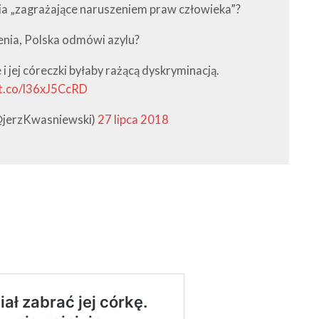
a „zagrażające naruszeniem praw człowieka”?
enia, Polska odmówi azylu?
 i jej córeczki byłaby rażącą dyskryminacją.
/t.co/l36xJ5CcRD
@jerzKwasniewski)
27 lipca 2018