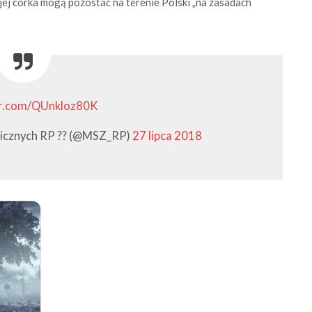
jej córka mogą pozostać na terenie Polski „na zasadach
er.com/QUnkloz80K
icznych RP ?? (@MSZ_RP)
27 lipca 2018