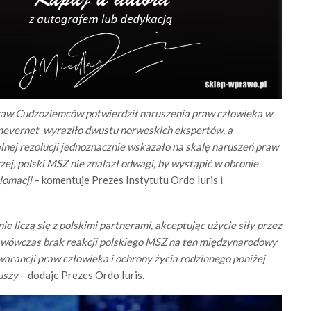
praw Cudzoziemców potwierdził naruszenia praw człowieka w
arnevernet wyraziło dwustu norweskich ekspertów, a
ej rezolucji jednoznacznie wskazało na skalę naruszeń praw
zej, polski MSZ nie znalazł odwagi, by wystąpić w obronie
plomacji
– komentuje Prezes Instytutu Ordo Iuris i
e liczą się z polskimi partnerami, akceptując użycie siły przez
 wówczas brak reakcji polskiego MSZ na ten międzynarodowy
warancji praw człowieka i ochrony życia rodzinnego poniżej
uszy
– dodaje Prezes Ordo Iuris.