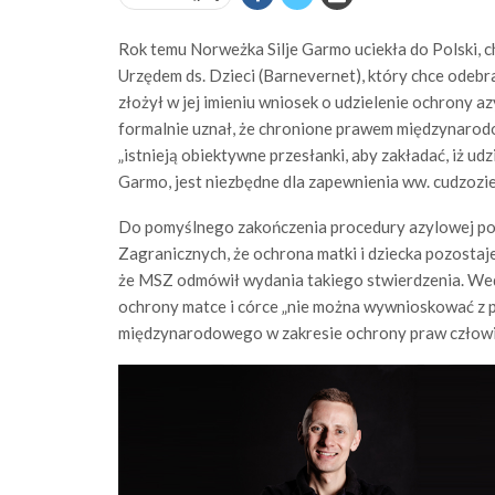
Rok temu Norweżka Silje Garmo uciekła do Polski, c
Urzędem ds. Dzieci (Barnevernet), który chce odebra
złożył w jej imieniu wniosek o udzielenie ochrony azy
formalnie uznał, że chronione prawem międzynarodo
„istnieją obiektywne przesłanki, aby zakładać, iż udz
Garmo, jest niezbędne dla zapewnienia ww. cudzozi
Do pomyślnego zakończenia procedury azylowej pot
Zagranicznych, że ochrona matki i dziecka pozostaje 
że MSZ odmówił wydania takiego stwierdzenia. Wed
ochrony matce i córce „nie można wywnioskować z
międzynarodowego w zakresie ochrony praw człowi