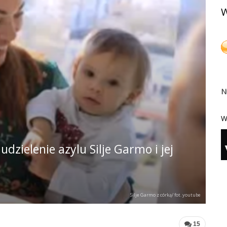
W
N
W
dzielenie azylu Silje Garmo i jej
Silje Garmo z córką/ fot. youtube
15