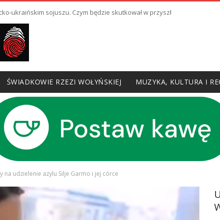
cko-ukraińskim sojuszu. Czym będzie skutkował w przyszłości?
ŚWIADKOWIE RZEZI WOŁYŃSKIEJ
MUZYKA, KULTURA I RE
na udzielenie azylu Silje Garmo i jej córce
W