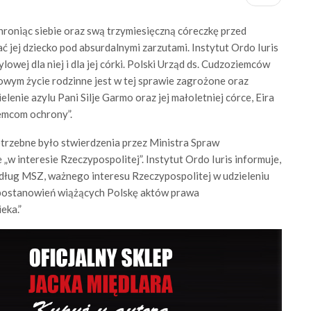
hroniąc siebie oraz swą trzymiesięczną córeczkę przed
ć jej dziecko pod absurdalnymi zarzutami. Instytut Ordo Iuris
lowej dla niej i dla jej córki. Polski Urząd ds. Cudzoziemców
wym życie rodzinne jest w tej sprawie zagrożone oraz
ielenie azylu Pani Silje Garmo oraz jej małoletniej córce, Eira
emcom ochrony”.
rzebne było stwierdzenia przez Ministra Spraw
„w interesie Rzeczypospolitej”. Instytut Ordo Iuris informuje,
ług MSZ, ważnego interesu Rzeczypospolitej w udzieleniu
 postanowień wiążących Polskę aktów prawa
eka.”