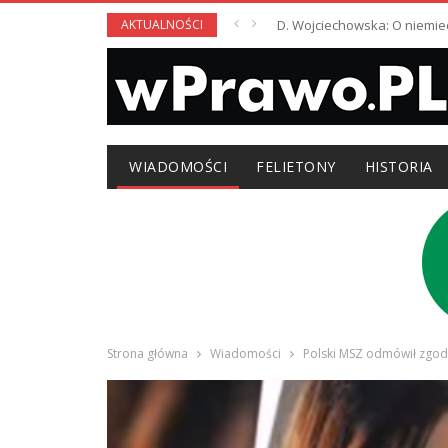
AKTUALNOŚCI
D. Wojciechowska: O niemie
WIADOMOŚCI
FELIETONY
HISTORIA
Strona główna
Wiadomości
Polski MSZ odmówił zgody 