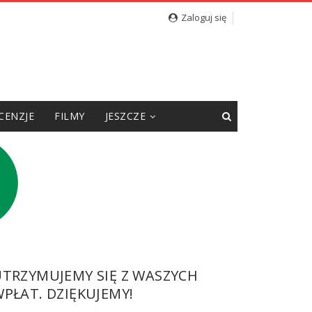
Zaloguj się
CENZJE
FILMY
JESZCZE
UTRZYMUJEMY SIĘ Z WASZYCH
PŁAT. DZIĘKUJEMY!