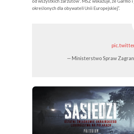
od wszystkich zarzutów”. MSZ wskazuje, że Garmo i 
określonych dla obywateli Unii Europejskiej”.
pic.twitt
— Ministerstwo Spraw Zagran