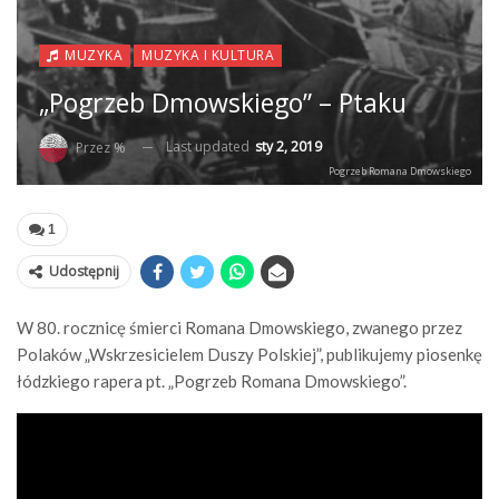
MUZYKA
MUZYKA I KULTURA
„Pogrzeb Dmowskiego” – Ptaku
Last updated
sty 2, 2019
Przez %
Pogrzeb Romana Dmowskiego
1
Udostępnij
W 80. rocznicę śmierci Romana Dmowskiego, zwanego przez
Polaków „Wskrzesicielem Duszy Polskiej”, publikujemy piosenkę
łódzkiego rapera pt. „Pogrzeb Romana Dmowskiego”.