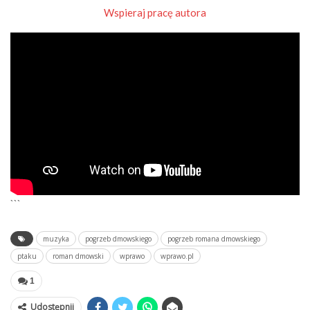
Wspieraj pracę autora
```
muzyka
pogrzeb dmowskiego
pogrzeb romana dmowskiego
ptaku
roman dmowski
wprawo
wprawo.pl
1
Udostępnij