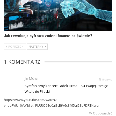
Jak rewolucja cyfrowa zmieni finanse na świecie?
POPRZEDNI
NASTĘPNY
1 KOMENTARZ
Ja
Mówi
% temu
Symfoniczny koncert Tadek Firma – Ku Twojej Pamięci
Witoldzie Pilecki
https://www.youtube.com/watch?
v=deFViU_0VtY&list=PLRRQ61cXuGcBtV6c8495uj5SbFDRTKsru
Odpowiadać