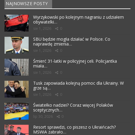
NAJNOWSZE POSTY
Wyrzykowski po kolejnym nagraniu z udziałem
obywatelki…
sie 1, 2026
0
SBU będzie mogła działać w Polsce. Co
naprawdę zmienia…
sie 1, 2026
0
Śmierć 31-latki w policyjnej celi. Policjantka
miała…
sie 1, 2026
0
Tusk zapowiada kolejną pomoc dla Ukrainy. W
grze są…
sie 1, 2026
0
Światełko nadziei? Coraz więcej Polaków
sceptycznych…
lip 30, 2026
0
Resort sprawdzi, co piszesz o Ukraińcach?
MSWiA zabrało…