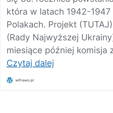
która w latach 1942-1947
Polakach. Projekt (TUTAJ)
(Rady Najwyższej Ukrainy)
miesiące później komisja z
PILNE!
Czytaj dalej
Ukraiński
Parlament
przegłosował
wPrawo.pl
projekt
uchwały
upamiętniającej
ludobójców
z
UPA!