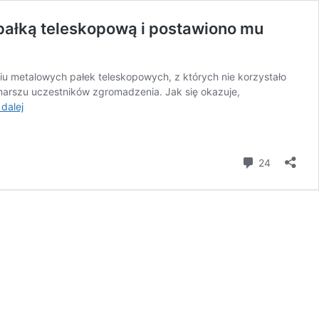
 pałką teleskopową i postawiono mu
ciu metalowych pałek teleskopowych, z których nie korzystało
arszu uczestników zgromadzenia. Jak się okazuje,
PILNE!
 dalej
Nagrywał
wydarzenia
z
komentar
24
marszu
we
Wrocławiu.
Zaatakował
go
„policjant”
z
pałką
teleskopową
i
postawiono