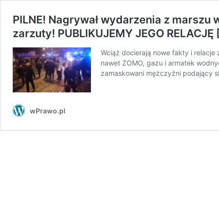
PILNE! Nagrywał wydarzenia z marszu w
zarzuty! PUBLIKUJEMY JEGO RELACJĘ 
Wciąż docierają nowe fakty i relacj
nawet ZOMO, gazu i armatek wodnych
zamaskowani mężczyźni podający się
wPrawo.pl