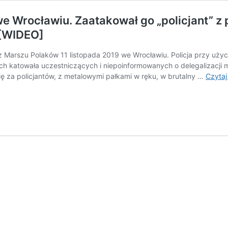
e Wrocławiu. Zaatakował go „policjant” z
[WIDEO]
e z Marszu Polaków 11 listopada 2019 we Wrocławiu. Policja przy uży
 katowała uczestniczących i niepoinformowanych o delegalizacji m
 za policjantów, z metalowymi pałkami w ręku, w brutalny …
Czytaj