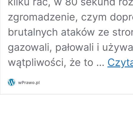
kilku rac, w 80 sekund roz
zgromadzenie, czym dopro
brutalnych ataków ze stron
gazowali, pałowali i używ
wątpliwości, że to …
Czyta
wPrawo.pl