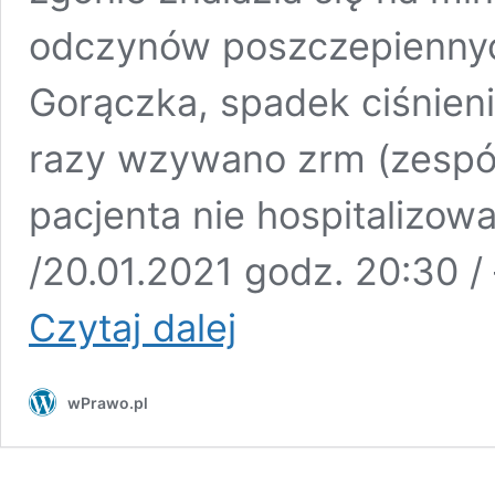
odczynów poszczepiennych
Gorączka, spadek ciśnieni
razy wzywano zrm (zespó
pacjenta nie hospitalizow
/20.01.2021 godz. 20:30 /
Pierwszy
Czytaj dalej
w
Polsce
zgon
wPrawo.pl
po
szczepieniu
na
Covid-