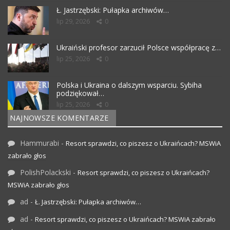
Ł. Jastrzębski: Pułapka archiwów…
lip 29, 2026
0
Ukraiński profesor zarzucił Polsce współpracę z…
lip 25, 2026
0
Polska i Ukraina o dalszym wsparciu. Sybiha
podziękował…
lip 25, 2026
0
NAJNOWSZE KOMENTARZE
Hammurabi
-
Resort sprawdzi, co piszesz o Ukraińcach? MSWiA
zabrało głos
PolishPolackski
-
Resort sprawdzi, co piszesz o Ukraińcach?
MSWiA zabrało głos
ad
-
Ł. Jastrzębski: Pułapka archiwów…
ad
-
Resort sprawdzi, co piszesz o Ukraińcach? MSWiA zabrało