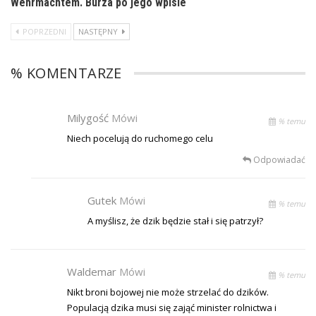
Wehrmachtem. Burza po jego wpisie
POPRZEDNI
NASTĘPNY
% KOMENTARZE
Milygość
Mówi
% temu
Niech pocelują do ruchomego celu
Odpowiadać
Gutek
Mówi
% temu
A myślisz, że dzik będzie stał i się patrzył?
Waldemar
Mówi
% temu
Nikt broni bojowej nie może strzelać do dzików.
Populacją dzika musi się zająć minister rolnictwa i