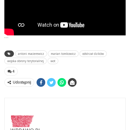
```
antoni macierewicz
marian tomkowicz
odstrzał dzików
wojska obrony terytorialnej
wot
4
Udostępnij