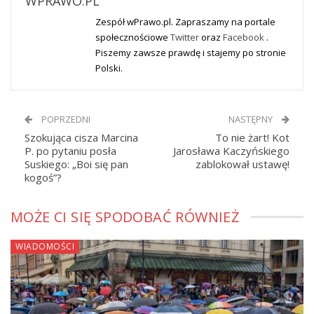
WPRAWO.PL
Zespół wPrawo.pl. Zapraszamy na portale
społecznościowe
Twitter
oraz
Facebook
.
Piszemy zawsze prawdę i stajemy po stronie
Polski.
POPRZEDNI
NASTĘPNY
Szokująca cisza Marcina
To nie żart! Kot
P. po pytaniu posła
Jarosława Kaczyńskiego
Suskiego: „Boi się pan
zablokował ustawę!
kogoś”?
MOŻE CI SIĘ SPODOBAĆ RÓWNIEŻ
WIADOMOŚCI