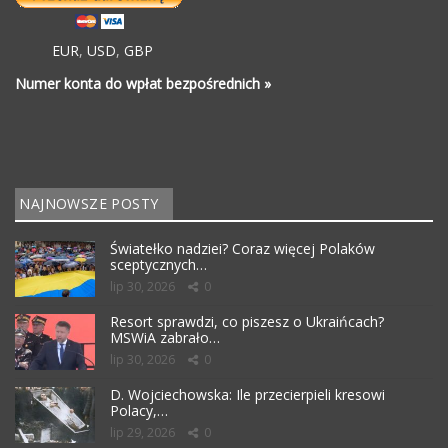
EUR
,
USD
,
GBP
Numer konta do wpłat bezpośrednich »
NAJNOWSZE POSTY
Światełko nadziei? Coraz więcej Polaków
sceptycznych…
lip 30, 2026
0
Resort sprawdzi, co piszesz o Ukraińcach?
MSWiA zabrało…
lip 30, 2026
0
D. Wojciechowska: Ile przecierpieli kresowi
Polacy,…
lip 29, 2026
0