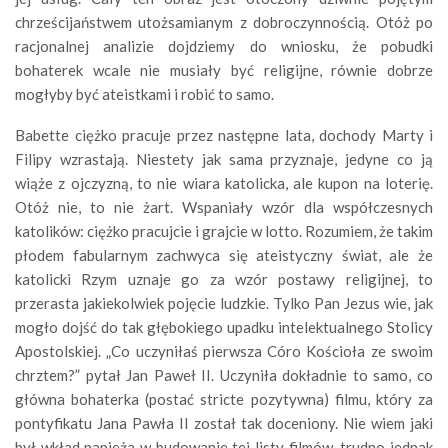
chrześcijaństwem utożsamianym z dobroczynnością. Otóż po
racjonalnej analizie dojdziemy do wniosku, że pobudki
bohaterek wcale nie musiały być religijne, równie dobrze
mogłyby być ateistkami i robić to samo.
Babette ciężko pracuje przez następne lata, dochody Marty i
Filipy wzrastają. Niestety jak sama przyznaje, jedyne co ją
wiąże z ojczyzną, to nie wiara katolicka, ale kupon na loterię.
Otóż nie, to nie żart. Wspaniały wzór dla współczesnych
katolików: ciężko pracujcie i grajcie w lotto. Rozumiem, że takim
płodem fabularnym zachwyca się ateistyczny świat, ale że
katolicki Rzym uznaje go za wzór postawy religijnej, to
przerasta jakiekolwiek pojęcie ludzkie. Tylko Pan Jezus wie, jak
mogło dojść do tak głębokiego upadku intelektualnego Stolicy
Apostolskiej. „Co uczyniłaś pierwsza Córo Kościoła ze swoim
chrztem?” pytał Jan Paweł II. Uczyniła dokładnie to samo, co
główna bohaterka (postać stricte pozytywna) filmu, który za
pontyfikatu Jana Pawła II został tak doceniony. Nie wiem jaki
był wkład papieża w budowanie tej listy filmów, trudno jednak