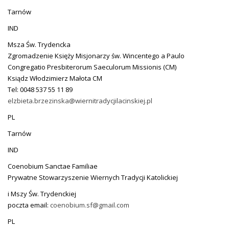
Tarnów
IND
Msza Św. Trydencka
Zgromadzenie Księży Misjonarzy św. Wincentego a Paulo
Congregatio Presbiterorum Saeculorum Missionis (CM)
Ksiądz Włodzimierz Małota CM
Tel: 0048 537 55 11 89
elzbieta.brzezinska@wiernitradycjilacinskiej.pl
PL
Tarnów
IND
Coenobium Sanctae Familiae
Prywatne Stowarzyszenie Wiernych Tradycji Katolickiej
i Mszy Św. Trydenckiej
poczta email:
coenobium.sf@gmail.com
PL