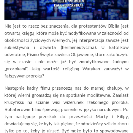
Nie jest to rzecz bez znaczenia, dla protestantów Biblia jest
otwartą księgą, która może być modyfikowana w zależności od
okoliczności życiowych wiernych, jej interpretacja zawsze jest
subiektywna i otwarta (hermeneutyczna). U katolików
odwrotnie, Pismo Święte zawiera Objawienie, które zakończyło
się w czasie i nie może już być zmodyfikowane żadnymi
„prorokami”. Jaką wartość religijną Watykan zauważył w
fałszywym proroku?
Następnie kadry filmu przenoszą nas do marnej chałupy, w
której wierni gromadzą się na spotkanie modlitewne. Zamiast
krucyfiksu na ścianie wisi wizerunek rzekomego proroka.
Bohaterowie filmu śpiewają piosenki w języku narodowym. Po
tym następuje przeskok do przeszłości Marty i Filipy,
dowiadujemy się, że były tak piękne, że młodzieńcy szli do zboru
tylko po to, żeby je ujrzeć. Być może było to spowodowane