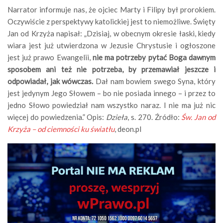
Narrator informuje nas, że ojciec Marty i Filipy był prorokiem.
Oczywiście z perspektywy katolickiej jest to niemożliwe. Święty
Jan od Krzyża napisał: „Dzisiaj, w obecnym okresie łaski, kiedy
wiara jest już utwierdzona w Jezusie Chrystusie i ogłoszone
jest już prawo Ewangelii,
nie ma potrzeby pytać Boga dawnym
sposobem ani też nie potrzeba, by przemawiał jeszcze i
odpowiadał, jak wówczas.
Dał nam bowiem swego Syna, który
jest jedynym Jego Słowem – bo nie posiada innego – i przez to
jedno Słowo powiedział nam wszystko naraz. I nie ma już nic
więcej do powiedzenia.” Opis:
Dzieła
, s. 270. Źródło:
Św. Jan od
Krzyża – od ciemności ku światłu
, deon.pl