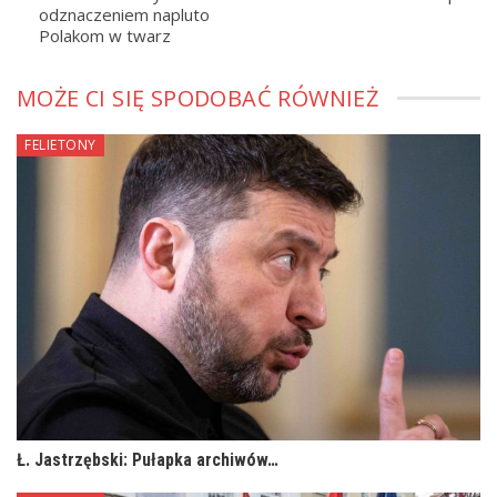
odznaczeniem napluto
Polakom w twarz
MOŻE CI SIĘ SPODOBAĆ RÓWNIEŻ
FELIETONY
Ł. Jastrzębski: Pułapka archiwów…