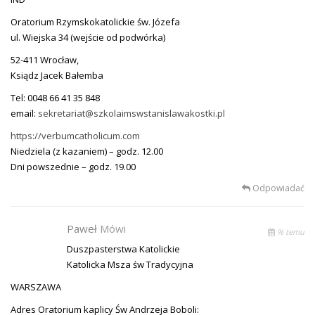
Oratorium Rzymskokatolickie św. Józefa
ul. Wiejska 34 (wejście od podwórka)
52-411 Wrocław,
Ksiądz Jacek Bałemba
Tel: 0048 66 41 35 848
email:
sekretariat@szkolaimswstanislawakostki.pl
https://verbumcatholicum.com
Niedziela (z kazaniem) – godz. 12.00
Dni powszednie – godz. 19.00
Odpowiadać
Paweł
Mówi
% temu
Duszpasterstwa Katolickie
Katolicka Msza św Tradycyjna
WARSZAWA
Adres Oratorium kaplicy Św Andrzeja Boboli: