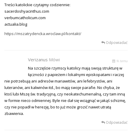
Treści katolickie czytajmy codziennie:
sacerdoshyacinthus.com
verbumcatholicum.com
actualia.blog
https://mszatrydencka.wroclaw.pl/kontakt/
Odpowiadać
Verizanus
Mówi
% temu
Na szczęście rzymscy katolicy mają swoją strukturę w
łączności z papieżem i lokalnymi episkopatami i raczej
nie potrzebują ani adresów mariawitów, ani lefebrystów, ani
luteranów, ani kalwinów itd., bo mają swoje parafie. No chyba, że
ktoś lubi Mszę św. tradycyjną, czy neokatechumenalną, czy tam inną
w formie nieco odmiennej. Byle nie dał się wciągnąć w jakąś schizmę,
czy nie popadł w herezję, bo to już może grozić nawet utratą
zbawienia.
Odpowiadać