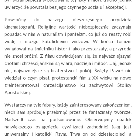
uwierzyć, że powstała bez jego czynnego udziału i akceptacji.
Powróćmy do naszego nieszczęsnego arcydzieła
kinematografii. Religijne wartości niebezpiecznie zaczynają
popadać w nim w naturalizm i panteizm, co już do reszty robi
wodę z mózgu katolickiemu widzowi. W końcu tomizm
wylądował na śmietniku historii jako przestarzały, a przyroda
nie znosi próżni. Z filmu dowiadujemy się, że najważniejszymi
cnotami chrześcijańskimi są wiara, nadzieja i miłość…. aj, jednak
nie, najważniejsze są braterstwo i pokój. Święty Paweł nie
wiedział o czym pisał, protestancki film z XX wieku na nowo
zreinterpretował chrześcijaństwo ku zachwytowi Stolicy
Apostolskiej.
Wystarczy na tyle fabuły, każdy zainteresowany zakończeniem,
niech sam spróbuje przebrnąć przez te fantazmaty twórcze.
Nadszedł czas na podsumowanie. Obserwujemy upadek
największego osiągnięcia cywilizacji zachodniej jaką jest
uniwersalny i katolicki Rzym. Trwa on od dziesięcioleci, a