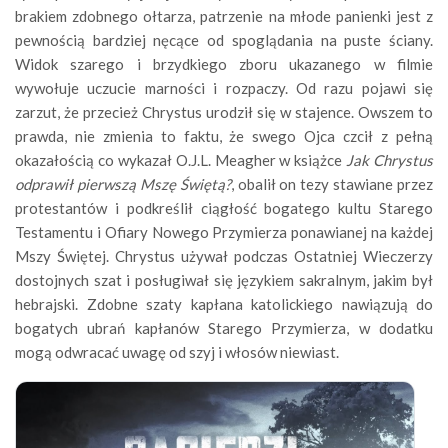
brakiem zdobnego ołtarza, patrzenie na młode panienki jest z
pewnością bardziej nęcące od spoglądania na puste ściany.
Widok szarego i brzydkiego zboru ukazanego w filmie
wywołuje uczucie marności i rozpaczy. Od razu pojawi się
zarzut, że przecież Chrystus urodził się w stajence. Owszem to
prawda, nie zmienia to faktu, że swego Ojca czcił z pełną
okazałością co wykazał O.J.L. Meagher w książce
Jak Chrystus
odprawił
pierwszą Mszę Świętą?
, obalił on tezy stawiane przez
protestantów i podkreślił ciągłość bogatego kultu Starego
Testamentu i Ofiary Nowego Przymierza ponawianej na każdej
Mszy Świętej. Chrystus używał podczas Ostatniej Wieczerzy
dostojnych szat i posługiwał się językiem sakralnym, jakim był
hebrajski. Zdobne szaty kapłana katolickiego nawiązują do
bogatych ubrań kapłanów Starego Przymierza, w dodatku
mogą odwracać uwagę od szyj i włosów niewiast.