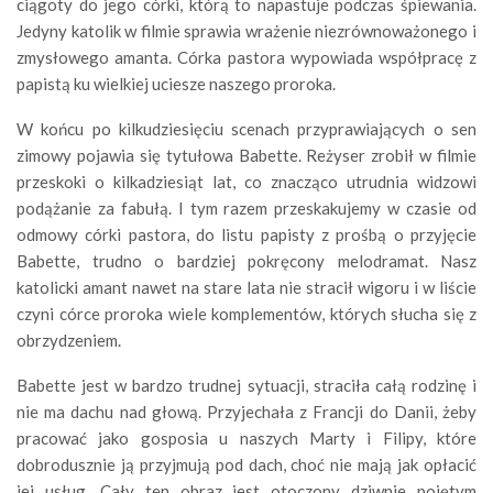
ciągoty do jego córki, którą to napastuje podczas śpiewania.
Jedyny katolik w filmie sprawia wrażenie niezrównoważonego i
zmysłowego amanta. Córka pastora wypowiada współpracę z
papistą ku wielkiej uciesze naszego proroka.
W końcu po kilkudziesięciu scenach przyprawiających o sen
zimowy pojawia się tytułowa Babette. Reżyser zrobił w filmie
przeskoki o kilkadziesiąt lat, co znacząco utrudnia widzowi
podążanie za fabułą. I tym razem przeskakujemy w czasie od
odmowy córki pastora, do listu papisty z prośbą o przyjęcie
Babette, trudno o bardziej pokręcony melodramat. Nasz
katolicki amant nawet na stare lata nie stracił wigoru i w liście
czyni córce proroka wiele komplementów, których słucha się z
obrzydzeniem.
Babette jest w bardzo trudnej sytuacji, straciła całą rodzinę i
nie ma dachu nad głową. Przyjechała z Francji do Danii, żeby
pracować jako gosposia u naszych Marty i Filipy, które
dobrodusznie ją przyjmują pod dach, choć nie mają jak opłacić
jej usług. Cały ten obraz jest otoczony dziwnie pojętym