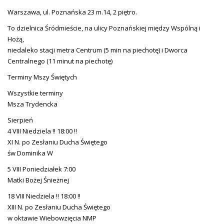
Warszawa, ul. Poznańska 23 m.14, 2 piętro.
To dzielnica Śródmieście, na ulicy Poznańskiej między Wspólną i
Hożą,
niedaleko stacji metra Centrum (5 min na piechotę) i Dworca
Centralnego (11 minut na piechotę)
Terminy Mszy Świętych
Wszystkie terminy
Msza Trydencka
Sierpień
4 VIII Niedziela !! 18:00 !!
XI N. po Zesłaniu Ducha Świętego
św Dominika W
5 VIII Poniedziałek 7:00
Matki Bożej Śnieżnej
18 VIII Niedziela !! 18:00 !!
XIII N. po Zesłaniu Ducha Świętego
w oktawie Wiebowzięcia NMP