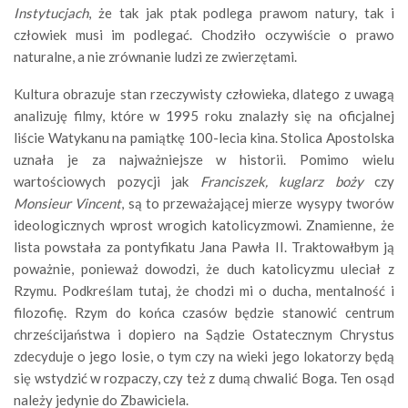
Instytucjach
, że tak jak ptak podlega prawom natury, tak i
człowiek musi im podlegać. Chodziło oczywiście o prawo
naturalne, a nie zrównanie ludzi ze zwierzętami.
Kultura obrazuje stan rzeczywisty człowieka, dlatego z uwagą
analizuję filmy, które w 1995 roku znalazły się na oficjalnej
liście Watykanu na pamiątkę 100-lecia kina. Stolica Apostolska
uznała je za najważniejsze w historii. Pomimo wielu
wartościowych pozycji jak
Franciszek, kuglarz
boży
czy
Monsieur Vincent
, są to przeważającej mierze wysypy tworów
ideologicznych wprost wrogich katolicyzmowi. Znamienne, że
lista powstała za pontyfikatu Jana Pawła II. Traktowałbym ją
poważnie, ponieważ dowodzi, że duch katolicyzmu uleciał z
Rzymu. Podkreślam tutaj, że chodzi mi o ducha, mentalność i
filozofię. Rzym do końca czasów będzie stanowić centrum
chrześcijaństwa i dopiero na Sądzie Ostatecznym Chrystus
zdecyduje o jego losie, o tym czy na wieki jego lokatorzy będą
się wstydzić w rozpaczy, czy też z dumą chwalić Boga. Ten osąd
należy jedynie do Zbawiciela.