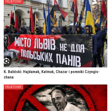
FELIETONY
K. Baliński: Hajdamak, Kałmuk, Chazar i pomniki Czyngis-
chana
FELIETONY