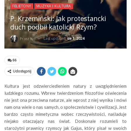
FELIETONY
MUZYKA I KULTURA
P. Krzemiński: Jak protestancki
duch podbił katolicki Rzym?
Last updated
sie 1, 2024
Przez %
66
Udostępnij
Kultura jest odzwierciedleniem natury z uwzględnieniem
ludzkiego rozumu. Wbrew twierdzeniom filozofów oświecenia
nie jest ona przeciwna naturze, ale wprost z niej wynika i mówi
nam ona wiele o nas samych, o społeczeństwie i cywilizacji. Jest
bardzo często mimetyczna wobec rzeczywistości, naśladuje
niejako otaczający nas świat. Doskonale rozumieli to
starożytni prawnicy rzymscy jak Gajus, który pisał w swoich