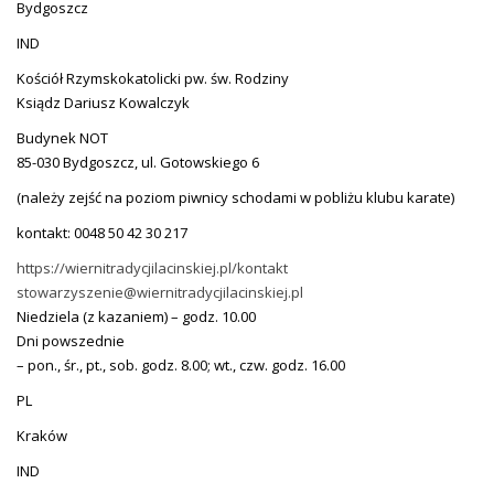
Bydgoszcz
IND
Kościół Rzymskokatolicki pw. św. Rodziny
Ksiądz Dariusz Kowalczyk
Budynek NOT
85-030 Bydgoszcz, ul. Gotowskiego 6
(należy zejść na poziom piwnicy schodami w pobliżu klubu karate)
kontakt: 0048 50 42 30 217
https://wiernitradycjilacinskiej.pl/kontakt
stowarzyszenie@wiernitradycjilacinskiej.pl
Niedziela (z kazaniem) – godz. 10.00
Dni powszednie
– pon., śr., pt., sob. godz. 8.00; wt., czw. godz. 16.00
PL
Kraków
IND