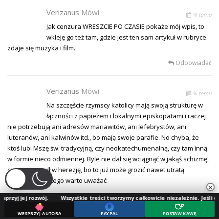
Verizanus
Mówi
% temu
Jak cenzura WRESZCIE PO CZASIE pokaże mój wpis, to
wkleję go też tam, gdzie jest ten sam artykuł w rubryce
zdaje się muzyka i film.
Odpowiadać
Verizanus
Mówi
% temu
Na szczęście rzymscy katolicy mają swoją strukturę w
łączności z papieżem i lokalnymi episkopatami i raczej
nie potrzebują ani adresów mariawitów, ani lefebrystów, ani
luteranów, ani kalwinów itd., bo mają swoje parafie. No chyba, że
ktoś lubi Mszę św. tradycyjną, czy neokatechumenalną, czy tam inną
w formie nieco odmiennej. Byle nie dał się wciągnąć w jakąś schizmę,
czy nie popadł w herezję, bo to już może grozić nawet utratą
zbawienia. Dlatego warto uważać
×
Odpowiadać
wój.
Wszystkie treści tworzymy całkowicie niezależnie. Jeśli doceniasz naszą
WESPRZYJ AUTORA
PAYPAL
POSTAW KAWĘ