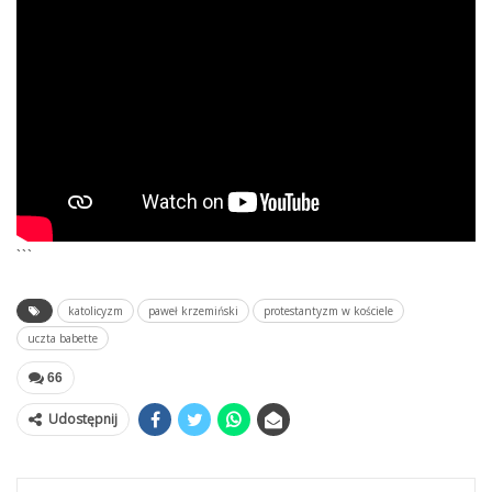
```
katolicyzm
paweł krzemiński
protestantyzm w kościele
uczta babette
66
Udostępnij