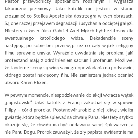
Pastor przewodniczy spotkaniom rodzinnym i wygłasza
lakoniczne przemowy. Jako katolik nie jestem w stanie
zrozumieć co Stolica Apostolska dostrzegła w tych obrazach.
Są one raczej przejawem degradacji i usychania odciętej gałęzi.
Niestety reżyser filmu Gabriel Axel Mørch był bezlitosny dla
ewentualnego katolickiego widza. Dekadenckie sceny
następują po sobie bez przerw, przez co cały wątek religijny
filmu sprawnie umyka. Wyraźnie uwydatnia się problem, jaki
protestanci mają z odróżnieniem sacrum i profanum. Możliwe,
że tandetne sceny są winą samego opowiadania na podstawie,
którego został nakręcony film. Nie zamierzam jednak oceniać
utworu Karen Blixen.
W pewnym momencie, niespodziewanie do akcji wkracza wątek
„papistowski”. Jakiś katolik z Francji zakochał się w śpiewie
Filipy – córki proroka. Postanowił zrobić z niej „diwę”, wielką
gwiazdę, która będzie śpiewać na chwałę Pana. Niestety szybko
okazuje się, że chwała ma być oddawana samej śpiewaczce, a
nie Panu Bogu. Prorok zauważył, że zły papista ewidentnie ma