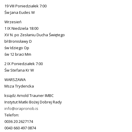
19 VIII Poniedziałek 7:00
Św Jana Eudes W
Wrzesień
1 IX Niedziela 18:00
XV N. po Zesłaniu Ducha Świętego
bł Bronisławy D
św Idziego Op
św 12 braci Mm
2 IX Poniedziałek 7:00
Św Stefana Kr W
WARSZAWA
Msza Trydencka
ksiądz Arnold Trauner IMBC
Instytut Matki Bożej Dobrej Rady
info@orapronob.is
Telefon:
0036 20 2627174
0043 660 497 0874