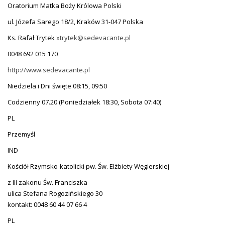
Oratorium Matka Boży Królowa Polski
ul. Józefa Sarego 18/2, Kraków 31-047 Polska
Ks. Rafał Trytek
xtrytek@sedevacante.pl
0048 692 015 170
http://www.sedevacante.pl
Niedziela i Dni święte 08:15, 09:50
Codzienny 07.20 (Poniedziałek 18:30, Sobota 07:40)
PL
Przemyśl
IND
Kościół Rzymsko-katolicki pw. Św. Elżbiety Węgierskiej
z III zakonu Św. Franciszka
ulica Stefana Rogozińskiego 30
kontakt: 0048 60 44 07 66 4
PL