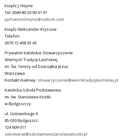
ksiądz J. Heyne
Tel: 0049 80 20 90 41 91
pjohannesheyne@outlook.com
ksiądz Aleksander Kryssow
Telefon:
0079 15 408 03 43
Prywatne Katolickie Stowarzyszenie
Wiernych Tradycji Łacińskiej
im. Św. Teresy od Dzieciątka Jezus
Warszawa
Kontakt mailowy:
stowarzyszenie@wiernitradycjilacinskiej.pl
Katolicka Szkoła Podstawowa
im. św. Stanisława Kostki
w Bydgoszczy
ul. Gotowskiego 6
85-030 Bydgoszcz
724 609 011
sekretariat@szkolaimswstanislawakostki.pl