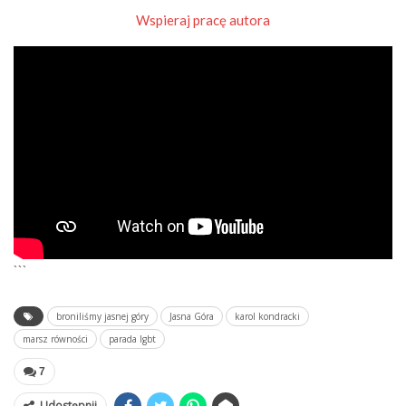
Wspieraj pracę autora
```
broniliśmy jasnej góry
Jasna Góra
karol kondracki
marsz równości
parada lgbt
7
Udostępnij