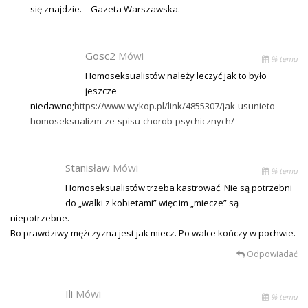
się znajdzie. – Gazeta Warszawska.
Gosc2
Mówi
% temu
Homoseksualistów należy leczyć jak to było
jeszcze
niedawno;
https://www.wykop.pl/link/4855307/jak-usunieto-
homoseksualizm-ze-spisu-chorob-psychicznych/
Stanisław
Mówi
% temu
Homoseksualistów trzeba kastrować. Nie są potrzebni
do „walki z kobietami” więc im „miecze” są
niepotrzebne.
Bo prawdziwy mężczyzna jest jak miecz. Po walce kończy w pochwie.
Odpowiadać
Ili
Mówi
% temu