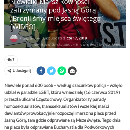
Niewielki Marsz Równości
zatrzymany pod Jasną Górą!
„Broniliśmy miejsca świętego”
[WIDEO]
Last updated
cze 17, 2019
Przez %
Bronili Jasnej Góry. Na zdjęciu m.in. raperzy Stopa i Sova / Fot. Facebook
7
Udostępnij
Niewiele ponad 600 osób – według szacunków policji – wzięło
udział w paradzie LGBT, która w niedzielę (16 czerwca 2019)
przeszła ulicami Częstochowy. Organizatorzy parady
homoseksualistów, transseksualistów i wszelkiej maści
dewiantów prowokacyjnie rozpoczęli marsz na placu przed
Jasną Górą, tam gdzie odprawiane są Msze święte. Tego dnia
na placu była odprawiana Eucharystia dla Podwórkowych