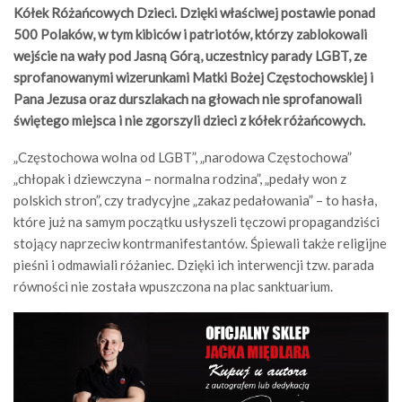
Kółek Różańcowych Dzieci. Dzięki właściwej postawie ponad
500 Polaków, w tym kibiców i patriotów, którzy zablokowali
wejście na wały pod Jasną Górą, uczestnicy parady LGBT, ze
sprofanowanymi wizerunkami Matki Bożej Częstochowskiej i
Pana Jezusa oraz durszlakach na głowach nie sprofanowali
świętego miejsca i nie zgorszyli dzieci z kółek różańcowych.
„Częstochowa wolna od LGBT”, „narodowa Częstochowa”
„chłopak i dziewczyna – normalna rodzina”, „pedały won z
polskich stron”, czy tradycyjne „zakaz pedałowania” – to hasła,
które już na samym początku usłyszeli tęczowi propagandziści
stojący naprzeciw kontrmanifestantów. Śpiewali także religijne
pieśni i odmawiali różaniec. Dzięki ich interwencji tzw. parada
równości nie została wpuszczona na plac sanktuarium.