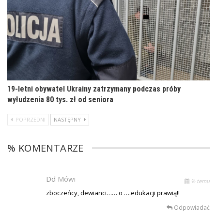
19-letni obywatel Ukrainy zatrzymany podczas próby
wyłudzenia 80 tys. zł od seniora
POPRZEDNI
NASTĘPNY
% KOMENTARZE
Dd
Mówi
% temu
zboczeńcy, dewianci…… o ….edukacji prawią!!
Odpowiadać