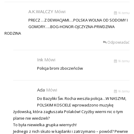
A.K.WALCZY
Mówi
% temu
PRECZ …Z DEWIACJAMI….POLSKA WOLNA OD SODOMY I
GOMORY…..BOG-HONOR-OJCZYZNA-PRWDZIWA
RODZINA
Odpowiadać
Ink
Mówi
% temu
Policja broni zboczeńców
Ada
Mówi
% temu
Do Bazyliki Św. Rocha weszła policja…W NASZYM,
POLSKIM KOSCIELE wprowadzono muzykę
żydowską, która zagłuszała Polaków! Czyżby wierni nic o tym
planie nie wiedzieli?
To była niewielka grupka wiernych!
Jednego z nich skuto w kajdanki i zatrzymano – powód? Pewnie