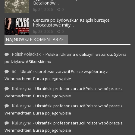
Batalionów…
lip 24, 2026
0
Cenzura po żydowsku?! Książki burzące
holocaustowe mity…
lip 23, 2026
0
NAJNOWSZE KOMENTARZE
PolishPolackski
-
Polska i Ukraina o dalszym wsparciu. Sybiha
podziękował Sikorskiemu
ad
-
Ukraiński profesor zarzucił Polsce współpracę z
Wehrmachtem. Burza po jego wpisie
Katarzyna
-
Ukraiński profesor zarzucił Polsce współpracę z
Wehrmachtem. Burza po jego wpisie
Katarzyna
-
Ukraiński profesor zarzucił Polsce współpracę z
Wehrmachtem. Burza po jego wpisie
Katarzyna
-
Ukraiński profesor zarzucił Polsce współpracę z
Wehrmachtem. Burza po jego wpisie