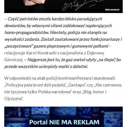
–
Część patriotów zeszła bardzo blisko paradujących
dewiantów, by własnymi siłami zablokować napierających
homo-propagandzistów. Niestety, policja nie stanęła na
wysokości zadania. Zostali zaatakowani przez funkcjonariuszy i
„poczęstowani” gazem pieprzowym i gumowymi pałkami
–
relacjonuje Karol Kondracki z nacjonalista z Dąbrowy
Górniczej.
–
Najgorsze jest to, że gaz został użyty „na ślepo”, bo
przede wszystkim ucierpiały matki z dziećmi.
W odpowiedzi na atak policji kontrmanifestanci skandowali:
„Policyjna pała broni dziś pedała”, „Gestapo”, czy „Nie czerwona,
nie tęczowa tylko Polska narodowa” oraz „Bóg, honor i
Ojczyzna”.