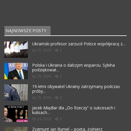
NAJNOWSZE POSTY
Ukraiński profesor zarzucił Polsce współpracę z…
lip 25, 2026
0
Polska i Ukraina o dalszym wsparciu. Sybiha
podziękował…
lip 25, 2026
0
19-letni obywatel Ukrainy zatrzymany podczas
próby…
lip 25, 2026
0
Jacek Międlar dla „Do Rzeczy” o sukcesach i
kulisach…
lip 24, 2026
0
Zygmunt Jan Rumel – poeta, żołnierz