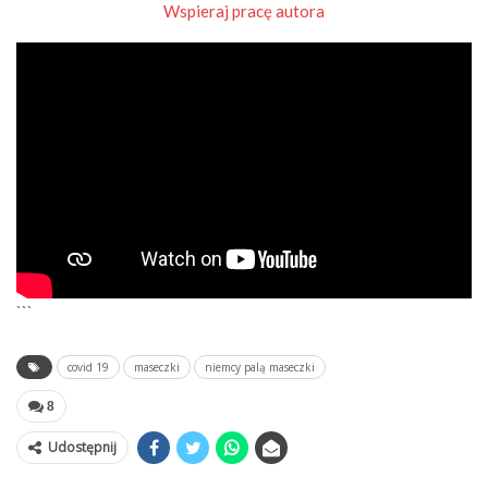
Wspieraj pracę autora
```
covid 19
maseczki
niemcy palą maseczki
8
Udostępnij