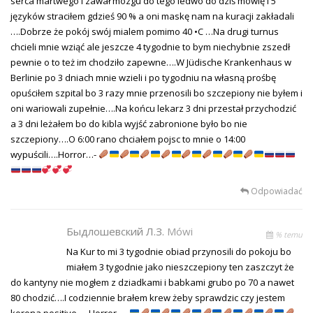
serca martwego i zawał mózgu do tego ledwo do dziś mówię i 5
języków straciłem gdzieś 90 % a oni maskę nam na kuracji zakładali
….Dobrze że pokój swój mialem pomimo 40 •C …Na drugi turnus
chcieli mnie wziąć ale jeszcze 4 tygodnie to bym niechybnie zszedł
pewnie o to też im chodziło zapewne….W Jüdische Krankenhaus w
Berlinie po 3 dniach mnie wzieli i po tygodniu na własną prośbę
opuściłem szpital bo 3 razy mnie przenosili bo szczepiony nie byłem i
oni wariowali zupełnie….Na końcu lekarz 3 dni przestał przychodzić
a 3 dni leżałem bo do kibla wyjść zabronione było bo nie
szczepiony….O 6:00 rano chciałem pojsc to mnie o 14:00
wypuścili….Horror…-
Odpowiadać
Быдлошевский Л.З.
Mówi
% temu
Na Kur to mi 3 tygodnie obiad przynosili do pokoju bo
miałem 3 tygodnie jako nieszczepiony ten zaszczyt że
do kantyny nie mogłem z dziadkami i babkami grubo po 70 a nawet
80 chodzić….I codziennie brałem krew żeby sprawdzic czy jestem
korona positive…..Horror…-