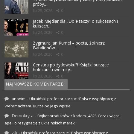
próby…
lip 25, 2026
0
Jacek Międlar dla „Do Rzeczy” o sukcesach i
kulisach…
lip 24, 2026
0
Zygmunt Jan Rumel – poeta, żołnierz
Batalionów…
lip 24, 2026
0
Cenzura po żydowsku?! Książki burzące
holocaustowe mity…
lip 23, 2026
0
NAJNOWSZE KOMENTARZE
-
anonim
Ukraiński profesor zarzucił Polsce współpracę z
Wehrmachtem. Burza po jego wpisie
Demokryta
-
Bojkot produktów z kodem „482”. Coraz więcej
apeli o rezygnację z ukraińskich marek
z-k
-
Ukraiński profesor zarzucił Polsce współpracę z