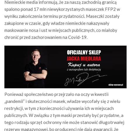
Niemieckie media informują, że za naszą zachodnią granicą
spalono ponad 17 mln niewykorzystanych maseczek FFP2 w
wyniku zakończenia terminu przydatności. Maseczki zostały
zakupione w czasie, gdy władze niemieckie nakazywały
maskowanie nosa i ust w miejscach publicznych, co miałoby
chronić przed zachorowaniem na Covid-19.
Ponieważ społeczeństwo przejrzało na oczy w kwestii
„pandemii” i skuteczności masek, władze wycofały się z wielu
restrykcji, w tym z konieczności używania ich w miejscach
publicznych. W związku z tym maski przestały być przydatne, a
tego rodzaju sprzęt ochronny nie może stanowić długotrwałej
rezerwy magazynowej, bo producenci nie dają gwarancji, że