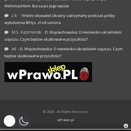
Wehrmachtem. Burza po jego wpisie
z-k
-
19-letni obywatel Ukrainy zatrzymany podczas próby
wyłudzenia 80 tys. zł od seniora
M.S. Kazimierak
-
D. Wojciechowska: O niemiecko-ukraińskim
sojuszu. Czym będzie skutkował w przyszłości?
ad
-
D. Wojciechowska: O niemiecko-ukraińskim sojuszu. Czym
będzie skutkował w przyszłości?
© 2026 - All Rights Reserved.
wPrawo.pl
×