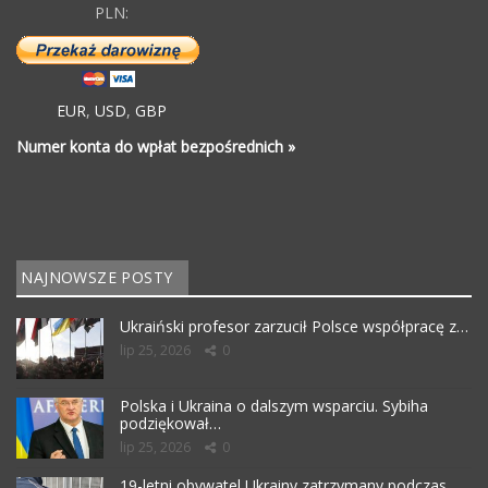
PLN:
EUR
,
USD
,
GBP
Numer konta do wpłat bezpośrednich »
NAJNOWSZE POSTY
Ukraiński profesor zarzucił Polsce współpracę z…
lip 25, 2026
0
Polska i Ukraina o dalszym wsparciu. Sybiha
podziękował…
lip 25, 2026
0
19-letni obywatel Ukrainy zatrzymany podczas