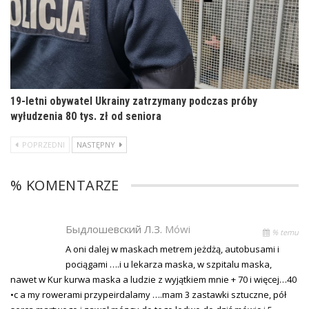
19-letni obywatel Ukrainy zatrzymany podczas próby
wyłudzenia 80 tys. zł od seniora
POPRZEDNI
NASTĘPNY
% KOMENTARZE
Быдлошевский Л.З.
Mówi
% temu
A oni dalej w maskach metrem jeżdżą, autobusami i
pociągami ….i u lekarza maska, w szpitalu maska,
nawet w Kur kurwa maska a ludzie z wyjątkiem mnie + 70 i więcej…40
•c a my rowerami przypeirdalamy ….mam 3 zastawki sztuczne, pół