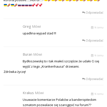
Odpowiadać
Greg
Mówi
% temu
upadlina wypad stad !!!
Odpowiadać
Buran
Mówi
% temu
Bydłoszewskij to i tak miałeś szczęście że udało Ci się
wyjść z tego „Krankenhausa” drzwiami.
Zdrówka życzę!
Odpowiadać
Krakus
Mówi
% temu
Usuwacie komentarze Polaków a banderopiteckim
szmatom pozwalacie się szarogęsić na forum??