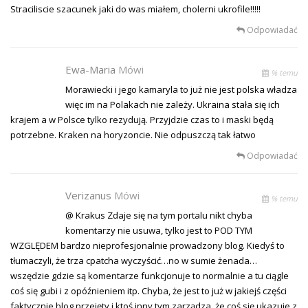
Straciliscie szacunek jaki do was miałem, cholerni ukrofile!!!!!
Odpowiadać
Ewa-Maria
Mówi
% temu
Morawiecki i jego kamaryla to już nie jest polska władza
więc im na Polakach nie zależy. Ukraina stała się ich
krajem a w Polsce tylko rezydują. Przyjdzie czas to i maski będą
potrzebne. Kraken na horyzoncie. Nie odpuszczą tak łatwo
Odpowiadać
Verizanus
Mówi
% temu
@ Krakus Zdaje się na tym portalu nikt chyba
komentarzy nie usuwa, tylko jest to POD TYM
WZGLĘDEM bardzo nieprofesjonalnie prowadzony blog. Kiedyś to
tłumaczyli, że trza cpatcha wyczyścić…no w sumie żenada…
wszędzie gdzie są komentarze funkcjonuje to normalnie a tu ciągle
coś się gubi i z opóźnieniem itp. Chyba, że jest to już w jakiejś części
faktycznie blog przejęty i ktoś inny tym zarządza, że coś się ukazuje z