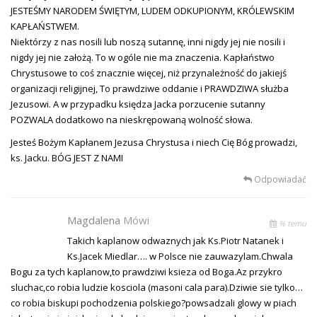
JESTEŚMY NARODEM ŚWIĘTYM, LUDEM ODKUPIONYM, KRÓLEWSKIM
KAPŁAŃSTWEM.
Niektórzy z nas nosili lub noszą sutannę, inni nigdy jej nie nosili i
nigdy jej nie założą. To w ogóle nie ma znaczenia. Kapłaństwo
Chrystusowe to coś znacznie więcej, niż przynależność do jakiejś
organizacji religijnej, To prawdziwe oddanie i PRAWDZIWA służba
Jezusowi. A w przypadku księdza Jacka porzucenie sutanny
POZWALA dodatkowo na nieskrępowaną wolność słowa.
Jesteś Bożym Kapłanem Jezusa Chrystusa i niech Cię Bóg prowadzi,
ks. Jacku. BÓG JEST Z NAMI
Odpowiadać
Magdalena
Mówi
% temu
Takich kaplanow odwaznych jak Ks.Piotr Natanek i
Ks.Jacek Miedlar…. w Polsce nie zauwazylam.Chwala
Bogu za tych kaplanow,to prawdziwi ksieza od Boga.Az przykro
sluchac,co robia ludzie kosciola (masoni cala para).Dziwie sie tylko…
co robia biskupi pochodzenia polskiego?powsadzali glowy w piach