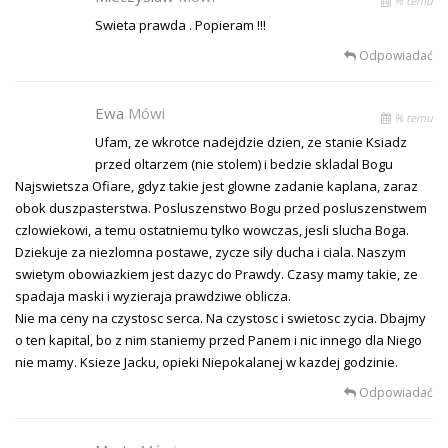
% temu
Swieta prawda . Popieram !!!
Odpowiadać
Ewa
Mówi
% temu
Ufam, ze wkrotce nadejdzie dzien, ze stanie Ksiadz
przed oltarzem (nie stolem) i bedzie skladal Bogu
Najswietsza Ofiare, gdyz takie jest glowne zadanie kaplana, zaraz
obok duszpasterstwa. Posluszenstwo Bogu przed posluszenstwem
czlowiekowi, a temu ostatniemu tylko wowczas, jesli slucha Boga.
Dziekuje za niezlomna postawe, zycze sily ducha i ciala. Naszym
swietym obowiazkiem jest dazyc do Prawdy. Czasy mamy takie, ze
spadaja maski i wyzieraja prawdziwe oblicza.
Nie ma ceny na czystosc serca. Na czystosc i swietosc zycia. Dbajmy
o ten kapital, bo z nim staniemy przed Panem i nic innego dla Niego
nie mamy. Ksieze Jacku, opieki Niepokalanej w kazdej godzinie.
Odpowiadać