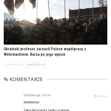
Ukraiński profesor zarzucił Polsce współpracę z
Wehrmachtem. Burza po jego wpisie
POPRZEDNI
NASTĘPNY
% KOMENTARZE
Waldemar
Mówi
% temu
Waldemar:
Taką decyzję ks. Jacku szanuję.