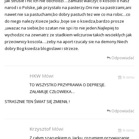
jak strusie i nic ich nie obchodzi….zamiast walczyc o kosciol o nasz
narod i o Polske, jak przystalo na pasterzy.Oni nie sa pastrzami,ani
nawet nie sa pastuchami,bo dobry pastuch tez wie co ma robic…co
do niego nalezy.Ksieze Jacku ,boje sie o ksiedza,bardzo prosze
,uwazac na siebie,bo szatan nie spi i to nie jeden.Najlepiej to
wychodzic na zewnatrz ze stadkiem wilczurow takich wscieklych jak
przeciwnicy koscola….zeby na aport rzucaly sie na demony.Niech
dobry Bog ksiedza blogoslawi i strzeze.
Odpowiadać
HKW
Mówi
% temu
TO WSZYSTKO PRZYPRAWIA O DEPRESJE.
ZAŁAMUJE CZŁOWIEKA…
STRASZNIE TEN ŚWIAT SIĘ ZMIENIŁ !
Odpowiadać
Krzysztof
Mówi
% temu
Z całym szacunkiem p. Jacku, rozumiem przywiązanie