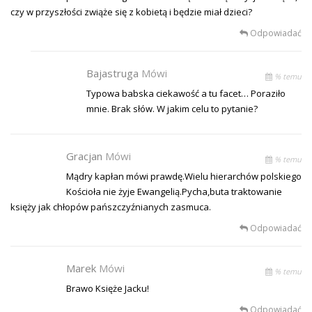
czy w przyszłości zwiąże się z kobietą i będzie miał dzieci?
Odpowiadać
Bajastruga
Mówi
% temu
Typowa babska ciekawość a tu facet… Poraziło
mnie. Brak słów. W jakim celu to pytanie?
Gracjan
Mówi
% temu
Mądry kapłan mówi prawdę.Wielu hierarchów polskiego
Kościoła nie żyje Ewangelią.Pycha,buta traktowanie
księży jak chłopów pańszczyźnianych zasmuca.
Odpowiadać
Marek
Mówi
% temu
Brawo Księże Jacku!
Odpowiadać