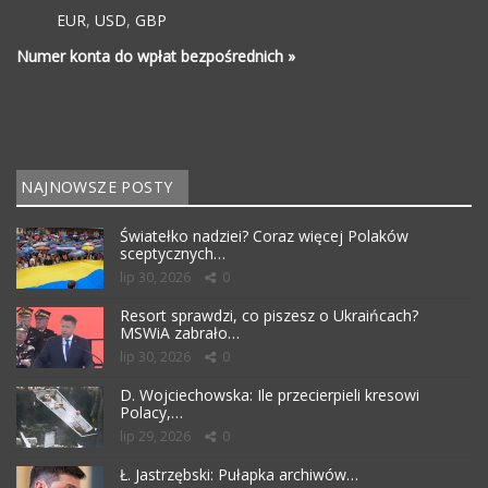
EUR
,
USD
,
GBP
Numer konta do wpłat bezpośrednich »
NAJNOWSZE POSTY
Światełko nadziei? Coraz więcej Polaków
sceptycznych…
lip 30, 2026
0
Resort sprawdzi, co piszesz o Ukraińcach?
MSWiA zabrało…
lip 30, 2026
0
D. Wojciechowska: Ile przecierpieli kresowi
Polacy,…
lip 29, 2026
0
Ł. Jastrzębski: Pułapka archiwów…