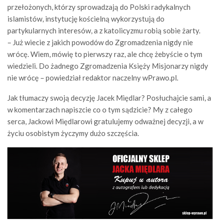
przełożonych, którzy sprowadzają do Polski radykalnych
islamistów, instytucję kościelną wykorzystują do
partykularnych interesów, a z katolicyzmu robią sobie żarty.
– Już wiecie z jakich powodów do Zgromadzenia nigdy nie
wrócę. Wiem, mówię to pierwszy raz, ale chcę żebyście o tym
wiedzieli. Do żadnego Zgromadzenia Księży Misjonarzy nigdy
nie wrócę – powiedział redaktor naczelny wPrawo.pl.
Jak tłumaczy swoją decyzję Jacek Międlar? Posłuchajcie sami, a
w komentarzach napiszcie co o tym sądzicie? My z całego
serca, Jackowi Międlarowi gratulujemy odważnej decyzji, a w
życiu osobistym życzymy dużo szczęścia.