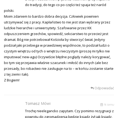
do tradycji, do tego co po części też spaja też naród
polski.
Moim zdaniem to bardzo dobra decyzja. Człowiek powinien
utrzymywać się z pracy. Kapłaństwo to nie jest stan wybrany przez
ludzkie hierarchie i uniwersytety. Szafowanie przez KK
odpuszczeniem grzechów, spowiedź, sekciarstwo to przecież jest
dramat. Bóg nie potrzebował Kościoła by stworzyć świat. Jedyny
podział jaki przebiega w prawdziwej wspólnocie, to podział ludzi o
czystym wnętrzu od tych o wnętrzu nieczystym (proszę mi tylko nie
imputować new-agu) Oczywiście błędne poglądy należy korygować,
bo tym się przejawia właśnie szacunek i miłość do innych (ale bez
przesady, bo robactwo nie zasługuje na to – w końcu zostanie starte
z tej ziemi i tak).
Z Bogiem!
Odpowiadać
Tomasz
Mówi
% temu
Trochę nieelegancko zapytam. Czy pomimo rezygnacji z
powrotu do zgromadzenia będzie ksiądz żył jak ksiądz,