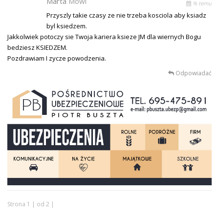
Marta
Mówi
% temu
Przyszly takie czasy ze nie trzeba kosciola aby ksiadz
byl ksiedzem.
Jakkolwiek potoczy sie Twoja kariera ksieze JM dla wiernych Bogu
bedziesz KSIEDZEM.
Pozdrawiam I zycze powodzenia.
Odpowiadać
Strona 1 | od 2 |