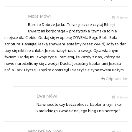
Molla
Mówi
% temu
Bardzo Dobrze Jacku. Teraz jeszcze czytaj Biblię i
uwierz mi korporacja – prostytutka rzymska to nie
miejsce dla Ciebie. Oddaj się w opiekę ŻYWEMU Bogu Biblii. Sola
scriptura. Pamiętaj łaską zbawieni jesteśmy przez WIARĘ Boży to dar
aby się nikt nie chlubił. Jezus nabył nas dla swego Ojca własnym
życiem. Oddaj mu swoje życie. Pamiętaj, że każdy z nas, którzy na
nowo narodziliśmy się z wody i Ducha jesteśmy kapłanami Jezusa
Króla. Jacku życzę Ci byś to dostrzegł i cieszył się synostwem Bożym
Odpowiadać
Ewa
Mówi
% temu
Naiwnosc to czy bezczelnosc, kaplana rzymsko-
katolickiego zwodzic ne Jego blogu na herezje?
Mieczyslaw
Mówi