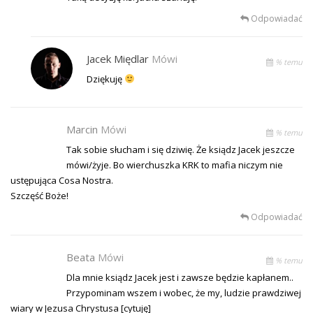
Odpowiadać
Jacek Międlar
Mówi
% temu
Dziękuję
Marcin
Mówi
% temu
Tak sobie słucham i się dziwię. Że ksiądz Jacek jeszcze
mówi/żyje. Bo wierchuszka KRK to mafia niczym nie
ustępująca Cosa Nostra.
Szczęść Boże!
Odpowiadać
Beata
Mówi
% temu
Dla mnie ksiądz Jacek jest i zawsze będzie kapłanem..
Przypominam wszem i wobec, że my, ludzie prawdziwej
wiary w Jezusa Chrystusa [cytuję]