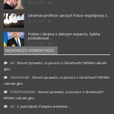
lip 29, 2026
0
Ukraiński profesor zarzucił Polsce współpracę z…
lip 25, 2026
0
Polska i Ukraina o dalszym wsparciu. Sybiha
podziękował…
lip 25, 2026
0
NAJNOWSZE KOMENTARZE
ad
-
Resort sprawdzi, co piszesz o Ukraińcach? MSWiA zabrało
głos
Hammurabi
-
Resort sprawdzi, co piszesz o Ukraińcach? MSWiA
zabrało głos
PolishPolackski
-
Resort sprawdzi, co piszesz o Ukraińcach?
MSWiA zabrało głos
ad
-
Ł. Jastrzębski: Pułapka archiwów…