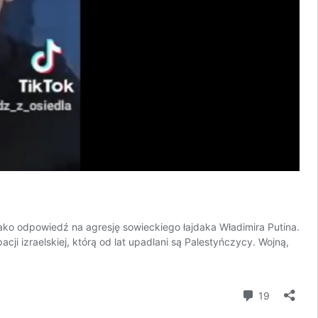
 jako odpowiedź na agresję sowieckiego łajdaka Władimira Putina.
ji izraelskiej, którą od lat upadlani są Palestyńczycy. Wojną,
komentar
19