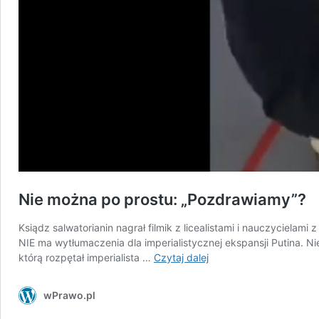
Nie można po prostu: „Pozdrawiamy”?
Ksiądz salwatorianin nagrał filmik z licealistami i nauczyciela
NIE ma wytłumaczenia dla imperialistycznej ekspansji Putina. Ni
Nie
którą rozpętał imperialista …
Czytaj dalej
można
po
wPrawo.pl
prostu:
„Pozdrawiamy”?