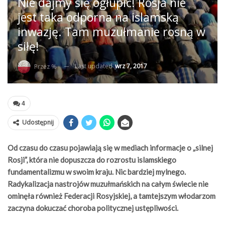
Nie dajmy się ogłupić! Rosja nie
jest taka odporna na islamską
inwazję. Tam muzułmanie rosną w
siłę!
Last updated
wrz 7, 2017
Przez %
4
Udostępnij
Od czasu do czasu pojawiają się w mediach informacje o „silnej
Rosji”, która nie dopuszcza do rozrostu islamskiego
fundamentalizmu w swoim kraju. Nic bardziej mylnego.
Radykalizacja nastrojów muzułmańskich na całym świecie nie
ominęła również Federacji Rosyjskiej, a tamtejszym włodarzom
zaczyna dokuczać choroba politycznej ustępliwości.