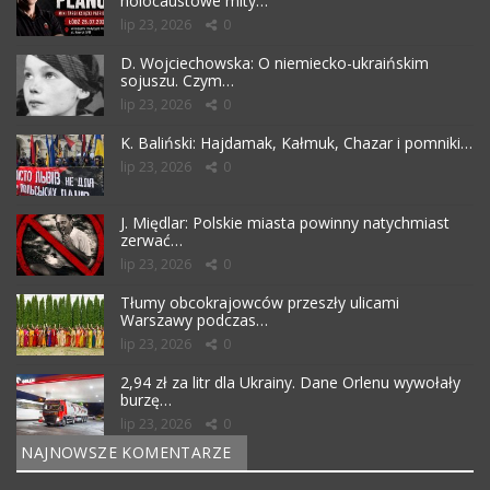
holocaustowe mity…
lip 23, 2026
0
D. Wojciechowska: O niemiecko-ukraińskim
sojuszu. Czym…
lip 23, 2026
0
K. Baliński: Hajdamak, Kałmuk, Chazar i pomniki…
lip 23, 2026
0
J. Międlar: Polskie miasta powinny natychmiast
zerwać…
lip 23, 2026
0
Tłumy obcokrajowców przeszły ulicami
Warszawy podczas…
lip 23, 2026
0
2,94 zł za litr dla Ukrainy. Dane Orlenu wywołały
burzę…
lip 23, 2026
0
NAJNOWSZE KOMENTARZE