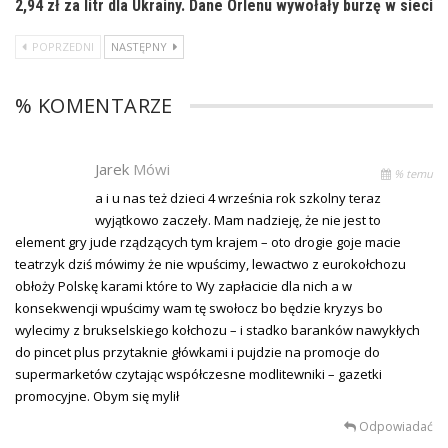
2,94 zł za litr dla Ukrainy. Dane Orlenu wywołały burzę w sieci
POPRZEDNI
NASTĘPNY
% KOMENTARZE
Jarek
Mówi
% temu
a i u nas też dzieci 4 września rok szkolny teraz
wyjątkowo zaczeły. Mam nadzieję, że nie jest to
element gry jude rządzących tym krajem – oto drogie goje macie
teatrzyk dziś mówimy że nie wpuścimy, lewactwo z eurokołchozu
obłoży Polskę karami które to Wy zapłacicie dla nich a w
konsekwencji wpuścimy wam tę swołocz bo będzie kryzys bo
wylecimy z brukselskiego kołchozu – i stadko baranków nawykłych
do pincet plus przytaknie główkami i pujdzie na promocje do
supermarketów czytając współczesne modlitewniki – gazetki
promocyjne. Obym się mylił
Odpowiadać