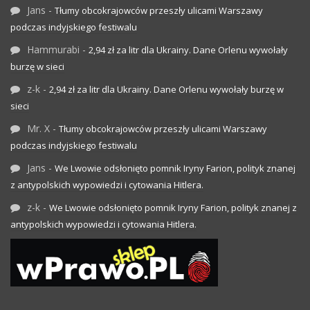
Jans
-
Tłumy obcokrajowców przeszły ulicami Warszawy
podczas indyjskiego festiwalu
Hammurabi
-
2,94 zł za litr dla Ukrainy. Dane Orlenu wywołały
burzę w sieci
z-k
-
2,94 zł za litr dla Ukrainy. Dane Orlenu wywołały burzę w
sieci
Mr. X
-
Tłumy obcokrajowców przeszły ulicami Warszawy
podczas indyjskiego festiwalu
Jans
-
We Lwowie odsłonięto pomnik Iryny Farion, polityk znanej
z antypolskich wypowiedzi i cytowania Hitlera.
z-k
-
We Lwowie odsłonięto pomnik Iryny Farion, polityk znanej z
antypolskich wypowiedzi i cytowania Hitlera.