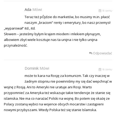
Ada
Mówi
% temu
Teraz też pÓjdzie do marketów, bo musimy m.in. płacić
naszym „braciom” renty i emerytury, bo nasz przemysł
„wyparował” itd., itd.
Słowem – jesteśmy byłym krajem miodem i mlekiem płynącym,
albowiem zbyt wiele kosztuje nas ta unijna i nie tylko unijna
przynależność.
Odpowiadać
Dominik
Mówi
% temu
może to kara na Rosję za komunizm. Tak czy inaczej w
żadnym stopniu nie powinniśmy my się dać wepchnąć w
wojnę z Rosją. Ani to Ameryki nie uratuje ani Rosji. Warto
przypomnieć za Ameryka też wskazuje takie tendencje że stanie się
islamska. Nie ma co narażać Polski na wojnę. Bo potem się okażę ze
Polacy zostaną wybici na wojence obcych mocarstw i zastąpieni
nowymi przybyszami. Wtedy Polska też się stanie Islamska.