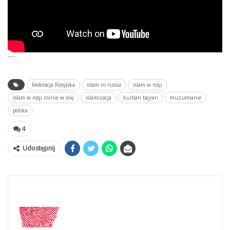
```
Federacja Rosyjska
islam in russia
islam w rosji
islam w rosji rośnie w siłę
islamizacja
kurban bajran
muzułmanie
polska
4
Udostępnij