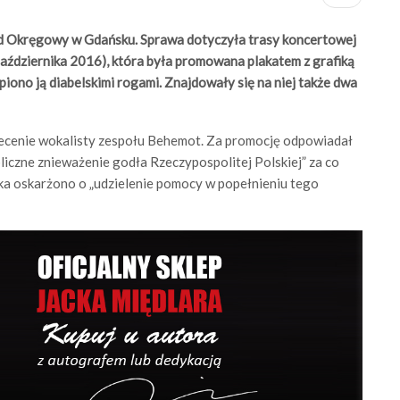
ąd Okręgowy w Gdańsku. Sprawa dotyczyła trasy koncertowej
października 2016), która była promowana plakatem z grafiką
piono ją diabelskimi rogami. Znajdowały się na niej także dwa
lecenie wokalisty zespołu Behemot. Za promocję odpowiadał
bliczne znieważenie godła Rzeczypospolitej Polskiej” za co
ika oskarżono o „udzielenie pomocy w popełnieniu tego