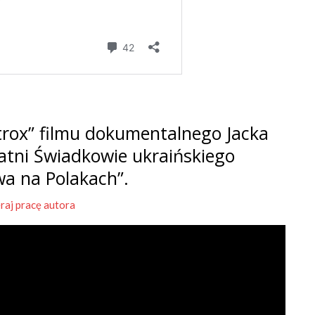
rox” filmu dokumentalnego Jacka
tatni Świadkowie ukraińskiego
wa na Polakach”.
raj pracę autora