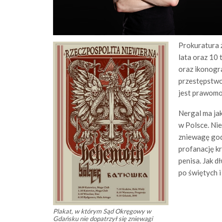
Prokuratura 
lata oraz 10 
oraz ikonogra
przestępstwo
jest prawomo
Nergal ma ja
w Polsce. Nie
zniewagę god
profanację k
penisa. Jak d
po świętych 
Plakat, w którym Sąd Okręgowy w
Gdańsku nie dopatrzył się zniewagi