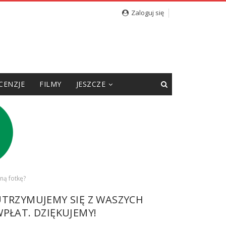
Zaloguj się
CENZJE
FILMY
JESZCZE
ną fotkę?
UTRZYMUJEMY SIĘ Z WASZYCH
PŁAT. DZIĘKUJEMY!