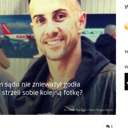
W
N
W
 sądu nie znieważył godła
 strzeli sobie kolejną fotkę?
Ks. Adam Boniecki i Adam Nergal Darski
1