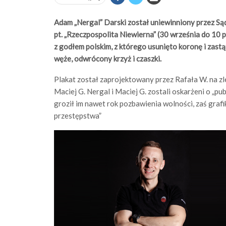
Adam „Nergal” Darski został uniewinniony przez S
pt. „Rzeczpospolita Niewierna” (30 września do 10 
z godłem polskim, z którego usunięto koronę i zastą
węże, odwrócony krzyż i czaszki.
Plakat został zaprojektowany przez Rafała W. na z
Maciej G. Nergal i Maciej G. zostali oskarżeni o „pu
groził im nawet rok pozbawienia wolności, zaś graf
przestępstwa”