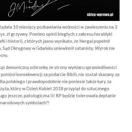
żądała 10 miesięcy pozbawiania wolności w zawieszeniu na 3
tys. zł grzywny. Pomimo opinii biegłych z zakresu heraldyki
fii i historii, z których jasno wynikało, że Nergal popełnił
, Sąd Okręgowy w Gdańsku uniewinnił satanistę. Wyrok nie
cny.
kąś demoniczną ochronkę ze strony wymiaru sprawiedliwości
 poniósł konsekwencji za podarcie Biblii, nie został skazany za
ła polskiego i prawdopodobnie nie poniesie także kary za
rzyża, który w Dzień Kobiet 2018 przypiął do sztucznego
ługo jeszcze, patologiczna III RP będzie tolerowała deptanie
i narodowych symbolach?!