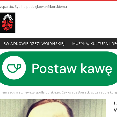
 wsparciu. Sybiha podziękował Sikorskiemu
ŚWIADKOWIE RZEZI WOŁYŃSKIEJ
MUZYKA, KULTURA I RE
iem sądu nie znieważył godła polskiego. Czy ksiądz Boniecki strzeli sobie kolej
W