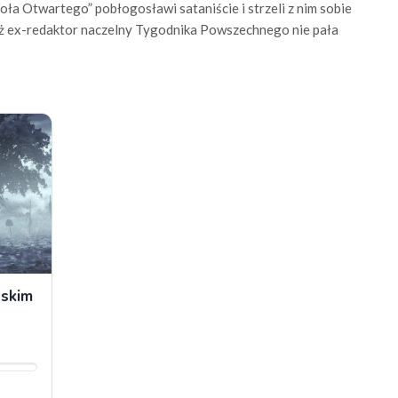
oła Otwartego” pobłogosławi sataniście i strzeli z nim sobie
ież ex-redaktor naczelny Tygodnika Powszechnego nie pała