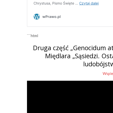
```html
Druga część „Genocidum at
Międlara „Sąsiedzi. Os
ludobójst
Wspie