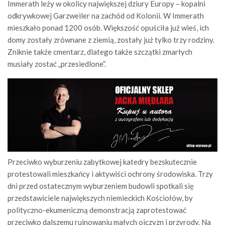
Immerath leży w okolicy największej dziury Europy – kopalni
odkrywkowej Garzweiler na zachód od Kolonii. W Immerath
mieszkało ponad 1200 osób. Większość opuściła już wieś, ich
domy zostały zrównane z ziemią, zostały już tylko trzy rodziny.
Zniknie także cmentarz, dlatego także szczątki zmarłych
musiały zostać „przesiedlone”.
Przeciwko wyburzeniu zabytkowej katedry bezskutecznie
protestowali mieszkańcy i aktywiści ochrony środowiska. Trzy
dni przed ostatecznym wyburzeniem budowli spotkali się
przedstawiciele największych niemieckich Kościołów, by
polityczno-ekumeniczną demonstracją zaprotestować
przeciwko dalszemu rujnowaniu małych ojczyzn i przyrody. Na