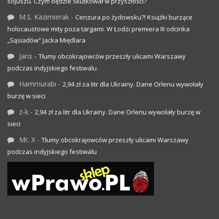
sojuszu. Czym będzie skutkował w przyszłości?
M.S. Kazimierak
-
Cenzura po żydowsku?! Książki burzące
holocaustowe mity poza targami. W Łodzi premiera III odcinka
„Sąsiadów” Jacka Międlara
Jans
-
Tłumy obcokrajowców przeszły ulicami Warszawy
podczas indyjskiego festiwalu
Hammurabi
-
2,94 zł za litr dla Ukrainy. Dane Orlenu wywołały
burzę w sieci
z-k
-
2,94 zł za litr dla Ukrainy. Dane Orlenu wywołały burzę w
sieci
Mr. X
-
Tłumy obcokrajowców przeszły ulicami Warszawy
podczas indyjskiego festiwalu