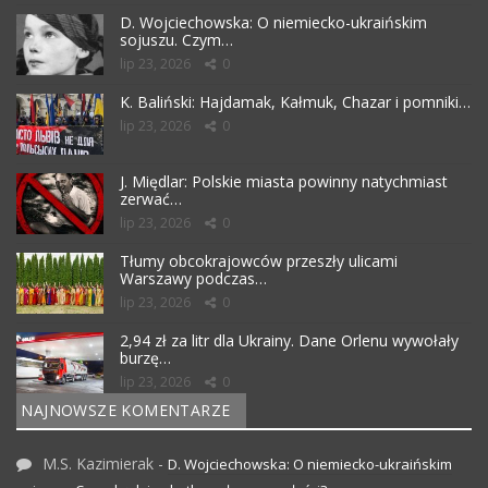
D. Wojciechowska: O niemiecko-ukraińskim
sojuszu. Czym…
lip 23, 2026
0
K. Baliński: Hajdamak, Kałmuk, Chazar i pomniki…
lip 23, 2026
0
J. Międlar: Polskie miasta powinny natychmiast
zerwać…
lip 23, 2026
0
Tłumy obcokrajowców przeszły ulicami
Warszawy podczas…
lip 23, 2026
0
2,94 zł za litr dla Ukrainy. Dane Orlenu wywołały
burzę…
lip 23, 2026
0
NAJNOWSZE KOMENTARZE
M.S. Kazimierak
-
D. Wojciechowska: O niemiecko-ukraińskim