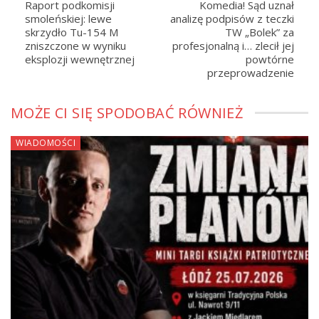
Raport podkomisji
Komedia! Sąd uznał
smoleńskiej: lewe
analizę podpisów z teczki
skrzydło Tu-154 M
TW „Bolek” za
zniszczone w wyniku
profesjonalną i… zlecił jej
eksplozji wewnętrznej
powtórne
przeprowadzenie
MOŻE CI SIĘ SPODOBAĆ RÓWNIEŻ
WIADOMOŚCI