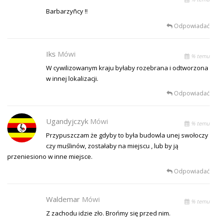
Barbarzyñcy !!
Odpowiadać
Iks
Mówi
% temu
W cywilizowanym kraju byłaby rozebrana i odtworzona
w innej lokalizacji.
Odpowiadać
Ugandyjczyk
Mówi
% temu
Przypuszczam że gdyby to była budowla unej swołoczy
czy muślinów, zostałaby na miejscu , lub by ją
przeniesiono w inne miejsce.
Odpowiadać
Waldemar
Mówi
% temu
Z zachodu idzie zło. Brońmy się przed nim.