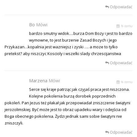
Odpowiadać
Bo
Mówi
% temu
bardzo smutny widok….burza Dom Bozy i jest to bardzo
wymowne, to jest burzenie Zasad Bozych i Jego
Przykazan…kopalnia jest wazniejsz i zyski …. a moze to tylko
pretekst? aby niszczyc Koscioly i wszelki slady chrzescijanstwa
Odpowiadać
Marzena
Mówi
% temu
Serce się kraje patrząc jak czyjaś praca jest niszczona.
Kolejne pokolenia burzą dorobek poprzednich
pokoleń. Pan Jezus też płakał jak przepowiadał zniszczenie świątyni
jerozolimskiej. Być może jest to obraz upadeku wiary i odejścia od
Boga obecnego pokolenia. Żydzi jednak sami sobie świątyni nie
zniszczyli.
Odpowiadać