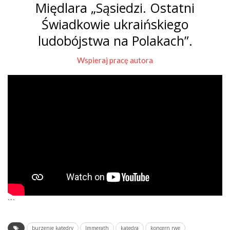
Międlara „Sąsiedzi. Ostatni
Świadkowie ukraińskiego
ludobójstwa na Polakach”.
Wspieraj pracę autora
```
burzenie katedry
Immerath
katedra
koncern rwe