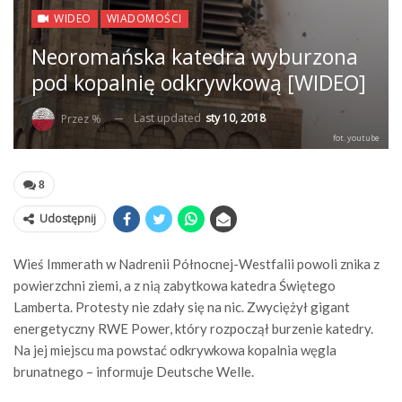
WIDEO
WIADOMOŚCI
Neoromańska katedra wyburzona
pod kopalnię odkrywkową [WIDEO]
Last updated
sty 10, 2018
Przez %
fot. youtube
8
Udostępnij
Wieś Immerath w Nadrenii Północnej-Westfalii powoli znika z
powierzchni ziemi, a z nią zabytkowa katedra Świętego
Lamberta. Protesty nie zdały się na nic. Zwyciężył gigant
energetyczny RWE Power, który rozpoczął burzenie katedry.
Na jej miejscu ma powstać odkrywkowa kopalnia węgla
brunatnego – informuje Deutsche Welle.