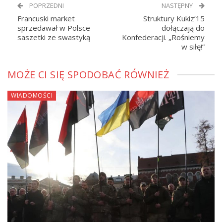
POPRZEDNI
NASTĘPNY
Francuski market
Struktury Kukiz’15
sprzedawał w Polsce
dołączają do
saszetki ze swastyką
Konfederacji. „Rośniemy
w siłę!”
MOŻE CI SIĘ SPODOBAĆ RÓWNIEŻ
WIADOMOŚCI