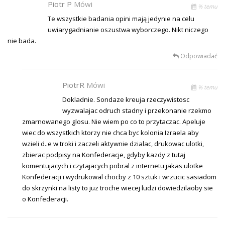
Piotr P
Mówi
% temu
Te wszystkie badania opini mają jedynie na celu
uwiarygadnianie oszustwa wyborczego. Nikt niczego
nie bada.
Odpowiadać
PiotrR
Mówi
% temu
Dokladnie. Sondaze kreuja rzeczywistosc
wyzwalajac odruch stadny i przekonanie rzekmo
zmarnowanego glosu. Nie wiem po co to przytaczac. Apeluje
wiec do wszystkich ktorzy nie chca byc kolonia Izraela aby
wzieli d..e w troki i zaczeli aktywnie dzialac, drukowac ulotki,
zbierac podpisy na Konfederacje, gdyby kazdy z tutaj
komentujacych i czytajacych pobral z internetu jakas ulotke
Konfederacji i wydrukowal chocby z 10 sztuk i wrzucic sasiadom
do skrzynki na listy to juz troche wiecej ludzi dowiedzilaoby sie
o Konfederacji.