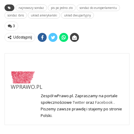
najnowszy sondaż
pis po jedno zło
sondaż do europerlamentu
sondaż ibris
układ amerykański
układ dwupartyjny
3
Udostępnij
WPRAWO.PL
Zespół wPrawo.pl. Zapraszamy na portale
społecznościowe
Twitter
oraz
Facebook
.
Piszemy zawsze prawdę i stajemy po stronie
Polski.