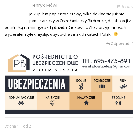
Henryk
Mówi
% temu
Ja kupiłem papier toaletowy, tylko dokładnie już nie
pamiętam czy w Oszołomie czy Birdronce, do ubikacji z
odciśniętą na nim gwiazdą davida. Ciekawe… Ale z przyjemnością
wycierałem tyłek myśląc o żydo-chazarskich katach Polski.
Odpowiadać
Strona 1 | od 2 |