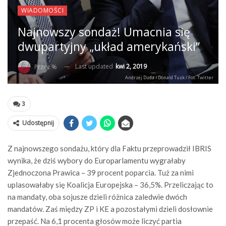
WIADOMOŚCI
Najnowszy sondaż! Umacnia się
dwupartyjny „układ amerykański”
Last updated
kwi 2, 2019
Przez %
Andrzej Duda i Donald Tusk / Fot. Twitter
3
Udostępnij
Z najnowszego sondażu, który dla Faktu przeprowadził IBRIS
wynika, że dziś wybory do Europarlamentu wygrałaby
Zjednoczona Prawica – 39 procent poparcia. Tuż za nimi
uplasowałaby się Koalicja Europejska – 36,5%. Przeliczając to
na mandaty, oba sojusze dzieli różnica zaledwie dwóch
mandatów. Zaś między ZP i KE a pozostałymi dzieli dosłownie
przepaść. Na 6,1 procenta głosów może liczyć partia