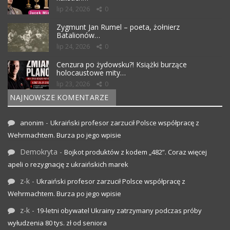
lip 24, 2026
0
Zygmunt Jan Rumel – poeta, żołnierz
Batalionów…
lip 24, 2026
0
Cenzura po żydowsku?! Książki burzące
holocaustowe mity…
lip 23, 2026
0
NAJNOWSZE KOMENTARZE
-
anonim
Ukraiński profesor zarzucił Polsce współpracę z
Wehrmachtem. Burza po jego wpisie
Demokryta
-
Bojkot produktów z kodem „482”. Coraz więcej
apeli o rezygnację z ukraińskich marek
z-k
-
Ukraiński profesor zarzucił Polsce współpracę z
Wehrmachtem. Burza po jego wpisie
z-k
-
19-letni obywatel Ukrainy zatrzymany podczas próby
wyłudzenia 80 tys. zł od seniora