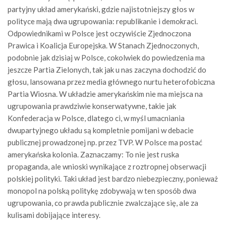
partyjny układ amerykański, gdzie najistotniejszy głos w
polityce mają dwa ugrupowania: republikanie i demokraci.
Odpowiednikami w Polsce jest oczywiście Zjednoczona
Prawica i Koalicja Europejska. W Stanach Zjednoczonych,
podobnie jak dzisiaj w Polsce, cokolwiek do powiedzenia ma
jeszcze Partia Zielonych, tak jak u nas zaczyna dochodzić do
głosu, lansowana przez media głównego nurtu heterofobiczna
Partia Wiosna. W układzie amerykańskim nie ma miejsca na
ugrupowania prawdziwie konserwatywne, takie jak
Konfederacja w Polsce, dlatego ci, w myśl umacniania
dwupartyjnego układu są kompletnie pomijani w debacie
publicznej prowadzonej np. przez TVP. W Polsce ma postać
amerykańska kolonia. Zaznaczamy: To nie jest ruska
propaganda, ale wnioski wynikające z roztropnej obserwacji
polskiej polityki. Taki układ jest bardzo niebezpieczny, ponieważ
monopol na polską politykę zdobywają w ten sposób dwa
ugrupowania, co prawda publicznie zwalczające się, ale za
kulisami dobijające interesy.