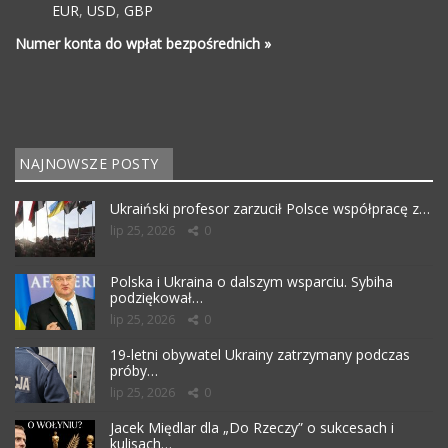
EUR
,
USD
,
GBP
Numer konta do wpłat bezpośrednich »
NAJNOWSZE POSTY
Ukraiński profesor zarzucił Polsce współpracę z…
lip 25, 2026
0
Polska i Ukraina o dalszym wsparciu. Sybiha
podziękował…
lip 25, 2026
0
19-letni obywatel Ukrainy zatrzymany podczas
próby…
lip 25, 2026
0
Jacek Międlar dla „Do Rzeczy” o sukcesach i
kulisach…