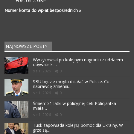
EUR
,
USD
,
GBP
Numer konta do wpłat bezpośrednich »
NAJNOWSZE POSTY
Wyrzykowski po kolejnym nagraniu z udziałem
obywatelki…
sie 1, 2026
0
SBU będzie mogła działać w Polsce. Co
naprawdę zmienia…
sie 1, 2026
0
Śmierć 31-latki w policyjnej celi. Policjantka
miała…
sie 1, 2026
0
Tusk zapowiada kolejną pomoc dla Ukrainy. W
grze są…