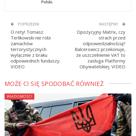
Polski.
POPRZEDNI
NASTĘPNY
O rety! Tomasz
Opozycyjny Matrix, czy
Terlikowski nie robi
strach przed
zamachów
odpowiedzialnością?
terrorystycznych
Balcerowicz przekonuje,
wyłącznie z braku
że uszczelnienie VAT to
odpowiednich funduszy.
zasługa Platformy
VIDEO
Obywatelskiej. VIDEO
MOŻE CI SIĘ SPODOBAĆ RÓWNIEŻ
WIADOMOŚCI