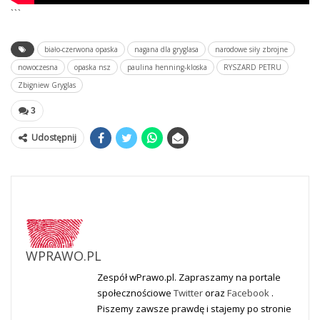
```
biało-czerwona opaska
nagana dla gryglasa
narodowe siły zbrojne
nowoczesna
opaska nsz
paulina henning-kloska
RYSZARD PETRU
Zbigniew Gryglas
3
Udostępnij
WPRAWO.PL
Zespół wPrawo.pl. Zapraszamy na portale
społecznościowe
Twitter
oraz
Facebook
.
Piszemy zawsze prawdę i stajemy po stronie