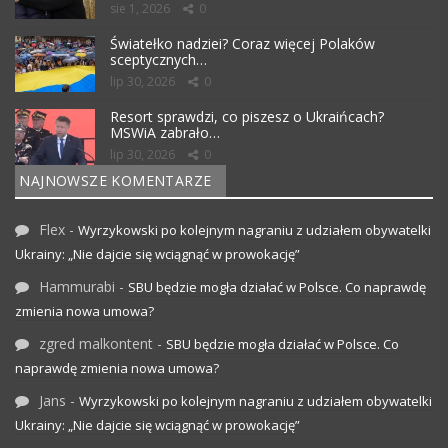
sie 1, 2026
0
Światełko nadziei? Coraz więcej Polaków
sceptycznych…
lip 30, 2026
0
Resort sprawdzi, co piszesz o Ukraińcach?
MSWiA zabrało…
lip 30, 2026
0
NAJNOWSZE KOMENTARZE
Flex
-
Wyrzykowski po kolejnym nagraniu z udziałem obywatelki
Ukrainy: „Nie dajcie się wciągnąć w prowokację”
Hammurabi
-
SBU będzie mogła działać w Polsce. Co naprawdę
zmienia nowa umowa?
zgred malkontent
-
SBU będzie mogła działać w Polsce. Co
naprawdę zmienia nowa umowa?
Jans
-
Wyrzykowski po kolejnym nagraniu z udziałem obywatelki
Ukrainy: „Nie dajcie się wciągnąć w prowokację”