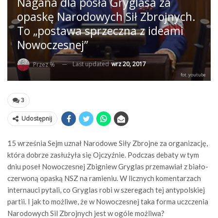
Nagana dla posła Gryglasa za
opaskę Narodowych Sił Zbrojnych.
To „postawa sprzeczna z ideami
Nowoczesnej”
Last updated
wrz 20, 2017
Przez %
fot. youtube
3
Udostępnij
15 września Sejm uznał Narodowe Siły Zbrojne za organizację,
która dobrze zasłużyła się Ojczyźnie. Podczas debaty w tym
dniu poseł Nowoczesnej Zbigniew Gryglas przemawiał z biało-
czerwoną opaską NSZ na ramieniu. W licznych komentarzach
internauci pytali, co Gryglas robi w szeregach tej antypolskiej
partii. I jak to możliwe, że w Nowoczesnej taka forma uczczenia
Narodowych Sil Zbrojnych jest w ogóle możliwa?