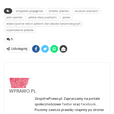
antypolska propaganda
elżbieta rybarska
muzeum auschwitz
piotr cywiński
polskie ofiary auschwitz
pozew
stowarzyszenie rodzin polskich ofiar obozów koncentracyjnych
szykanowanie polaków
5
Udostępnij
WPRAWO.PL
Zespół wPrawo.pl. Zapraszamy na portale
społecznościowe
Twitter
oraz
Facebook
.
Piszemy zawsze prawdę i stajemy po stronie