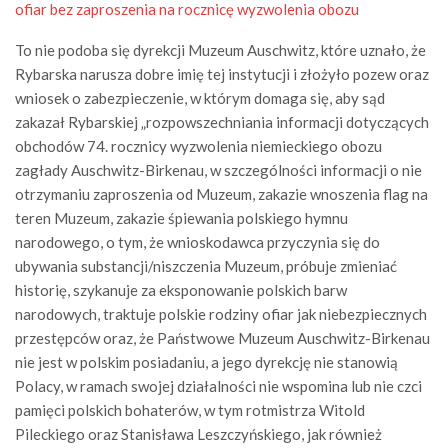
ofiar bez zaproszenia na rocznicę wyzwolenia obozu
To nie podoba się dyrekcji Muzeum Auschwitz, które uznało, że
Rybarska narusza dobre imię tej instytucji i złożyło pozew oraz
wniosek o zabezpieczenie, w którym domaga się, aby sąd
zakazał Rybarskiej „rozpowszechniania informacji dotyczących
obchodów 74. rocznicy wyzwolenia niemieckiego obozu
zagłady Auschwitz-Birkenau, w szczególności informacji o nie
otrzymaniu zaproszenia od Muzeum, zakazie wnoszenia flag na
teren Muzeum, zakazie śpiewania polskiego hymnu
narodowego, o tym, że wnioskodawca przyczynia się do
ubywania substancji/niszczenia Muzeum, próbuje zmieniać
historię, szykanuje za eksponowanie polskich barw
narodowych, traktuje polskie rodziny ofiar jak niebezpiecznych
przestępców oraz, że Państwowe Muzeum Auschwitz-Birkenau
nie jest w polskim posiadaniu, a jego dyrekcję nie stanowią
Polacy, w ramach swojej działalności nie wspomina lub nie czci
pamięci polskich bohaterów, w tym rotmistrza Witold
Pileckiego oraz Stanisława Leszczyńskiego, jak również