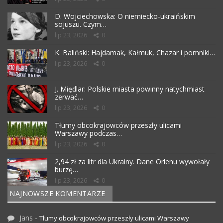
D. Wojciechowska: O niemiecko-ukraińskim
sojuszu. Czym…
lip 23, 2026
0
K. Baliński: Hajdamak, Kałmuk, Chazar i pomniki…
lip 23, 2026
0
J. Międlar: Polskie miasta powinny natychmiast
zerwać…
lip 23, 2026
0
Tłumy obcokrajowców przeszły ulicami
Warszawy podczas…
lip 23, 2026
0
2,94 zł za litr dla Ukrainy. Dane Orlenu wywołały
burzę…
lip 23, 2026
0
NAJNOWSZE KOMENTARZE
Jans
-
Tłumy obcokrajowców przeszły ulicami Warszawy