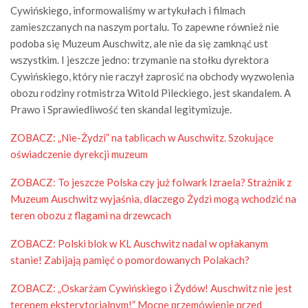
Cywińskiego, informowaliśmy w artykułach i filmach
zamieszczanych na naszym portalu. To zapewne również nie
podoba się Muzeum Auschwitz, ale nie da się zamknąć ust
wszystkim. I jeszcze jedno: trzymanie na stołku dyrektora
Cywińskiego, który nie raczył zaprosić na obchody wyzwolenia
obozu rodziny rotmistrza Witold Pileckiego, jest skandalem. A
Prawo i Sprawiedliwość ten skandal legitymizuje.
ZOBACZ: „Nie-Żydzi” na tablicach w Auschwitz. Szokujące
oświadczenie dyrekcji muzeum
ZOBACZ: To jeszcze Polska czy już folwark Izraela? Strażnik z
Muzeum Auschwitz wyjaśnia, dlaczego Żydzi mogą wchodzić na
teren obozu z flagami na drzewcach
ZOBACZ: Polski blok w KL Auschwitz nadal w opłakanym
stanie! Zabijają pamięć o pomordowanych Polakach?
ZOBACZ: „Oskarżam Cywińskiego i Żydów! Auschwitz nie jest
terenem eksterytorialnym!” Mocne przemówienie przed