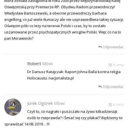
która została zastąpiona w roku 2000 przez Międzynarodową Radę
Oświęcimską przy Premierze RP. Obydwu Radom przewodniczył
Władysław Bartoszewski, a obecnie przewodniczy barbara
engelking, co już wiele tłumaczy ale nie usprawiedliwia takiej sytuacji.
Oświęcim póki co leży na terenie Polski i czas, by to zostało
uszanowane przez psychopatycznych wrogów Polski. Więc co na to
pan Morawiecki?
Odpowiadać
Robert
Mówi
% temu
Dr Dariusz Ratajczak: Raport Johna Balla kontra religia
Holocaustu. nacjonalista.pl
Odpowiadać
Jurek Ogórek
Mówi
% temu
Czyli to, co nagrało i puszczało na żywo kilkadziesiąt
osób to nieprawda? ! Śmiać się czy płakać? Będziemy to
sprawdzać 14.08. 2019… !!!