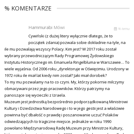
% KOMENTARZE
Hammurabi
Mówi
% temu
Cywiński (z dużej litery wyłącznie dlatego, że to
początek zdania) pozwala sobie dokładnie na tyle, na
ile mu pozwalają wszyscy Polacy. Kim jest? W 2017 roku został
wybrany przewodniczącym Rady Programowej Żydowskiego
Instytutu Historycznego im. Emanuela Ringelbluma w Warszawie… To
wiele wyjaśnia. Od 2006 roku „dyrektoruje w Oświęcimiu. Urodzony w
1972 roku ile miał lat kiedy nim został? Jaki miał dorobek?
To my mu pozwalamy na to co czyni. My, którzy pokornie milczymy
obmacywani przez jego pracowników. Którzy patrzymy na
panoszące się wycieczki z Izraela.
Muzeum jest jednostką bezpośrednio podporządkowaną Ministrowi
Kultury i Dziedzictwa Narodowego i to w jego gestii jest a właściwie
powinna być dbałość o prawdę i poszanowanie uczuć Polaków
odwiedzających to tragiczne miejsce. jednakże w roku 1990
powołano Międzynarodową Radę Muzeum przy Ministrze Kultury,