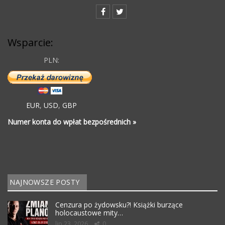
Wsparcie:
PLN:
EUR
,
USD
,
GBP
Numer konta do wpłat bezpośrednich »
NAJNOWSZE POSTY
Cenzura po żydowsku?! Książki burzące
holocaustowe mity…
lip 23, 2026
0