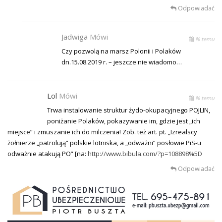
Odpowiadać
Jadwiga
Mówi
% temu
Czy pozwolą na marsz Polonii i Polaków
dn.15.08.2019 r. – jeszcze nie wiadomo…
Lol
Mówi
% temu
Trwa instalowanie struktur żydo-okupacyjnego POJLIN,
poniżanie Polaków, pokazywanie im, gdzie jest „ich
miejsce” i zmuszanie ich do milczenia! Zob. też art. pt. „Izrealscy
żołnierze „patrolują” polskie lotniska, a „odważni” posłowie PiS-u
odważnie atakują PO” [na:
http://www.bibula.com/?p=108898%5D
Odpowiadać