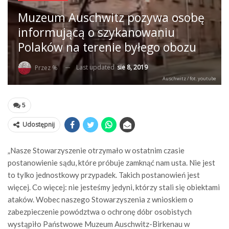
Muzeum Auschwitz pozywa osobę
informującą o szykanowaniu
Polaków na terenie byłego obozu
Last updated
sie 8, 2019
Przez %
Auschwitz / fot. youtube
5
Udostępnij
„Nasze Stowarzyszenie otrzymało w ostatnim czasie
postanowienie sądu, które próbuje zamknąć nam usta. Nie jest
to tylko jednostkowy przypadek. Takich postanowień jest
więcej. Co więcej: nie jesteśmy jedyni, którzy stali się obiektami
ataków. Wobec naszego Stowarzyszenia z wnioskiem o
zabezpieczenie powództwa o ochronę dóbr osobistych
wystąpiło Państwowe Muzeum Auschwitz-Birkenau w