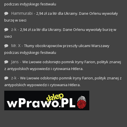
podczas indyjskiego festiwalu
Hammurabi
-
2,94 zł za litr dla Ukrainy. Dane Orlenu wywołały
burzę w sieci
z-k
-
2,94 zł za litr dla Ukrainy. Dane Orlenu wywołały burzę w
sieci
Mr. X
-
Tłumy obcokrajowców przeszły ulicami Warszawy
podczas indyjskiego festiwalu
Jans
-
We Lwowie odsłonięto pomnik Iryny Farion, polityk znanej
z antypolskich wypowiedzi i cytowania Hitlera.
z-k
-
We Lwowie odsłonięto pomnik Iryny Farion, polityk znanej z
antypolskich wypowiedzi i cytowania Hitlera.