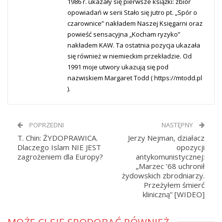
1986 r. ukazały się pierwsze książki: zbiór
opowiadań w serii Stało się jutro pt. „Spór o
czarownice” nakładem Naszej Księgarni oraz
powieść sensacyjna „Kocham ryzyko”
nakładem KAW. Ta ostatnia pozycja ukazała
się również w niemieckim przekładzie. Od
1991 moje utwory ukazują się pod
nazwiskiem Margaret Todd ( https://mtodd.pl
).
POPRZEDNI
NASTĘPNY
T. Chin: ŻYDOPRAWICA.
Jerzy Nejman, działacz
Dlaczego Islam NIE JEST
opozycji
zagrożeniem dla Europy?
antykomunistycznej:
„Marzec ’68 uchronił
żydowskich zbrodniarzy.
Przeżyłem śmierć
kliniczną” [WIDEO]