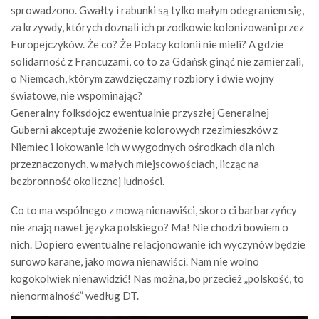
sprowadzono. Gwałty i rabunki są tylko małym odegraniem się,
za krzywdy, których doznali ich przodkowie kolonizowani przez
Europejczyków. Że co? Że Polacy kolonii nie mieli? A gdzie
solidarność z Francuzami, co to za Gdańsk ginąć nie zamierzali,
o Niemcach, którym zawdzięczamy rozbiory i dwie wojny
światowe, nie wspominając?
Generalny folksdojcz ewentualnie przyszłej Generalnej
Guberni akceptuje zwożenie kolorowych rzezimieszków z
Niemiec i lokowanie ich w wygodnych ośrodkach dla nich
przeznaczonych, w małych miejscowościach, licząc na
bezbronność okolicznej ludności.
Co to ma wspólnego z mową nienawiści, skoro ci barbarzyńcy
nie znają nawet języka polskiego? Ma! Nie chodzi bowiem o
nich. Dopiero ewentualne relacjonowanie ich wyczynów będzie
surowo karane, jako mowa nienawiści. Nam nie wolno
kogokolwiek nienawidzić! Nas można, bo przecież „polskość, to
nienormalność” według DT.