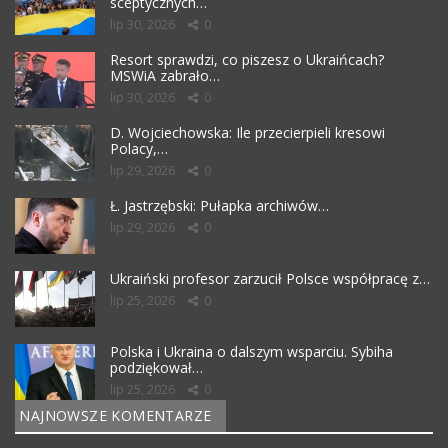
sceptycznych…
lip 30, 2026
0
Resort sprawdzi, co piszesz o Ukraińcach?
MSWiA zabrało…
lip 30, 2026
0
D. Wojciechowska: Ile przecierpieli kresowi
Polacy,…
lip 29, 2026
0
Ł. Jastrzębski: Pułapka archiwów…
lip 29, 2026
0
Ukraiński profesor zarzucił Polsce współpracę z…
lip 25, 2026
0
Polska i Ukraina o dalszym wsparciu. Sybiha
podziękował…
lip 25, 2026
0
NAJNOWSZE KOMENTARZE