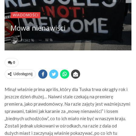
WIADOMOŚCI
Mowa nienawiści
W %
Przez %
0
Udostępnij
Minął właśnie prima aprilis, który dla Tuska trwa okrągły rok i
jeszcze dzień dłużej… Naiwni stale czekają na premierę
premiera, jako prawdomówcy. Na razie zajęty jest ważniejszymi
sprawami, takimi jak karanie za „mowę nienawiści” i losem
„biednych uchodźców”, co to ich miało nie być w naszym kraju.
Zostali jednak ulokowani w ośrodkach, na razie z dala od
dużych miast i zaczynają właśnie pokazywać, po co ich tu