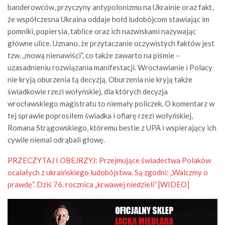
banderowców, przyczyny antypolonizmu na Ukrainie oraz fakt,
że współczesna Ukraina oddaje hołd ludobójcom stawiając im
pomniki, popiersia, tablice oraz ich nazwiskami nazywając
główne ulice. Uznano, że przytaczanie oczywistych faktów jest
tzw. „mową nienawiści”, co także zawarto na piśmie –
uzasadnieniu rozwiązania manifestacji. Wrocławianie i Polacy
nie kryją oburzenia tą decyzją. Oburzenia nie kryją także
świadkowie rzezi wołyńskiej, dla których decyzja
wrocławskiego magistratu to niemały policzek. O komentarz w
tej sprawie poprosiłem świadka i ofiarę rzezi wołyńskiej,
Romana Strągowskiego, któremu bestie z UPA i wspierający ich
cywile niemal odrąbali głowę.
PRZECZYTAJ I OBEJRZYJ:
Przejmujące świadectwa Polaków
ocalałych z ukraińskiego ludobójstwa. Są zgodni: „Walczmy o
prawdę”. Dziś 76. rocznica „krwawej niedzieli” [WIDEO]