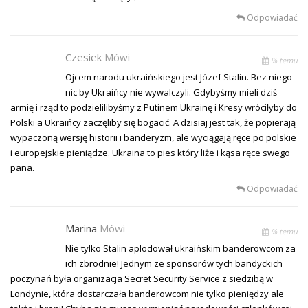
Odpowiadać
Czesiek
Mówi
% temu
Ojcem narodu ukraińskiego jest Józef Stalin. Bez niego
nic by Ukraińcy nie wywalczyli. Gdybyśmy mieli dziś
armię i rząd to podzielilibyśmy z Putinem Ukrainę i Kresy wróciłyby do
Polski a Ukraińcy zaczęliby się bogacić. A dzisiaj jest tak, że popierają
wypaczoną wersję historii i banderyzm, ale wyciągają ręce po polskie
i europejskie pieniądze. Ukraina to pies który liże i kąsa ręce swego
pana.
Odpowiadać
Marina
Mówi
% temu
Nie tylko Stalin aplodował ukraińskim banderowcom za
ich zbrodnie! Jednym ze sponsorów tych bandyckich
poczynań była organizacja Secret Security Service z siedzibą w
Londynie, która dostarczała banderowcom nie tylko pieniędzy ale