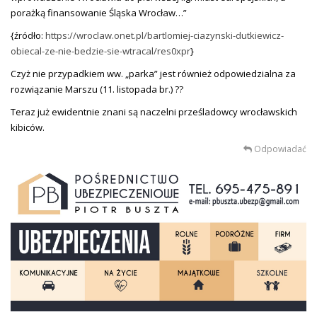
porażką finansowanie Śląska Wrocław…”
{źródło:
https://wroclaw.onet.pl/bartlomiej-ciazynski-dutkiewicz-
obiecal-ze-nie-bedzie-sie-wtracal/res0xpr
}
Czyż nie przypadkiem ww. „parka” jest również odpowiedzialna za
rozwiązanie Marszu (11. listopada br.) ??
Teraz już ewidentnie znani są naczelni prześladowcy wrocławskich
kibiców.
Odpowiadać