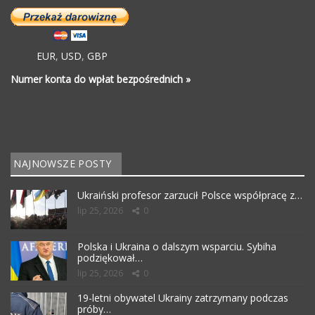
EUR
,
USD
,
GBP
Numer konta do wpłat bezpośrednich »
NAJNOWSZE POSTY
Ukraiński profesor zarzucił Polsce współpracę z…
lip 25, 2026
0
Polska i Ukraina o dalszym wsparciu. Sybiha
podziękował…
lip 25, 2026
0
19-letni obywatel Ukrainy zatrzymany podczas
próby…