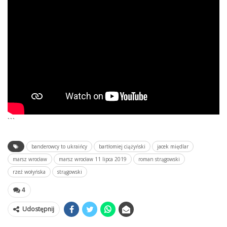
```
banderowcy to ukraińcy
bartłomiej ciążyński
jacek międlar
marsz wrocław
marsz wrocław 11 lipca 2019
roman strągowski
rzeź wołyńska
strągowski
4
Udostępnij