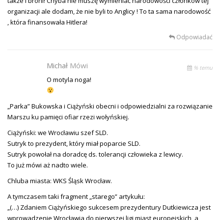
także i broni! Chyba nie muszę wymieniać narodowości członków tej
organizacji ale dodam, że nie byli to Anglicy ! To ta sama narodowość
, która finansowała Hitlera!
Odpowiadać
Michał
Mówi
% temu
O motyla noga!
„Parka” Bukowska i Ciążyński obecni i odpowiedzialni za rozwiązanie
Marszu ku pamięci ofiar rzezi wołyńskiej.
Ciążyński: we Wrocławiu szef SLD.
Sutryk to prezydent, który miał poparcie SLD.
Sutryk powołał na doradcę ds. tolerancji człowieka z lewicy.
To już mówi aż nadto wiele.
Chluba miasta: WKS Śląsk Wrocław.
A tymczasem taki fragment „starego” artykułu:
„(…) Zdaniem Ciążyńskiego sukcesem prezydentury Dutkiewicza jest
wprowadzenie Wrocławia do pierwszej ligi miast europejskich, a