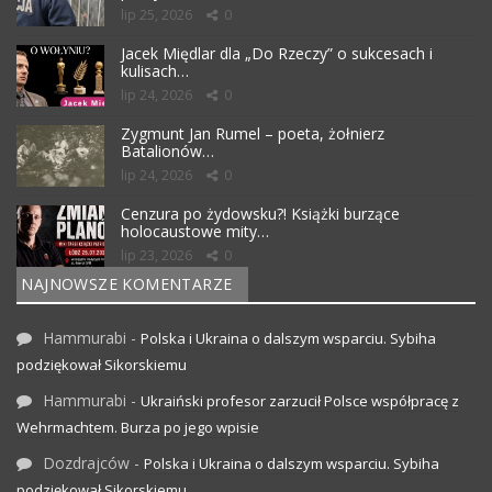
lip 25, 2026
0
Jacek Międlar dla „Do Rzeczy” o sukcesach i
kulisach…
lip 24, 2026
0
Zygmunt Jan Rumel – poeta, żołnierz
Batalionów…
lip 24, 2026
0
Cenzura po żydowsku?! Książki burzące
holocaustowe mity…
lip 23, 2026
0
NAJNOWSZE KOMENTARZE
Hammurabi
-
Polska i Ukraina o dalszym wsparciu. Sybiha
podziękował Sikorskiemu
Hammurabi
-
Ukraiński profesor zarzucił Polsce współpracę z
Wehrmachtem. Burza po jego wpisie
Dozdrajców
-
Polska i Ukraina o dalszym wsparciu. Sybiha
podziękował Sikorskiemu