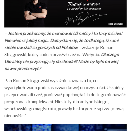
–
Jestem przekonany, że mordowali Ukraińcy i to tacy mściwi!
Nie wiem z jakiej racji… Domyślam się, że to dlatego, iż sami
siebie uważali za gorszych od Polaków
– wskazuje Roman
Strągowski, który cudem przeżył rzeź na Wołyniu.
Dlaczego
Ukraińcy nie przyznają się do zbrodni? Może by było łatwiej
nawet przebaczyć?
Pan Roman Strągowski wyraźnie zaznacza to, co
wyartykułowano podczas czwartkowej uroczystości. Ukraińcy
przeprowadzili rzeź, ponieważ popchnęła ich do tego nienawiść
połączona z kompleksami. Niestety, dla antypolskiego,
wrocławskiego magistratu, prawdy historyczne są tzw. „mową
nienawiści”.