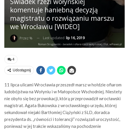
Świadek rzezi wołyńskiej
komentuje haniebną decyzją
magistratu o rozwiązaniu marszu
we Wrocławiu [WIDEO]
Last updated
lip 16, 2019
Przez %
Roman Strągowski - świadek i ofiara rzezi wołyńskiej / Fot. wPrawo.pl
4
Udostępnij
11 lipca ulicami Wrocławia przeszedł marsz w hołdzie ofiarom
ludobójstwa na Wołyniu i w Małopolsce Wschodniej. Niestety
nie obyło się bez prowokacji, którą przeprowadził wrocławski
magistrat. Agata Bukowska z wrocławskiego urzędu, której
sekundował niejaki Bartłomiej Ciążyński z SLD, doradca
prezydenta ds. „równości i tolerancji” rozwiązali uroczystość,
ponieważ w jej trakcie wskazaliśmy na pochodzenie