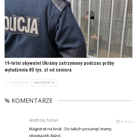
19-letni obywatel Ukrainy zatrzymany podczas próby
wyłudzenia 80 tys. zł od seniora
POPRZEDNI
NASTĘPNY
% KOMENTARZE
Andrzej
Mówi
% temu
Magistrat na bruk . Do takich posunięć mamy
obowiązek dążyć.