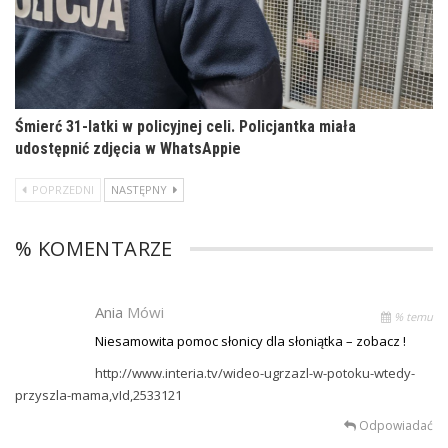
Śmierć 31-latki w policyjnej celi. Policjantka miała
udostępnić zdjęcia w WhatsAppie
POPRZEDNI
NASTĘPNY
% KOMENTARZE
Ania
Mówi
% temu
Niesamowita pomoc słonicy dla słoniątka – zobacz !
http://www.interia.tv/wideo-ugrzazl-w-potoku-wtedy-
przyszla-mama,vId,2533121
Odpowiadać