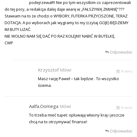
podejrzewał!!! Nie po tym wszystkim co zaprezentowali
do tej pory, a redakcja dalej daje wiarę w „FAŁSZYWĄ ZMIANĘ”???
Stawiam na to że chodzi o WYBORY, FUTERKA PRZYCISZONE, TERAZ
DOTACJA. A po wyborach jak wygramy to my (czytaj GOJE) BĘDZIEMY
IM BUTY LIZAĆ.
NIE WOLNO NAM SIĘ DAĆ PO RAZ KOLEJNY NABIĆ W BUTELKĘ.
CWP
Odpowiadać
Krzysztof
Mówi
% temu
Masz rację Paweł – tak będzie . To wszystko
ściema.
Aalfa.oomega
Mówi
% temu
To trzeba mieć tupet: opluwają własny kraj i jeszcze
chcą na to otrzymywać finanse!
Odpowiadać