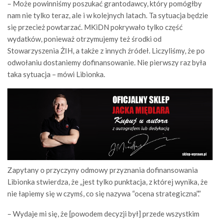
– Może powinniśmy poszukać grantodawcy, który pomógłby
nam nie tylko teraz, ale i w kolejnych latach. Ta sytuacja będzie
się przecież powtarzać. MKiDN pokrywało tylko część
wydatków, ponieważ otrzymujemy też środki od
Stowarzyszenia ŻIH, a także z innych źródeł. Liczyliśmy, że po
odwołaniu dostaniemy dofinansowanie. Nie pierwszy raz była
taka sytuacja – mówi Libionka.
Zapytany o przyczyny odmowy przyznania dofinansowania
Libionka stwierdza, że „jest tylko punktacja, z której wynika, że
nie łapiemy się w czymś, co się nazywa “ocena strategiczna”.”
– Wydaje mi się, że [powodem decyzji był] przede wszystkim