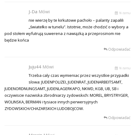
J-Da
Mówi
% temu
nie wierzę by te kirkutowe pachoło – palanty zapalili
„światełko w tunelu”. Istotnie, może chodzić o wybory a
pod stołem wyfutrują suwerena z nawiązką a przeprosinom nie
będzie końca
Odpowiadać
Juju44
Mówi
% temu
Trzeba caly czas wymieniac przez wszystkie przypadki
slowa: JUDENPOLIZEI, JUDENRAT, JUDENARBEITSAMT,
JUDENORDNUNGSAMT, JUDENLAGERKAPO, NKWD, KGB, UB, SB i
oczywiscie nazwiska zbrodniarzy zydowskich: MOREL, BRYSTRYGER,
WOLINSKA, BERMAN i tysiace innych perwersyjnych
ZYDOWSKICH/CHAZARSKICH LUDOBOJCOW.
Odpowiadać
Marcin
Mówi