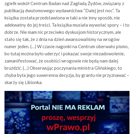
zgiełk wokół Centrum Badan nad Zagładą Żydów, związany z
publikacją dwutomowego wydawnictwa “Dalej jest noc”. Ta
książka została przedstawiona w taki a nie inny sposób, nie
adekwatny do jej treści. Ta książka musiała wywołać spory – i to
dobrze. Nie mam nic przeciwko dyskusjom historycznym, ale
stało się tak, że z dnia na dzień awansowaliśmy na wrogów
numer jeden. (…) W czasie nagonki na Centrum oberwało pismo,
bo tutaj można było uderzyć i pokazać swoje niezadowolenie,
zamanifestować, że osobiści wrogowie nie będą nam dalej
bruździć. (…) Obserwując poczynania ministra Glińskiego, to
chyba była jego suwerenna decyzja, by grantu nie przyznawać –
skarży się Libionka.