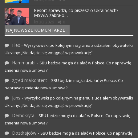
Resort sprawdzi, co piszesz o Ukraińcach?
MSWiA zabrało…
lip 30, 2026
0
NAJNOWSZE KOMENTARZE
Flex
-
Wyrzykowski po kolejnym nagraniu z udziałem obywatelki
Ukrainy: „Nie dajcie się wciągnąć w prowokację”
Hammurabi
-
SBU będzie mogła działać w Polsce. Co naprawdę
zmienia nowa umowa?
zgred malkontent
-
SBU będzie mogła działać w Polsce. Co
naprawdę zmienia nowa umowa?
Jans
-
Wyrzykowski po kolejnym nagraniu z udziałem obywatelki
Ukrainy: „Nie dajcie się wciągnąć w prowokację”
Demokryta
-
SBU będzie mogła działać w Polsce. Co naprawdę
zmienia nowa umowa?
Dozdrajców
-
SBU będzie mogła działać w Polsce. Co naprawdę