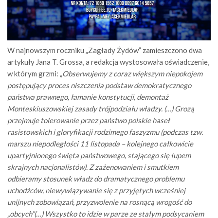
W najnowszym roczniku „Zagłady Żydów” zamieszczono dwa
artykuły Jana T. Grossa, a redakcja wystosowała oświadczenie,
w którym grzmi: „
Obserwujemy z coraz większym niepokojem
postępujący proces niszczenia podstaw demokratycznego
państwa prawnego, łamanie konstytucji, demontaż
Monteskiuszowskiej zasady trójpodziału władzy. (…) Grozą
przejmuje tolerowanie przez państwo polskie haseł
rasistowskich i gloryfikacji rodzimego faszyzmu (podczas tzw.
marszu niepodległości 11 listopada – kolejnego całkowicie
upartyjnionego święta państwowego, stającego się łupem
skrajnych nacjonalistów). Z zażenowaniem i smutkiem
odbieramy stosunek władz do dramatycznego problemu
uchodźców, niewywiązywanie się z przyjętych wcześniej
unijnych zobowiązań, przyzwolenie na rosnącą wrogość do
„obcych”(…) Wszystko to idzie w parze ze stałym podsycaniem