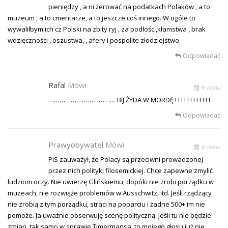
pieniędzy , a ni żerować na podatkach Polaków , a to
muzeum , a to cmentarze, a to jeszcze coś innego. W ogóle to
wywaliłbym ich cz Polski na zbity ryj , za podłośc ,kłamstwa , brak
wdzięczności , oszustwa, , afery i pospolite złodziejstwo.
Odpowiadać
Rafal
Mówi
% temu
……………………………… BIJ ŻYDA W MORDĘ ! ! ! ! ! ! ! ! ! ! ! !
Odpowiadać
Prawyobywatel
Mówi
% temu
PiS zauważył, że Polacy są przeciwni prowadzonej
przez nich polityki filosemickiej. Chce zapewne zmylić
ludziom oczy. Nie uwierzę Glińskiemu, dopóki nie zrobi porządku w
muzeach, nie rozwiąże problemów w Ausschwitz, itd. Jeśli rządzący
nie zrobią z tym porządku, straci na poparciu i żadne 500+ im nie
pomoże. Ja uważnie obserwuję scenę polityczną. Jeśli tu nie będzie
zmian, tak samo w sprawie Timermansa, to mojego głosu już nie