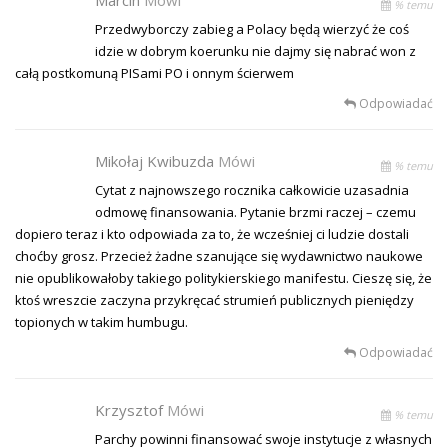
% temu
Przedwyborczy zabieg a Polacy będą wierzyć że coś
idzie w dobrym koerunku nie dajmy się nabrać won z
całą postkomuną PISami PO i onnym ścierwem
Odpowiadać
Mikołaj Kwibuzda
Mówi
% temu
Cytat z najnowszego rocznika całkowicie uzasadnia
odmowę finansowania. Pytanie brzmi raczej – czemu
dopiero teraz i kto odpowiada za to, że wcześniej ci ludzie dostali
choćby grosz. Przecież żadne szanujące się wydawnictwo naukowe
nie opublikowałoby takiego politykierskiego manifestu. Cieszę się, że
ktoś wreszcie zaczyna przykręcać strumień publicznych pieniędzy
topionych w takim humbugu.
Odpowiadać
Krzysztof
Mówi
% temu
Parchy powinni finansować swoje instytucje z własnych