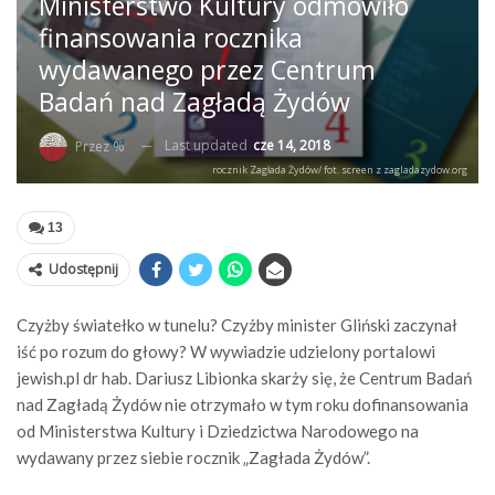
Ministerstwo Kultury odmówiło
finansowania rocznika
wydawanego przez Centrum
Badań nad Zagładą Żydów
Last updated
cze 14, 2018
Przez %
rocznik Zagłada Żydów/ fot. screen z zagladazydow.org
13
Udostępnij
Czyżby światełko w tunelu? Czyżby minister Gliński zaczynał
iść po rozum do głowy? W wywiadzie udzielony portalowi
jewish.pl dr hab. Dariusz Libionka skarży się, że Centrum Badań
nad Zagładą Żydów nie otrzymało w tym roku dofinansowania
od Ministerstwa Kultury i Dziedzictwa Narodowego na
wydawany przez siebie rocznik „Zagłada Żydów”.