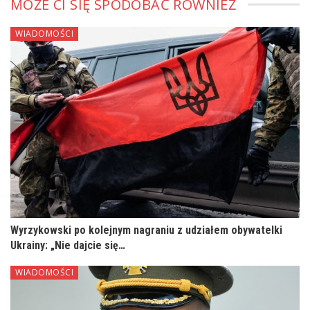
MOŻE CI SIĘ SPODOBAĆ RÓWNIEŻ
WIADOMOŚCI
Wyrzykowski po kolejnym nagraniu z udziałem obywatelki
Ukrainy: „Nie dajcie się…
WIADOMOŚCI