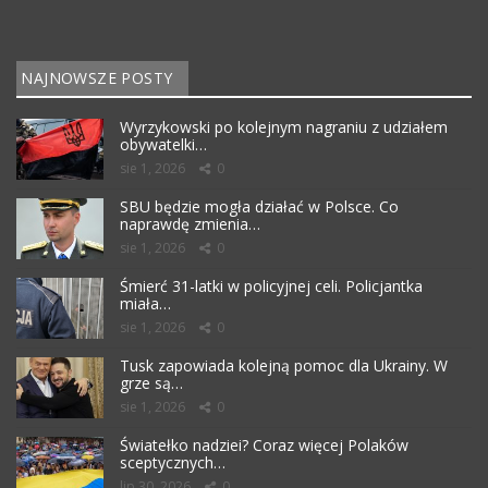
NAJNOWSZE POSTY
Wyrzykowski po kolejnym nagraniu z udziałem
obywatelki…
sie 1, 2026
0
SBU będzie mogła działać w Polsce. Co
naprawdę zmienia…
sie 1, 2026
0
Śmierć 31-latki w policyjnej celi. Policjantka
miała…
sie 1, 2026
0
Tusk zapowiada kolejną pomoc dla Ukrainy. W
grze są…
sie 1, 2026
0
Światełko nadziei? Coraz więcej Polaków
sceptycznych…
lip 30, 2026
0