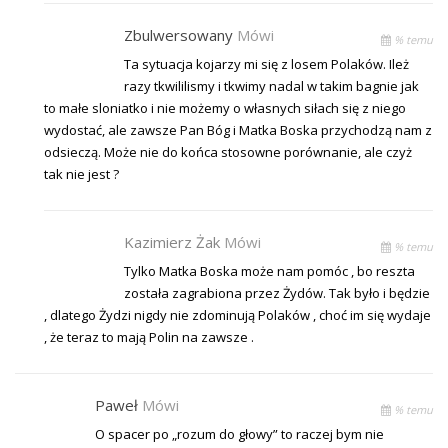
Zbulwersowany
Mówi
% temu
Ta sytuacja kojarzy mi się z losem Polaków. Ileż
razy tkwililismy i tkwimy nadal w takim bagnie jak
to małe sloniatko i nie możemy o własnych siłach się z niego
wydostać, ale zawsze Pan Bóg i Matka Boska przychodzą nam z
odsieczą. Może nie do końca stosowne porównanie, ale czyż
tak nie jest ?
Kazimierz Żak
Mówi
% temu
Tylko Matka Boska może nam pomóc , bo reszta
została zagrabiona przez Żydów. Tak było i będzie
, dlatego Żydzi nigdy nie zdominują Polaków , choć im się wydaje
, że teraz to mają Polin na zawsze .
Paweł
Mówi
% temu
O spacer po „rozum do głowy” to raczej bym nie