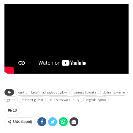
```
centrum badań nad zagładą żydów
dariusz libionka
dofinansowanie
grant
minister gliński
ministerstwo kultury
zagłada żydów
13
Udostępnij