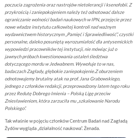
poczucia zagrożenia oraz nastrojów nietolerancji i ksenofobii. Z
przykrością i zaniepokojeniem należy też odnotować dalsze
ograniczanie wolności badań naukowych w IPN, przejęcie przez
nowe władze instytutu całkowitej kontroli nad ważnym
wydawnictwem historycznym „Pamięć i Sprawiedliwość”, czystki
personalne, daleko posuniętą wyrozumiałość dla antysemickich
wypowiedzi pracowników tej instytucji, nie mówiąc już o
jawnych próbach kwestionowania ustaleń śledztwa
dotyczącego mordu w Jedwabnem. Wywołuje to w nas,
badaczach Zagłady, głębokie zaniepokojenie.Z oburzeniem
odnotowujemy brutalny atak na prof. Jana Grabowskiego,
jednego z członków redakcji, przeprowadzony latem tego roku
przez Redutę Dobrego Imienia – Polską Ligę przeciw
Zniesławieniom, która zarzuciła mu „szkalowanie Narodu
Polskiego”.
Tak właśnie w pojęciu członków Centrum Badań nad Zagładą
Żydów wygląda „działalność naukowa”. Żenada.