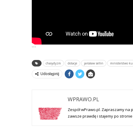
```
chasydyzm
dotacje
jarosław sellin
ministerstwo ku
Udostępnij
WPRAWO.PL
Zespół wPrawo.pl. Zapraszamy na 
zawsze prawdę i stajemy po stronie 