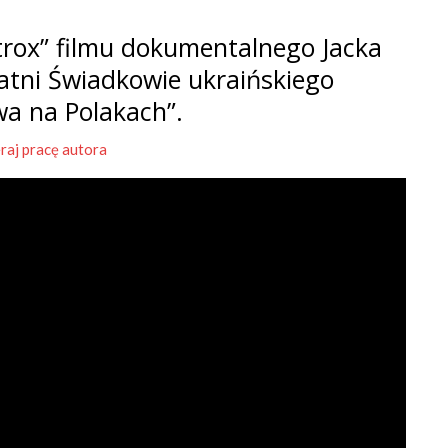
rox” filmu dokumentalnego Jacka
tatni Świadkowie ukraińskiego
wa na Polakach”.
raj pracę autora