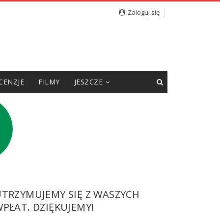
Zaloguj się
CENZJE
FILMY
JESZCZE
UTRZYMUJEMY SIĘ Z WASZYCH
PŁAT. DZIĘKUJEMY!