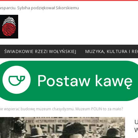
 wsparciu. Sybiha podziękował Sikorskiemu
ŚWIADKOWIE RZEZI WOŁYŃSKIEJ
MUZYKA, KULTURA I RE
dzie wspierać budowę muzeum chasydyzmu. Muzeum POLIN to za mało?
W