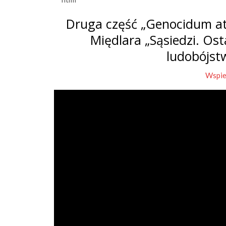
Druga część „Genocidum at
Międlara „Sąsiedzi. Os
ludobójst
Wspie