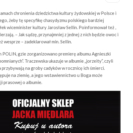
ramach chronienia dziedzictwa kultury żydowskiej w Polsce i
go, żeby tę specyfikę chasydyzmu polskiego bardziej
k wiceminister kultury Jarosław Sellin. Poinformował też ,
ierzają. – Jak sądzę, przynajmniej z jednej z nich będzie owoc i
ż wesprze – zadeklarował min. Sellin.
h POLIN, gzie zorganizowano premierę albumu Agnieszki
mnianych”. Traczewska ukazuje w albumie „jorzeity”, czyli
 przybywają na groby cadyków w rocznicę ich śmierci.
tępuje na ziemię, a jego wstawiennictwo u Boga może
i prasowej o albumie.