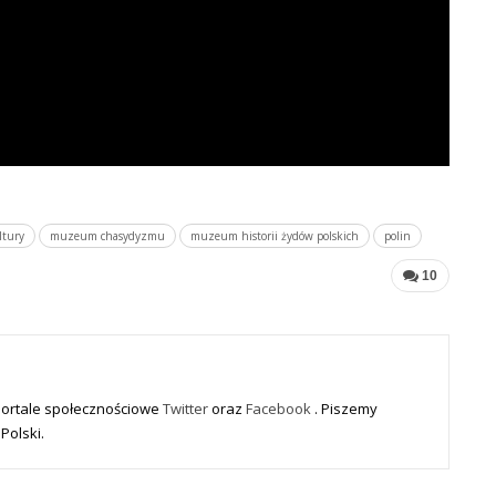
ltury
muzeum chasydyzmu
muzeum historii żydów polskich
polin
10
portale społecznościowe
Twitter
oraz
Facebook
. Piszemy
Polski.