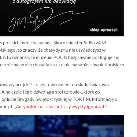
lskich było chasydami. Skoro minister Sellin widzi
kiego, to znaczy, że chasydyzmu nie uświadczysz w
. A to oznacza, że muzeum POLIN bezprawnie posługuje się
em nie ma w nim chasydyzmu, to nie ma w nim również polskich
kowany projekt? To jest ewenement na skalę światową –
 A na czele tego dziwoląga stoi człowiek, którego
o oplucie Brygady Świętokrzyskiej w TOK FM. Informację o
nie pt.
„Antypolski paszkwilant, czy zwykły ignorant?”