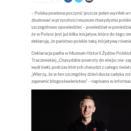
– Polska powinna poczynić jeszcze jeden wysiłek w 
zbudować w przyszłości muzeum chasydyzmu polskie
szczegółowo opowiedzieć – powiedział w poniedziałe
że w Polsce jest już kilka inicjatyw, które do tego zm
deklaruję, że państwo polskie taką inicjatywę równie
Deklaracja padła w Muzeum Historii Żydów Polskic
Traczewskiej „Chasydzkie powroty do miejsc nie-zapo
wędrówki, podczas których chasydzi z całego świata
„Wierzą, że w ten szczególny dzień dusza cadyka zs
zapewnić błogosławieństwo” – napisano w informacj