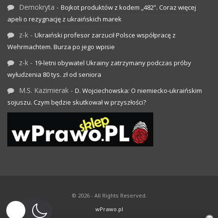
Demokryta
-
Bojkot produktów z kodem „482”. Coraz więcej
apeli o rezygnację z ukraińskich marek
z-k
-
Ukraiński profesor zarzucił Polsce współpracę z
Wehrmachtem. Burza po jego wpisie
z-k
-
19-letni obywatel Ukrainy zatrzymany podczas próby
wyłudzenia 80 tys. zł od seniora
M.S. Kazimierak
-
D. Wojciechowska: O niemiecko-ukraińskim
sojuszu. Czym będzie skutkował w przyszłości?
© 2026 - All Rights Reserved.
wPrawo.pl