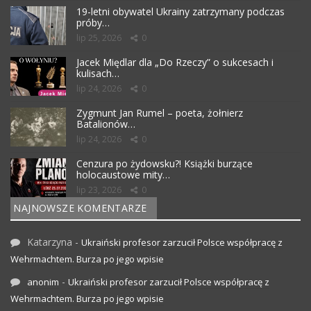
19-letni obywatel Ukrainy zatrzymany podczas
próby…
lip 25, 2026
0
Jacek Międlar dla „Do Rzeczy” o sukcesach i
kulisach…
lip 24, 2026
0
Zygmunt Jan Rumel – poeta, żołnierz
Batalionów…
lip 24, 2026
0
Cenzura po żydowsku?! Książki burzące
holocaustowe mity…
lip 23, 2026
0
NAJNOWSZE KOMENTARZE
Katarzyna
-
Ukraiński profesor zarzucił Polsce współpracę z
Wehrmachtem. Burza po jego wpisie
-
anonim
Ukraiński profesor zarzucił Polsce współpracę z
Wehrmachtem. Burza po jego wpisie