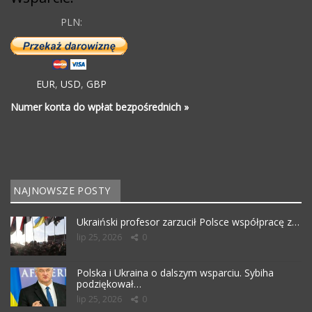
PLN:
EUR
,
USD
,
GBP
Numer konta do wpłat bezpośrednich »
NAJNOWSZE POSTY
Ukraiński profesor zarzucił Polsce współpracę z…
lip 25, 2026
0
Polska i Ukraina o dalszym wsparciu. Sybiha
podziękował…
lip 25, 2026
0