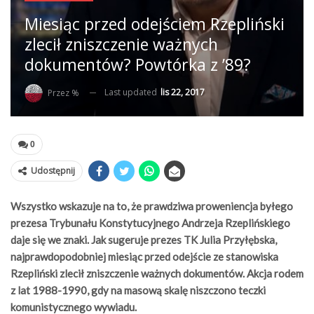
Miesiąc przed odejściem Rzepliński
zlecił zniszczenie ważnych
dokumentów? Powtórka z ’89?
Last updated
lis 22, 2017
Przez %
0
Udostępnij
Wszystko wskazuje na to, że prawdziwa proweniencja byłego
prezesa Trybunału Konstytucyjnego Andrzeja Rzeplińskiego
daje się we znaki. Jak sugeruje prezes TK Julia Przyłębska,
najprawdopodobniej miesiąc przed odejście ze stanowiska
Rzepliński zlecił zniszczenie ważnych dokumentów. Akcja rodem
z lat 1988-1990, gdy na masową skalę niszczono teczki
komunistycznego wywiadu.