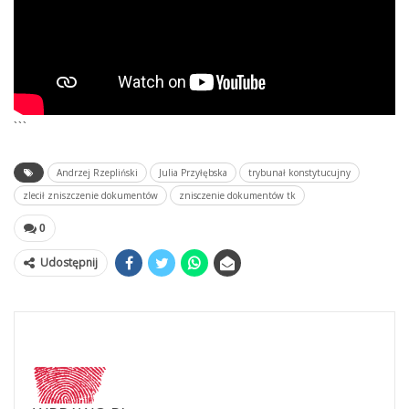
```
Andrzej Rzepliński
Julia Przyłębska
trybunał konstytucujny
zlecił zniszczenie dokumentów
znisczenie dokumentów tk
0
Udostępnij