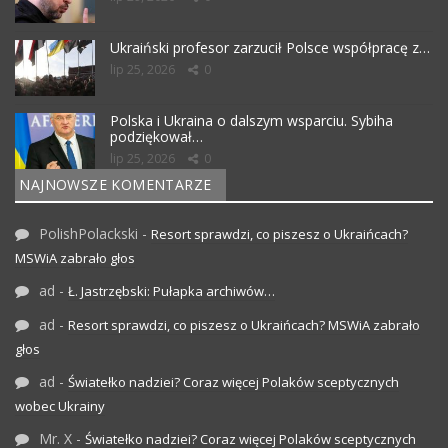
Ukraiński profesor zarzucił Polsce współpracę z…
lip 25, 2026
0
Polska i Ukraina o dalszym wsparciu. Sybiha
podziękował…
lip 25, 2026
0
NAJNOWSZE KOMENTARZE
PolishPolackski
-
Resort sprawdzi, co piszesz o Ukraińcach?
MSWiA zabrało głos
ad
-
Ł. Jastrzębski: Pułapka archiwów…
ad
-
Resort sprawdzi, co piszesz o Ukraińcach? MSWiA zabrało
głos
ad
-
Światełko nadziei? Coraz więcej Polaków sceptycznych
wobec Ukrainy
Mr. X
-
Światełko nadziei? Coraz więcej Polaków sceptycznych