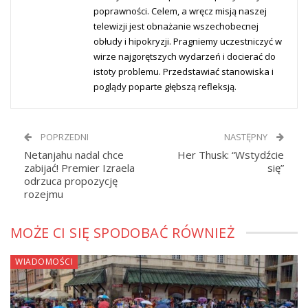
poprawności. Celem, a wręcz misją naszej
telewizji jest obnażanie wszechobecnej
obłudy i hipokryzji. Pragniemy uczestniczyć w
wirze najgorętszych wydarzeń i docierać do
istoty problemu. Przedstawiać stanowiska i
poglądy poparte głębszą refleksją.
POPRZEDNI
NASTĘPNY
Netanjahu nadal chce
Her Thusk: “Wstydźcie
zabijać! Premier Izraela
się”
odrzuca propozycję
rozejmu
MOŻE CI SIĘ SPODOBAĆ RÓWNIEŻ
WIADOMOŚCI