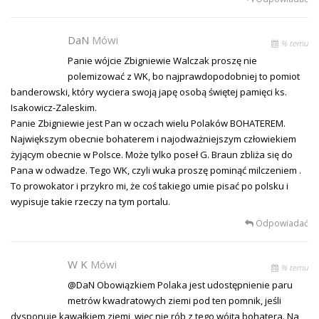
DaN
Mówi
% temu
Panie wójcie Zbigniewie Walczak proszę nie
polemizować z WK, bo najprawdopodobniej to pomiot
banderowski, który wyciera swoją japę osobą świętej pamięci ks.
Isakowicz-Zaleskim.
Panie Zbigniewie jest Pan w oczach wielu Polaków BOHATEREM.
Największym obecnie bohaterem i najodważniejszym człowiekiem
żyjącym obecnie w Polsce. Może tylko poseł G. Braun zbliża się do
Pana w odwadze. Tego WK, czyli wuka proszę pominąć milczeniem .
To prowokator i przykro mi, że coś takiego umie pisać po polsku i
wypisuje takie rzeczy na tym portalu.
Odpowiadać
W K
Mówi
% temu
@DaN Obowiązkiem Polaka jest udostępnienie paru
metrów kwadratowych ziemi pod ten pomnik, jeśli
dysponuje kawałkiem ziemi, więc nie rób z tego wójta bohatera. Na