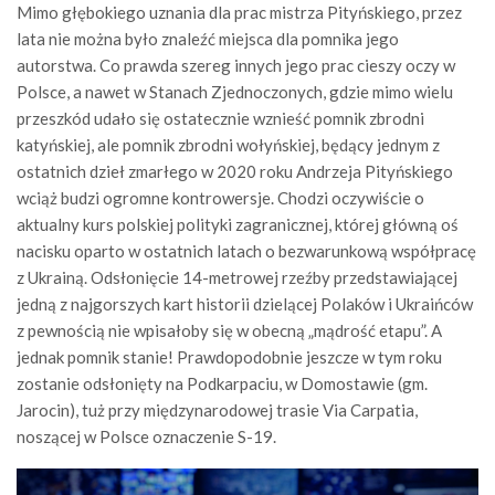
Mimo głębokiego uznania dla prac mistrza Pityńskiego, przez
lata nie można było znaleźć miejsca dla pomnika jego
autorstwa. Co prawda szereg innych jego prac cieszy oczy w
Polsce, a nawet w Stanach Zjednoczonych, gdzie mimo wielu
przeszkód udało się ostatecznie wznieść pomnik zbrodni
katyńskiej, ale pomnik zbrodni wołyńskiej, będący jednym z
ostatnich dzieł zmarłego w 2020 roku Andrzeja Pityńskiego
wciąż budzi ogromne kontrowersje. Chodzi oczywiście o
aktualny kurs polskiej polityki zagranicznej, której główną oś
nacisku oparto w ostatnich latach o bezwarunkową współpracę
z Ukrainą. Odsłonięcie 14-metrowej rzeźby przedstawiającej
jedną z najgorszych kart historii dzielącej Polaków i Ukraińców
z pewnością nie wpisałoby się w obecną „mądrość etapu”. A
jednak pomnik stanie! Prawdopodobnie jeszcze w tym roku
zostanie odsłonięty na Podkarpaciu, w Domostawie (gm.
Jarocin), tuż przy międzynarodowej trasie Via Carpatia,
noszącej w Polsce oznaczenie S-19.