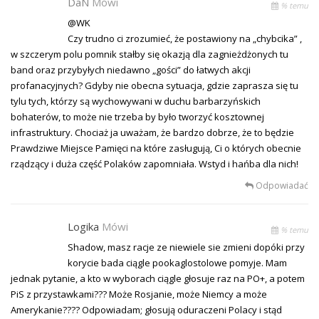
DaN
Mówi
% temu
@WK
Czy trudno ci zrozumieć, że postawiony na „chybcika” ,
w szczerym polu pomnik stałby się okazją dla zagnieżdżonych tu
band oraz przybyłych niedawno „gości” do łatwych akcji
profanacyjnych? Gdyby nie obecna sytuacja, gdzie zaprasza się tu
tylu tych, którzy są wychowywani w duchu barbarzyńskich
bohaterów, to może nie trzeba by było tworzyć kosztownej
infrastruktury. Chociaż ja uważam, że bardzo dobrze, że to będzie
Prawdziwe Miejsce Pamięci na które zasługują, Ci o których obecnie
rządzący i duża część Polaków zapomniała. Wstyd i hańba dla nich!
Odpowiadać
Logika
Mówi
% temu
Shadow, masz racje ze niewiele sie zmieni dopóki przy
korycie bada ciągle pookaglostolowe pomyje. Mam
jednak pytanie, a kto w wyborach ciągle głosuje raz na PO+, a potem
PiS z przystawkami??? Może Rosjanie, może Niemcy a może
Amerykanie???? Odpowiadam; głosują oduraczeni Polacy i stąd