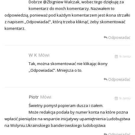
Dobrze @Zbigniew Walczak, wobec tego dziękuję za
komentarz do moich komentarzy. Nazwałem to
odpowiedzią, ponieważ pod każdym komentarzem jest ikona strzałki
z napisem ,,Odpowiadać”, którą trzeba kliknąć, żeby skomentować
komentarz.
Odpowiadać
W K
Mówi
% temu
Tak, można skomentować nie klikając ikony
,,Odpowiadać”. Mniejsza o to.
Odpowiadać
Piotr
Mówi
% temu
Świetny pomysł popieram dusza i ciałem.
Może redakcja podała by numer konta na które pozna
wpłacić pieniądze na wsparcie inicjatywy upamiętnienia Ludobujstwa
na Wolyniu.Ukrainskiego banderowskiego ludobojstwa
Odpowiadać