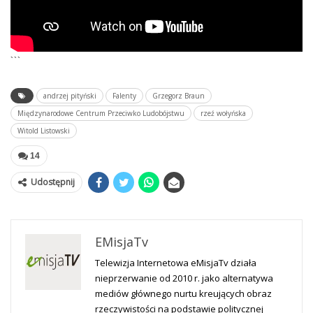
```
andrzej pityński
Falenty
Grzegorz Braun
Międzynarodowe Centrum Przeciwko Ludobójstwu
rzeź wołyńska
Witold Listowski
14
Udostępnij
EMisjaTv
Telewizja Internetowa eMisjaTv działa
nieprzerwanie od 2010 r. jako alternatywa
mediów głównego nurtu kreujących obraz
rzeczywistości na podstawie politycznej