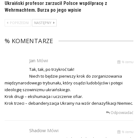
Ukraiński profesor zarzucił Polsce współpracę z
Wehrmachtem. Burza po jego wpisie
POPRZEDNI
NASTĘPNY
% KOMENTARZE
Jan
Mówi
% temu
Tak, tak, po trzykroć tak!
Niech to będzie pierwszy krok do zorganizowania
międzynarodowego trybunału, który osądzi ludobójców i potępi
ideologię szowinizmu ukraińskiego.
Krok drugi – ekshumacja i uczczenie ofiar.
Krok trzeci – debanderyzacja Ukrainy na wzór denazyfikacji Niemiec.
Odpowiadać
Shadow
Mówi
% temu