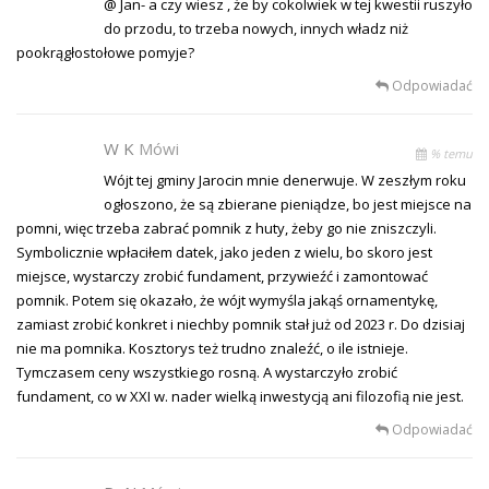
@ Jan- a czy wiesz , że by cokolwiek w tej kwestii ruszyło
do przodu, to trzeba nowych, innych władz niż
pookrągłostołowe pomyje?
Odpowiadać
W K
Mówi
% temu
Wójt tej gminy Jarocin mnie denerwuje. W zeszłym roku
ogłoszono, że są zbierane pieniądze, bo jest miejsce na
pomni, więc trzeba zabrać pomnik z huty, żeby go nie zniszczyli.
Symbolicznie wpłaciłem datek, jako jeden z wielu, bo skoro jest
miejsce, wystarczy zrobić fundament, przywieźć i zamontować
pomnik. Potem się okazało, że wójt wymyśla jakąś ornamentykę,
zamiast zrobić konkret i niechby pomnik stał już od 2023 r. Do dzisiaj
nie ma pomnika. Kosztorys też trudno znaleźć, o ile istnieje.
Tymczasem ceny wszystkiego rosną. A wystarczyło zrobić
fundament, co w XXI w. nader wielką inwestycją ani filozofią nie jest.
Odpowiadać