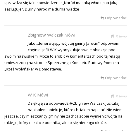
sprawdza się takie powiedzenie „Naród ma taką władzę na jaką
zasługuje”. Durny narod ma durna władze
Odpowiadać
Zbigniew Walczak
Mówi
% temu
Jako „denerwujący wójt tej gminy Jarocin” odpowiem
chętnie, jeśli W K wyartykułuje swoje obiekcje pod
swoim nazwiskiem. Może to zrobić w komentarzach pod tą relacją
umieszczoną na stronie Społecznego Komitetu Budowy Pomnika
„Rzeź Wołyńska” w Domostawie.
Odpowiadać
W K
Mówi
% temu
Dziękuję za odpowiedź @Zbigniew Walczak Już tutaj
napisałem obiekcje, które chciałem napisać. Nie wiem
jeszcze, czy mieszkańcy gminy nie zachcą sobie wymienić wójta na
takiego, który nie chce pomnika, ale to się niedługo okaże.