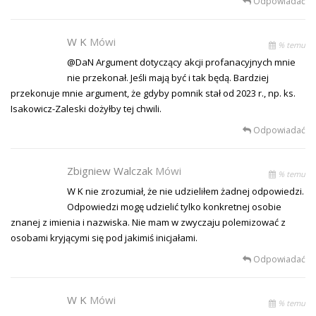
Odpowiadać
W K
Mówi
% temu
@DaN Argument dotyczący akcji profanacyjnych mnie
nie przekonał. Jeśli mają być i tak będą. Bardziej
przekonuje mnie argument, że gdyby pomnik stał od 2023 r., np. ks.
Isakowicz-Zaleski dożyłby tej chwili.
Odpowiadać
Zbigniew Walczak
Mówi
% temu
W K nie zrozumiał, że nie udzieliłem żadnej odpowiedzi.
Odpowiedzi mogę udzielić tylko konkretnej osobie
znanej z imienia i nazwiska. Nie mam w zwyczaju polemizować z
osobami kryjącymi się pod jakimiś inicjałami.
Odpowiadać
W K
Mówi
% temu