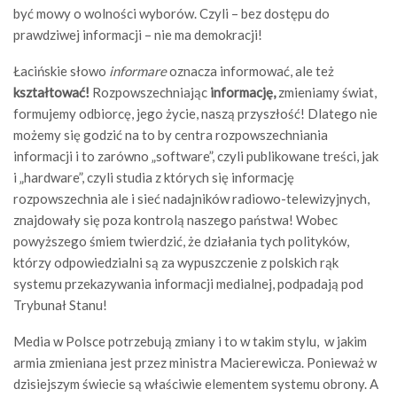
być mowy o wolności wyborów. Czyli – bez dostępu do
prawdziwej informacji – nie ma demokracji!
Łacińskie słowo
informare
oznacza informować, ale też
kształtować!
Rozpowszechniając
informację,
zmieniamy świat,
formujemy odbiorcę, jego życie, naszą przyszłość! Dlatego nie
możemy się godzić na to by centra rozpowszechniania
informacji i to zarówno „software”, czyli publikowane treści, jak
i „hardware”, czyli studia z których się informację
rozpowszechnia ale i sieć nadajników radiowo-telewizyjnych,
znajdowały się poza kontrolą naszego państwa! Wobec
powyższego śmiem twierdzić, że działania tych polityków,
którzy odpowiedzialni są za wypuszczenie z polskich rąk
systemu przekazywania informacji medialnej, podpadają pod
Trybunał Stanu!
Media w Polsce potrzebują zmiany i to w takim stylu, w jakim
armia zmieniana jest przez ministra Macierewicza. Ponieważ w
dzisiejszym świecie są właściwie elementem systemu obrony. A