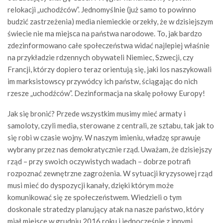
relokacji „uchodźców”. Jednomyślnie (już samo to powinno
budzić zastrzeżenia) media niemieckie orzekły, że w dzisiejszym
świecie nie ma miejsca na państwa narodowe. To, jak bardzo
zdezinformowano całe społeczeństwa widać najlepiej właśnie
na przykładzie rdzennych obywateli Niemiec, Szwecji, czy
Francji, którzy dopiero teraz orientują się, jaki los naszykowali
im marksistowscy przywódcy ich państw, ściągając do nich
rzesze „uchodźców”. Dezinformacja na skalę połowy Europy!
Jak się bronić? Przede wszystkim musimy mieć armaty i
samoloty, czyli media, sterowane z centrali, ze sztabu, tak jak to
się robi w czasie wojny. W naszym imieniu, władzę sprawuje
wybrany przez nas demokratycznie rząd. Uważam, że dzisiejszy
rząd – przy swoich oczywistych wadach – dobrze potrafi
rozpoznać zewnętrzne zagrożenia. W sytuacji kryzysowej rząd
musi mieć do dyspozycji kanały, dzięki którym może
komunikować się ze społeczeństwem. Wiedzieli o tym
doskonale stratedzy planujący atak na nasze państwo, który
miał miejsce w grudniu 2016 roku i jednocześnie z innymi