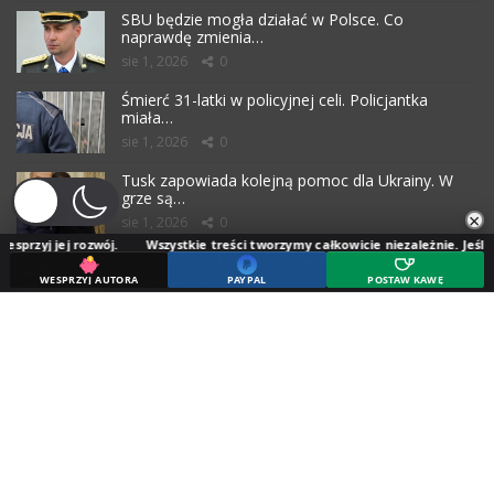
SBU będzie mogła działać w Polsce. Co
naprawdę zmienia…
sie 1, 2026
0
Śmierć 31-latki w policyjnej celi. Policjantka
miała…
sie 1, 2026
0
Tusk zapowiada kolejną pomoc dla Ukrainy. W
grze są…
×
sie 1, 2026
0
j rozwój.
Wszystkie treści tworzymy całkowicie niezależnie. Jeśli doceniasz 
Światełko nadziei? Coraz więcej Polaków
sceptycznych…
WESPRZYJ AUTORA
POSTAW KAWĘ
PAYPAL
lip 30, 2026
0
Resort sprawdzi, co piszesz o Ukraińcach?
MSWiA zabrało…
lip 30, 2026
0
NAJNOWSZE KOMENTARZE
Flex
-
Wyrzykowski po kolejnym nagraniu z udziałem obywatelki
Ukrainy: „Nie dajcie się wciągnąć w prowokację”