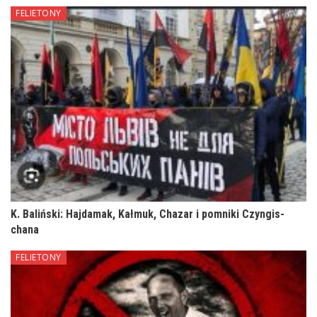
FELIETONY
K. Baliński: Hajdamak, Kałmuk, Chazar i pomniki Czyngis-
chana
FELIETONY