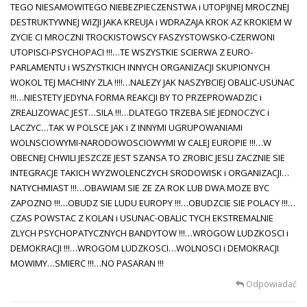
TEGO NIESAMOWITEGO NIEBEZPIECZENSTWA i UTOPIJNEJ MROCZNEJ
DESTRUKTYWNEJ WIZJI JAKA KREUJA i WDRAZAJA KROK AZ KROKIEM W
ZYCIE CI MROCZNI TROCKISTOWSCY FASZYSTOWSKO-CZERWONI
UTOPISCI-PSYCHOPACI !!!…TE WSZYSTKIE SCIERWA Z EURO-
PARLAMENTU i WSZYSTKICH INNYCH ORGANIZACJI SKUPIONYCH
WOKOL TEJ MACHINY ZLA !!!!…NALEZY JAK NASZYBCIEJ OBALIC-USUNAC
!!!…NIESTETY JEDYNA FORMA REAKCJI BY TO PRZEPROWADZIC i
ZREALIZOWAC JEST…SILA !!!…DLATEGO TRZEBA SIE JEDNOCZYC i
LACZYC…TAK W POLSCE JAK i Z INNYMI UGRUPOWANIAMI
WOLNSCIOWYMI-NARODOWOSCIOWYMI W CALEJ EUROPIE !!!…W
OBECNEJ CHWILI JESZCZE JEST SZANSA TO ZROBIC JESLI ZACZNIE SIE
INTEGRACJE TAKICH WYZWOLENCZYCH SRODOWISK i ORGANIZACJI…
NATYCHMIAST !!!…OBAWIAM SIE ZE ZA ROK LUB DWA MOZE BYC
ZAPOZNO !!!…OBUDZ SIE LUDU EUROPY !!!…OBUDZCIE SIE POLACY !!!…
CZAS POWSTAC Z KOLAN i USUNAC-OBALIC TYCH EKSTREMALNIE
ZLYCH PSYCHOPATYCZNYCH BANDYTOW !!!…WROGOW LUDZKOSCI i
DEMOKRACJI !!!…WROGOM LUDZKOSCI…WOLNOSCI i DEMOKRACJI
MOWIMY…SMIERC !!!…NO PASARAN !!!
Odpowiadać