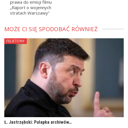
prawa do emisji filmu
„Raport o wojennych
stratach Warszawy”
MOŻE CI SIĘ SPODOBAĆ RÓWNIEŻ
FELIETONY
Ł. Jastrzębski: Pułapka archiwów…