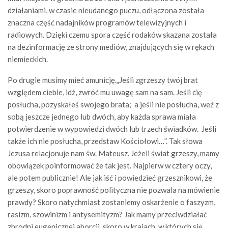
działaniami, w czasie nieudanego puczu, odłączona została
znaczna część nadajników programów telewizyjnych i
radiowych. Dzięki czemu spora część rodaków skazana została
na dezinformację ze strony mediów, znajdujących się w rękach
niemieckich.
Po drugie musimy mieć amunicję.„Jeśli zgrzeszy twój brat
względem ciebie, idź, zwróć mu uwagę sam na sam. Jeśli cię
posłucha, pozyskałeś swojego brata; a jeśli nie posłucha, weź z
sobą jeszcze jednego lub dwóch, aby każda sprawa miała
potwierdzenie w wypowiedzi dwóch lub trzech świadków. Jeśli
także ich nie posłucha, przedstaw Kościołowi…”. Tak słowa
Jezusa relacjonuje nam św. Mateusz. Jeżeli świat grzeszy, mamy
obowiązek poinformować że tak jest. Najpierw w cztery oczy,
ale potem publicznie! Ale jak iść i powiedzieć grzesznikowi, że
grzeszy, skoro poprawność polityczna nie pozwala na mówienie
prawdy? Skoro natychmiast zostaniemy oskarżenie o faszyzm,
rasizm, szowinizm i antysemityzm? Jak mamy przeciwdziałać
zbrodni eugenicznej aborcji, skoro w krajach, w których się