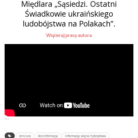
Międlara „Sąsiedzi. Ostatni
Świadkowie ukraińskiego
ludobójstwa na Polakach”.
Wspieraj pracę autora
```
cenzura
dezinformacja
informacja wojna hybrydowa