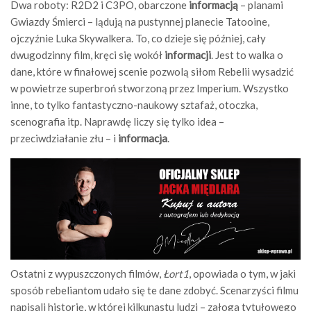
Dwa roboty: R2D2 i C3PO, obarczone
informacją
– planami
Gwiazdy Śmierci – lądują na pustynnej planecie Tatooine,
ojczyźnie Luka Skywalkera. To, co dzieje się później, cały
dwugodzinny film, kręci się wokół
informacji
. Jest to walka o
dane, które w finałowej scenie pozwolą siłom Rebelii wysadzić
w powietrze superbroń stworzoną przez Imperium. Wszystko
inne, to tylko fantastyczno-naukowy sztafaż, otoczka,
scenografia itp. Naprawdę liczy się tylko idea –
przeciwdziałanie złu – i
informacja
.
Ostatni z wypuszczonych filmów,
Łort1
, opowiada o tym, w jaki
sposób rebeliantom udało się te dane zdobyć. Scenarzyści filmu
napisali historię, w której kilkunastu ludzi – załoga tytułowego