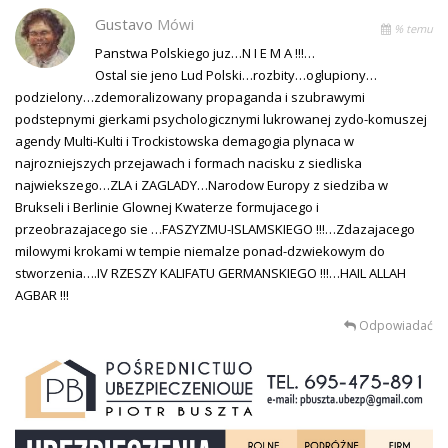
Gustavo
Mówi
% temu
Panstwa Polskiego juz…N I E M A !!!…
Ostal sie jeno Lud Polski…rozbity…oglupiony…
podzielony…zdemoralizowany propaganda i szubrawymi
podstepnymi gierkami psychologicznymi lukrowanej zydo-komuszej
agendy Multi-Kulti i Trockistowska demagogia plynaca w
najrozniejszych przejawach i formach nacisku z siedliska
najwiekszego…ZLA i ZAGLADY…Narodow Europy z siedziba w
Brukseli i Berlinie Glownej Kwaterze formujacego i
przeobrazajacego sie …FASZYZMU-ISLAMSKIEGO !!!…Zdazajacego
milowymi krokami w tempie niemalze ponad-dzwiekowym do
stworzenia….IV RZESZY KALIFATU GERMANSKIEGO !!!…HAIL ALLAH
AGBAR !!!
Odpowiadać