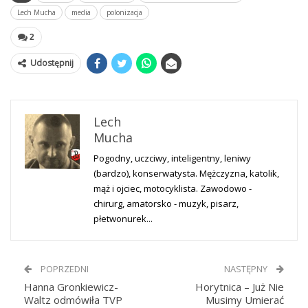
Lech Mucha
media
polonizacja
2
Udostępnij
Lech
Mucha
Pogodny, uczciwy, inteligentny, leniwy
(bardzo), konserwatysta. Mężczyzna, katolik,
mąż i ojciec, motocyklista. Zawodowo -
chirurg, amatorsko - muzyk, pisarz,
płetwonurek...
POPRZEDNI
NASTĘPNY
Hanna Gronkiewicz-
Horytnica – Już Nie
Waltz odmówiła TVP
Musimy Umierać