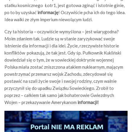
statku kosmicznego Łotr1, jest gotowa zginąć i istotnie ginie,
po to by uzyskać
informację
! Oczywiście pcha ich do tego idea.
Idea walki ze złym imperium niewolącym ludzi.
Czy ta historia – oczywiście wymyślona – jest wiarygodna?
Moim zdaniem tak. Ludzie są w stanie zaryzykować swoje
istnienie dla informacji i dla idei. Życie, rzeczywiste historie
konfliktów pokazują, że tak jest. Gdy śp. Pułkownik Kukliński
dowiedział się o tym, że w sowieckiej doktrynie wojennej
Polska miała zostać zniszczona atakiem nuklearnym, mającym
powstrzymać przemarsz wojsk Zachodu, zdecydował się
postawić na szali życie swoje i swojej rodziny, czym walnie
przyczynił się do upadku Związku Sowieckiego. Zrobił to
poprzez – całkiem tak samo jak bohaterowie Gwiezdnych
Wojen – przekazywanie Amerykanom
informacji!