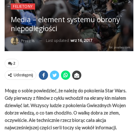
FELIETONY
Media – element systemu obrony
niepodległości
Last updated
wrz 16, 2017
Przez %
fot. pixabay.com
2
Udostępnij
Mogę o sobie powiedzieć, że należę do pokolenia Star Wars.
Gdy pierwszy z filmów z cyklu wchodził na ekrany kin miałem
dziewięć lat. Wszyscy ludzie z pokolenia Gwiezdnych Wojen
dobrze wiedzą, o co tam chodziło. O walkę dobra ze złem,
oczywiście. Ale technicznie rzecz biorąc cała akcja
najwcześniejszej części serii toczy się wokół informacji.