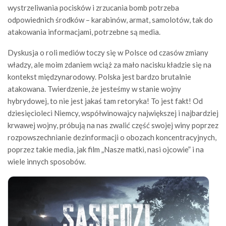
wystrzeliwania pocisków i zrzucania bomb potrzeba
odpowiednich środków – karabinów, armat, samolotów, tak do
atakowania informacjami, potrzebne są media.
Dyskusja o roli mediów toczy się w Polsce od czasów zmiany
władzy, ale moim zdaniem wciąż za mało nacisku kładzie się na
kontekst międzynarodowy. Polska jest bardzo brutalnie
atakowana. Twierdzenie, że jesteśmy w stanie wojny
hybrydowej, to nie jest jakaś tam retoryka! To jest fakt! Od
dziesięcioleci Niemcy, współwinowajcy największej i najbardziej
krwawej wojny, próbują na nas zwalić część swojej winy poprzez
rozpowszechnianie dezinformacji o obozach koncentracyjnych,
poprzez takie media, jak film „Nasze matki, nasi ojcowie” i na
wiele innych sposobów.