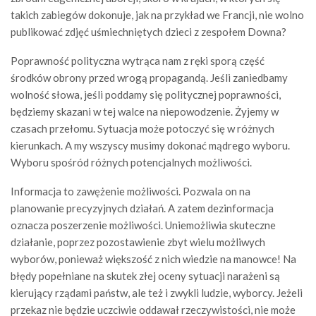
takich zabiegów dokonuje, jak na przykład we Francji, nie wolno
publikować zdjęć uśmiechniętych dzieci z zespołem Downa?
Poprawność polityczna wytrąca nam z ręki sporą część
środków obrony przed wrogą propagandą. Jeśli zaniedbamy
wolność słowa, jeśli poddamy się politycznej poprawności,
będziemy skazani w tej walce na niepowodzenie. Żyjemy w
czasach przełomu. Sytuacja może potoczyć się w różnych
kierunkach. A my wszyscy musimy dokonać mądrego wyboru.
Wyboru spośród różnych potencjalnych możliwości.
Informacja to zawężenie możliwości. Pozwala on na
planowanie precyzyjnych działań. A zatem dezinformacja
oznacza poszerzenie możliwości. Uniemożliwia skuteczne
działanie, poprzez pozostawienie zbyt wielu możliwych
wyborów, ponieważ większość z nich wiedzie na manowce! Na
błędy popełniane na skutek złej oceny sytuacji narażeni są
kierujący rządami państw, ale też i zwykli ludzie, wyborcy. Jeżeli
przekaz nie będzie uczciwie oddawał rzeczywistości, nie może