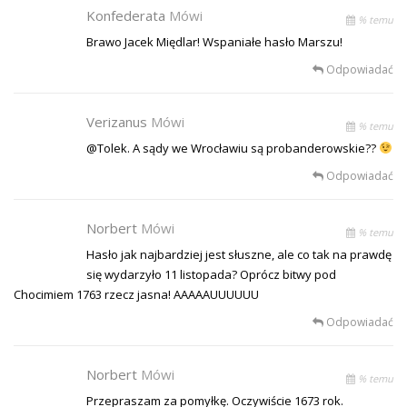
Konfederata
Mówi
% temu
Brawo Jacek Międlar! Wspaniałe hasło Marszu!
Odpowiadać
Verizanus
Mówi
% temu
@Tolek. A sądy we Wrocławiu są probanderowskie??
Odpowiadać
Norbert
Mówi
% temu
Hasło jak najbardziej jest słuszne, ale co tak na prawdę
się wydarzyło 11 listopada? Oprócz bitwy pod
Chocimiem 1763 rzecz jasna! AAAAAUUUUUU
Odpowiadać
Norbert
Mówi
% temu
Przepraszam za pomyłkę. Oczywiście 1673 rok.