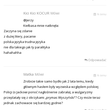
Kici Kici KOCUR
Mówi
% temu
@Jerzy
Kiełbasa mnie natknęła:
Zaczyna się zdanie
z dużej litery, pacanie
polska języka trudna języka
nie dla takiego jak ty paralityka
hahahahha
Odpowiadać
Matka
Mówi
% temu
Zrobicie takie samo bydło jak 2 lata temu, kiedy
głównym hasłem były wyzwiska względem polskiej
Policji (o Jackowi ponoć nagłośnienie zabrała), a wulgaryzmy
przeplatały się z okrzykami „prymas Wyszyński”? Czy może teraz
jednak zachowacie się bardziej godnie?