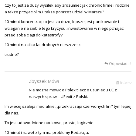
Czy to jest za duzy wysilek aby zrozumiec jak chronic firme i rodzine
a takze przyjaciol m.i. takze poprzez udzial w Marszu?
10 minut koncentracj to jest za duzo, lepsze jest panikowanie i
wciaganie na siebie tego kryzysu, inwestowanie w niego pchajac
przed soba ciagi do katastrofy?
10 minut na kilka lat drobnych nieszczesc.
trudne?
Odpowiadać
Zbyszek
Mówi
% temu
Nie mozna mowic o Polexit lecz o usunieciu UE z
naszych spraw – UEexit z Polski.
Im wiecej szaleja medialnie, „przekraczaja czerwonych lini” tym lepiej
dla nas.
To jest udowodnione naukowo, prosto, logicznie.
10 minut i nawet z tym ma problemy Redakcja.