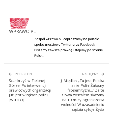
WPRAWO.PL
Zespół wPrawo.pl. Zapraszamy na portale
społecznościowe
Twitter
oraz
Facebook
.
Piszemy zawsze prawdę i stajemy po stronie
Polski.
POPRZEDNI
NASTĘPNY
Ściął krzyż w Zielonej
J. Międlar: „Tu jest Polska
Górze! Po interwencji
a nie Polin! Żałosny
prawicowych organizacji
filosemityzm…” Za te
już jest w rękach policji
słowa zostałem skazany
[WIDEO]
na 10 m-cy ograniczenia
wolności! W uzasadnieniu
sędzia cytuje Żyda