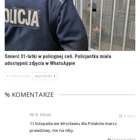
Śmierć 31-latki w policyjnej celi. Policjantka miała
udostępnić zdjęcia w WhatsAppie
POPRZEDNI
NASTĘPNY
% KOMENTARZE
W K
Mówi
% temu
11 listopada we Wrocławiu dla Polaków marsz
prawdziwy, nie na niby.
Odpowiadać