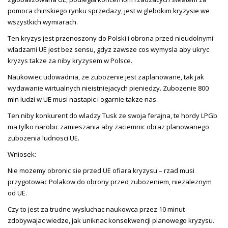
pomoca chinskiego rynku sprzedazy, jest w glebokim kryzysie we
wszystkich wymiarach.
Ten kryzys jest przenoszony do Polski i obrona przed nieudolnymi
wladzami UE jest bez sensu, gdyz zawsze cos wymysla aby ukryc
kryzys takze za niby kryzysem w Polsce.
Naukowiec udowadnia, ze zubozenie jest zaplanowane, tak jak
wydawanie wirtualnych nieistniejacych pieniedzy. Zubozenie 800
mln ludzi w UE musi nastapic i ogarnie takze nas.
Ten niby konkurent do wladzy Tusk ze swoja ferajna, te hordy LPGb
ma tylko narobic zamieszania aby zaciemnic obraz planowanego
zubozenia ludnosci UE.
Wniosek:
Nie mozemy obronic sie przed UE ofiara kryzysu – rzad musi
przygotowac Polakow do obrony przed zubozeniem, niezaleznym
od UE.
Czy to jest za trudne wysluchac naukowca przez 10 minut
zdobywajac wiedze, jak uniknac konsekwencji planowego kryzysu.