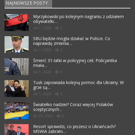
NAJNOWSZE POSTY
Wyrzykowski po kolejnym nagraniu z udziałem
obywatelki…
sie 1, 2026
0
SBU będzie mogła działać w Polsce. Co
naprawdę zmienia…
sie 1, 2026
0
Śmierć 31-latki w policyjnej celi. Policjantka
miała…
sie 1, 2026
0
Tusk zapowiada kolejną pomoc dla Ukrainy. W
grze są…
sie 1, 2026
0
Światełko nadziei? Coraz więcej Polaków
sceptycznych…
lip 30, 2026
0
Resort sprawdzi, co piszesz o Ukraińcach?
MSWiA zabrało…