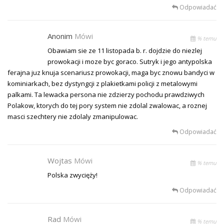
Odpowiadać
Anonim
Mówi
% temu
Obawiam sie ze 11 listopada b. r. dojdzie do niezlej
prowokacji i moze byc goraco. Sutryk i jego antypolska
ferajna juz knuja scenariusz prowokacji, maga byc znowu bandyci w
kominiarkach, bez dystyngcji z plakietkami policji z metalowymi
palkami. Ta lewacka persona nie zdzierzy pochodu prawdziwych
Polakow, ktorych do tej pory system nie zdolal zwalowac, a roznej
masci szechtery nie zdolaly zmanipulowac.
Odpowiadać
Wojtas
Mówi
% temu
Polska zwycięży!
Odpowiadać
Rad
Mówi
% temu