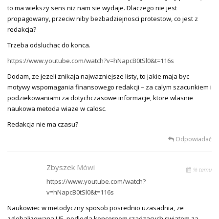
to ma wiekszy sens niz nam sie wydaje. Dlaczego nie jest
propagowany, przeciw niby bezbadziejnosci protestow, co jest z
redakcja?
Trzeba odsluchac do konca.
https://www.youtube.com/watch?v=hNapcB0tSl0&t=116s
Dodam, ze jezeli znikaja najwazniejsze listy, to jakie maja byc
motywy wspomagania finansowego redakcji – za calym szacunkiem i
podziekowaniami za dotychczasowe informacje, ktore wlasnie
naukowa metoda wiaze w calosc.
Redakcja nie ma czasu?
Odpowiadać
Zbyszek
Mówi
% temu
https://www.youtube.com/watch?
v=hNapcB0tSl0&t=116s
Naukowiec w metodyczny sposob posrednio uzasadnia, ze
zglobalizowana UE, podlegla koncernom rzadzacych swiatem za