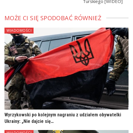
Turskiego [WIDEO]
MOŻE CI SIĘ SPODOBAĆ RÓWNIEŻ
WIADOMOŚCI
Wyrzykowski po kolejnym nagraniu z udziałem obywatelki
Ukrainy: „Nie dajcie się…
WIADOMOŚCI