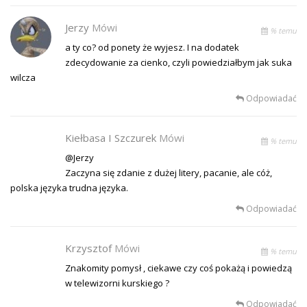
Jerzy
Mówi
% temu
a ty co? od ponety że wyjesz. I na dodatek
zdecydowanie za cienko, czyli powiedziałbym jak suka
wilcza
Odpowiadać
Kiełbasa I Szczurek
Mówi
% temu
@Jerzy
Zaczyna się zdanie z dużej litery, pacanie, ale cóż,
polska języka trudna języka.
Odpowiadać
Krzysztof
Mówi
% temu
Znakomity pomysł , ciekawe czy coś pokażą i powiedzą
w telewizorni kurskiego ?
Odpowiadać