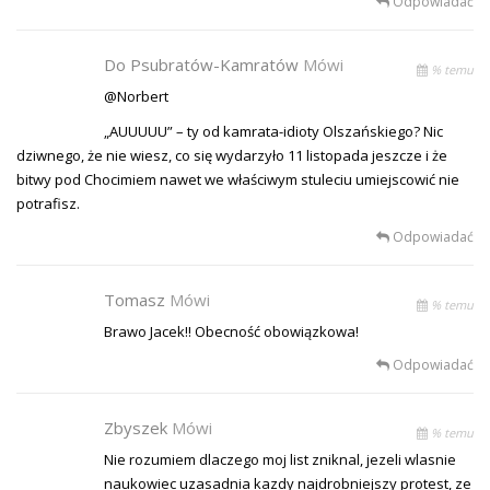
Odpowiadać
Do Psubratów-Kamratów
Mówi
% temu
@Norbert
„AUUUUU” – ty od kamrata-idioty Olszańskiego? Nic
dziwnego, że nie wiesz, co się wydarzyło 11 listopada jeszcze i że
bitwy pod Chocimiem nawet we właściwym stuleciu umiejscowić nie
potrafisz.
Odpowiadać
Tomasz
Mówi
% temu
Brawo Jacek!! Obecność obowiązkowa!
Odpowiadać
Zbyszek
Mówi
% temu
Nie rozumiem dlaczego moj list zniknal, jezeli wlasnie
naukowiec uzasadnia kazdy najdrobniejszy protest, ze