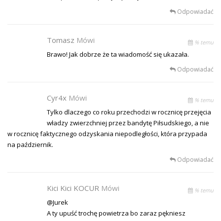
Odpowiadać
Tomasz
Mówi
% temu
Brawo! Jak dobrze że ta wiadomość się ukazała.
Odpowiadać
Cyr4x
Mówi
% temu
Tylko dlaczego co roku przechodzi w rocznicę przejęcia
władzy zwierzchniej przez bandytę Piłsudskiego, a nie
w rocznicę faktycznego odzyskania niepodległości, która przypada
na październik.
Odpowiadać
Kici Kici KOCUR
Mówi
% temu
@Jurek
A ty upuść trochę powietrza bo zaraz pękniesz