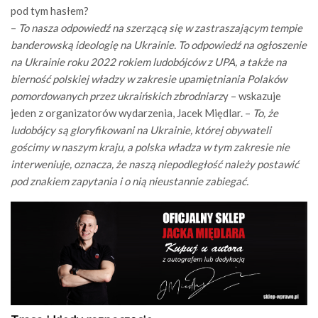
pod tym hasłem?
–
To nasza odpowiedź na szerzącą się w zastraszającym tempie
banderowską ideologię na Ukrainie. To odpowiedź na ogłoszenie
na Ukrainie roku 2022 rokiem ludobójców z UPA, a także na
bierność polskiej władzy w zakresie upamiętniania Polaków
pomordowanych przez ukraińskich zbrodniarz
y – wskazuje
jeden z organizatorów wydarzenia, Jacek Międlar. –
To, że
ludobójcy są gloryfikowani na Ukrainie, której obywateli
gościmy w naszym kraju, a polska władza w tym zakresie nie
interweniuje, oznacza, że naszą niepodległość należy postawić
pod znakiem zapytania i o nią nieustannie zabiegać.