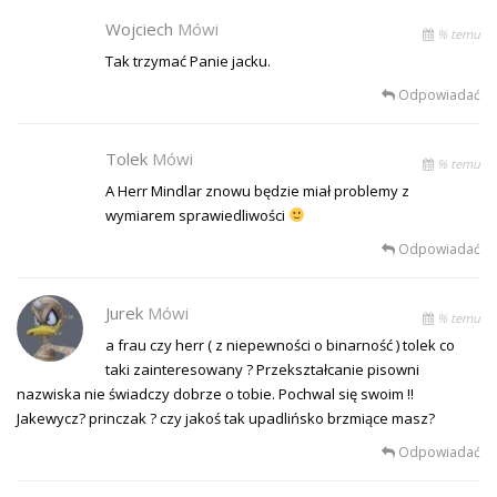
Wojciech
Mówi
% temu
Tak trzymać Panie jacku.
Odpowiadać
Tolek
Mówi
% temu
A Herr Mindlar znowu będzie miał problemy z
wymiarem sprawiedliwości
Odpowiadać
Jurek
Mówi
% temu
a frau czy herr ( z niepewności o binarność ) tolek co
taki zainteresowany ? Przekształcanie pisowni
nazwiska nie świadczy dobrze o tobie. Pochwal się swoim !!
Jakewycz? princzak ? czy jakoś tak upadlińsko brzmiące masz?
Odpowiadać