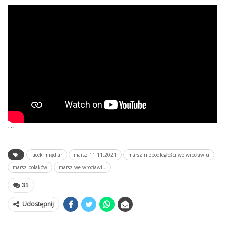
```
jacek międlar
marsz 11.11.2021
marsz niepodległości we wrocławiu
marsz polaków
marsz we wrocławiu
31
Udostępnij