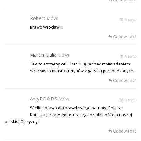
Robert
Mówi
% temu
Brawo Wrocław !!!
Odpowiadać
Marcin Malik
Mówi
% temu
Tak, to szczytny cel. Gratuluję. Jednak moim zdaniem
Wrocław to miasto kretynów z garstką przebudzonych.
Odpowiadać
AntyPO✡PiS
Mówi
% temu
Wielkie brawo dla prawdziwego patrioty, Polaka i
Katolika Jacka Międlara za jego działalność dla naszej
polskiej Ojczyzny!
Odpowiadać