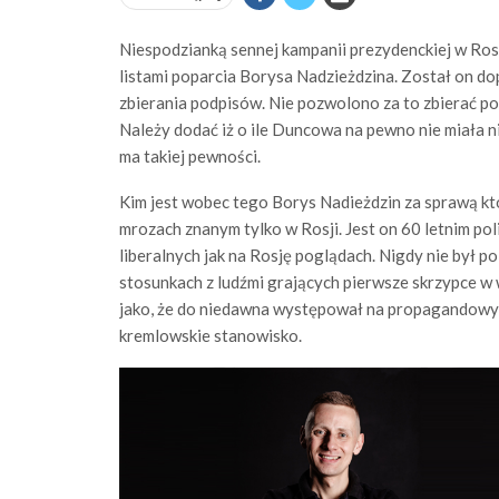
Niespodzianką sennej kampanii prezydenckiej w Rosji
listami poparcia Borysa Nadzieżdzina. Został on 
zbierania podpisów. Nie pozwolono za to zbierać po
Należy dodać iż o ile Duncowa na pewno nie miała n
ma takiej pewności.
Kim jest wobec tego Borys Nadieżdzin za sprawą któ
mrozach znanym tylko w Rosji. Jest on 60 letnim pol
liberalnych jak na Rosję poglądach. Nigdy nie był 
stosunkach z ludźmi grających pierwsze skrzypce w w
jako, że do niedawna występował na propagandowyc
kremlowskie stanowisko.