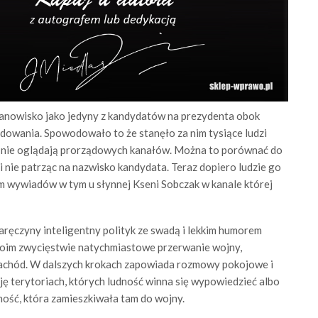
tanowisko jako jedyny z kandydatów na prezydenta obok
dowania. Spowodowało to że stanęło za nim tysiące ludzi
bo nie oglądają prorządowych kanałów. Można to porównać do
i nie patrząc na nazwisko kandydata. Teraz dopiero ludzie go
im wywiadów w tym u słynnej Kseni Sobczak w kanale której
aręczyny inteligentny polityk ze swadą i lekkim humorem
oim zwycięstwie natychmiastowe przerwanie wojny,
zachód. W dalszych krokach zapowiada rozmowy pokojowe i
ę terytoriach, których ludność winna się wypowiedzieć albo
dność, która zamieszkiwała tam do wojny.