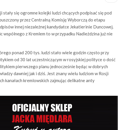
 stały się ogromne kolejki ludzi chcących podpisać się pod
dopuszczony przez Centralną Komisję Wyborczą do etapu
dpisów innej niezależnej kandydatce Jekatierinie Duncowej.
ic wspólnego z Kremlem to w przypadku Nadieżdzina już nie
rego ponad 200 tys. ludzi stało wiele godzin często przy
itykiem od 30 lat uczestniczącym w rosyjskiej polityce o dość
politykiem pierwszego planu jednocześnie będąc w dobrych
ładzy dawniej jak i dziś. Jest znany wielu ludziom w Rosji
h kanałach kremlowskich zajmując delikatne anty