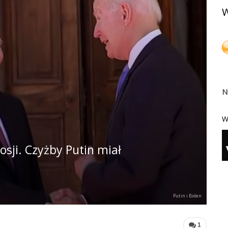
W
N
W
sji. Czyżby Putin miał
Putin i Biden
1