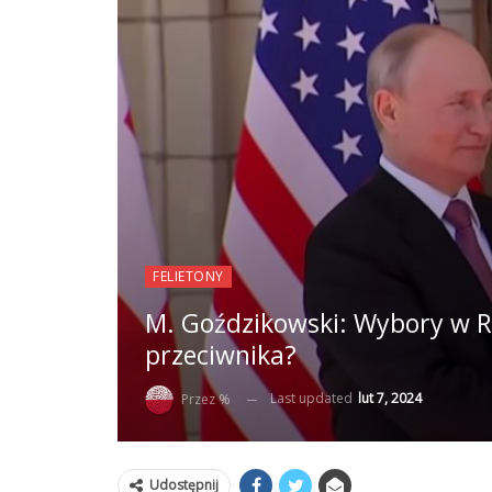
FELIETONY
M. Goździkowski: Wybory w Ro
przeciwnika?
Last updated
lut 7, 2024
Przez %
Udostępnij