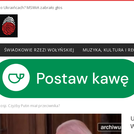
 o Ukraińcach? MSWiA zabrało głos
ŚWIADKOWIE RZEZI WOŁYŃSKIEJ
MUZYKA, KULTURA I RE
sji. Czyżby Putin miał przeciwnika?
W