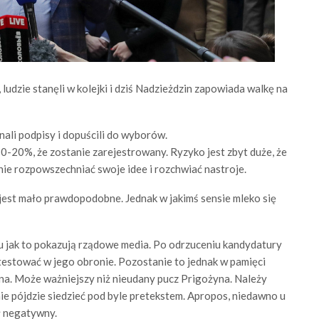
ludzie stanęli w kolejki i dziś Nadzieżdzin zapowiada walkę na
nali podpisy i dopuścili do wyborów.
10-20%, że zostanie zarejestrowany. Ryzyko jest zbyt duże, że
ie rozpowszechniać swoje idee i rozchwiać nastroje.
est mało prawdopodobne. Jednak w jakimś sensie mleko się
oju jak to pokazują rządowe media. Po odrzuceniu kandydatury
otestować w jego obronie. Pozostanie to jednak w pamięci
ina. Może ważniejszy niż nieudany pucz Prigożyna. Należy
nie pójdzie siedzieć pod byle pretekstem. Apropos, niedawno u
ł negatywny.