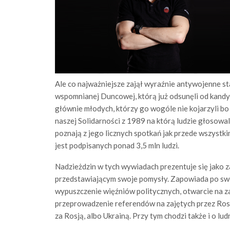
Ale co najważniejsze zajął wyraźnie antywojenne s
wspomnianej Duncowej, którą już odsunęli od kandy
głównie młodych, którzy go wogóle nie kojarzyli 
naszej Solidarności z 1989 na którą ludzie głosowal
poznają z jego licznych spotkań jak przede wszystk
jest podpisanych ponad 3,5 mln ludzi.
Nadzieżdzin w tych wywiadach prezentuje się jako z
przedstawiającym swoje pomysły. Zapowiada po sw
wypuszczenie więźniów politycznych, otwarcie na 
przeprowadzenie referendów na zajętych przez Rosj
za Rosją, albo Ukrainą. Przy tym chodzi także i o lu