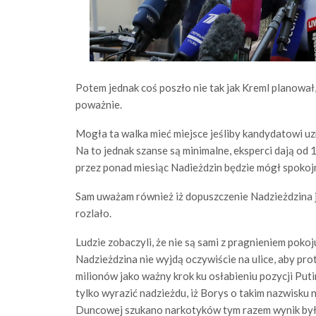
Potem jednak coś poszło nie tak jak Kreml planował, 
poważnie.
Mogła ta walka mieć miejsce jeśliby kandydatowi uz
Na to jednak szanse są minimalne, eksperci dają od 
przez ponad miesiąc Nadieżdzin będzie mógł spokojn
Sam uważam również iż dopuszczenie Nadzieżdzina j
rozlało.
Ludzie zobaczyli, że nie są sami z pragnieniem pok
Nadzieżdzina nie wyjdą oczywiście na ulice, aby pr
milionów jako ważny krok ku osłabieniu pozycji Put
tylko wyrazić nadzieżdu, iż Borys o takim nazwisku 
Duncowej szukano narkotyków tym razem wynik by